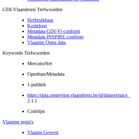
GDI-Vlaanderen Trefwoorden
Herbruikbaar
Kosteloos
Metadata GDI-Vl-conform
Metadata INSPIRE-conform
Vlaamse Open data
Keywords Trefwoorden
MercatorNet
OpenbareMetadata
1-publiek
https://data.omgeving.vlaanderen.be/id/dataset/nace_
2.1.1
Codelijst
Vlaamse regio's
Vlaams Gewest