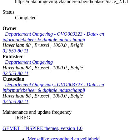
https://data.omgeving.vlaanderen.be/id/dataset/nace_2.1.1
Status
Completed
Owner
Departement Omgeving - OVO003323 - Data- en
informatiebeheer & digitale maatschappij
Havenlaan 88
,
Brussel
,
1000.0
,
België
02 553 80 11
Publisher
Departement Omgeving
Havenlaan 88
,
Brussel
,
1000.0
,
België
02 553 80 11
Custodian
Departement Omgeving - OVO003323 - Data- en
informatiebeheer & digitale maatschappij
Havenlaan 88
,
Brussel
,
1000.0
,
België
02 553 80 11
Maintenance and update frequency
IRREG
GEMET - INSPIRE themes, version 1.0
Menselijke gezondheid en veiligheid