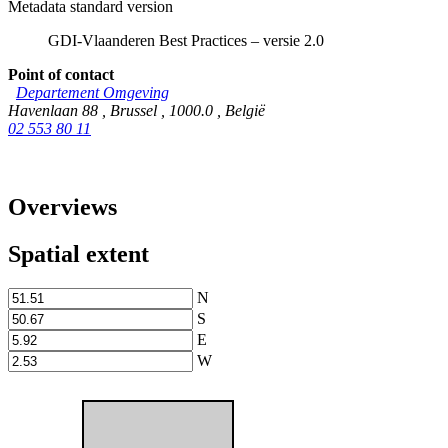
Metadata standard version
GDI-Vlaanderen Best Practices – versie 2.0
Point of contact
Departement Omgeving
Havenlaan 88
,
Brussel
,
1000.0
,
België
02 553 80 11
Overviews
Spatial extent
N
S
E
W