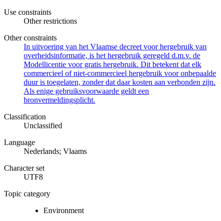
Use constraints
Other restrictions
Other constraints
In uitvoering van het Vlaamse decreet voor hergebruik van
overheidsinformatie, is het hergebruik geregeld d.m.v. de
Modellicentie voor gratis hergebruik. Dit betekent dat elk
commercieel of niet-commercieel hergebruik voor onbepaalde
duur is toegelaten, zonder dat daar kosten aan verbonden zijn.
Als enige gebruiksvoorwaarde geldt een
bronvermeldingsplicht.
Classification
Unclassified
Language
Nederlands; Vlaams
Character set
UTF8
Topic category
Environment