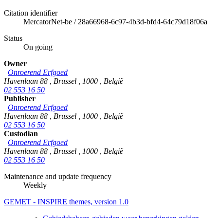
Citation identifier
MercatorNet-be
/
28a66968-6c97-4b3d-bfd4-64c79d18f06a
Status
On going
Owner
Onroerend Erfgoed
Havenlaan 88
,
Brussel
,
1000
,
België
02 553 16 50
Publisher
Onroerend Erfgoed
Havenlaan 88
,
Brussel
,
1000
,
België
02 553 16 50
Custodian
Onroerend Erfgoed
Havenlaan 88
,
Brussel
,
1000
,
België
02 553 16 50
Maintenance and update frequency
Weekly
GEMET - INSPIRE themes, version 1.0