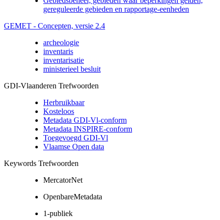
Gebiedsbeheer, gebieden waar beperkingen gelden,
gereguleerde gebieden en rapportage-eenheden
GEMET - Concepten, versie 2.4
archeologie
inventaris
inventarisatie
ministerieel besluit
GDI-Vlaanderen Trefwoorden
Herbruikbaar
Kosteloos
Metadata GDI-Vl-conform
Metadata INSPIRE-conform
Toegevoegd GDI-Vl
Vlaamse Open data
Keywords Trefwoorden
MercatorNet
OpenbareMetadata
1-publiek