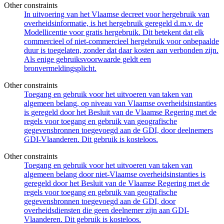
Other constraints
In uitvoering van het Vlaamse decreet voor hergebruik van
overheidsinformatie, is het hergebruik geregeld d.m.v. de
Modellicentie voor gratis hergebruik. Dit betekent dat elk
commercieel of niet-commercieel hergebruik voor onbepaalde
duur is toegelaten, zonder dat daar kosten aan verbonden zijn.
Als enige gebruiksvoorwaarde geldt een
bronvermeldingsplicht.
Other constraints
Toegang en gebruik voor het uitvoeren van taken van
algemeen belang, op niveau van Vlaamse overheidsinstanties
is geregeld door het Besluit van de Vlaamse Regering met de
regels voor toegang en gebruik van geografische
gegevensbronnen toegevoegd aan de GDI, door deelnemers
GDI-Vlaanderen. Dit gebruik is kosteloos.
Other constraints
Toegang en gebruik voor het uitvoeren van taken van
algemeen belang door niet-Vlaamse overheidsinstanties is
geregeld door het Besluit van de Vlaamse Regering met de
regels voor toegang en gebruik van geografische
gegevensbronnen toegevoegd aan de GDI, door
overheidsdiensten die geen deelnemer zijn aan GDI-
Vlaanderen. Dit gebruik is kosteloos.