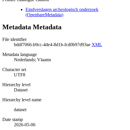
Eindverslagen archeologisch onderzoek
(OpenbareMetadata)
Metadata Metadata
File identifier
bddf7066-b9cc-4de4-8d1b-fcd0b97d93ae
XML
Metadata language
Nederlands; Vlaams
Character set
UTF8
Hierarchy level
Dataset
Hierarchy level name
dataset
Date stamp
2026-05-06