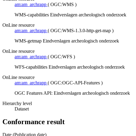
am:am_archrapp
(
OGC:WMS
)
WMS-capabilities Eindverslagen archeologisch onderzoek
OnLine resource
am:am_archrapp
(
OGC:WMS-1.3.0-http-get-map
)
WMS-getmap Eindverslagen archeologisch onderzoek
OnLine resource
am:am_archrapp
(
OGC:WFS
)
WFS-capabilities Eindverslagen archeologisch onderzoek
OnLine resource
am:am_archrapp
(
OGC:OGC-API-Features
)
OGC Features API: Eindverslagen archeologisch onderzoek
Hierarchy level
Dataset
Conformance result
Date (Publication date)