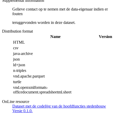
Supplemental Information
Gelieve contact op te nemen met de data-eigenaar indien er
fouten
teruggevonden worden in deze dataset.
Distribution format
Name
Version
HTML
csv
java-archive
json
ld+json
n-triples
vnd.apache.parquet
turtle
vnd.openxmlformats-
officedocument.spreadsheetml.sheet
OnLine resource
Dataset met de codelijst van de hoofdfuncties stedenbouw
Versie 0.1.0.