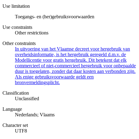
Use limitation
Toegangs- en (her)gebruiksvoorwaarden
Use constraints
Other restrictions
Other constraints
In uitvoering van het Vlaamse decreet voor hergebruik van
overheidsinformatie, is het hergebruik geregeld d.m.v. de
Modellicentie voor gratis hergebruik. Dit betekent dat elk
commercieel of niet-commercieel hergebruik voor onbepaalde
duur is toegelaten, zonder dat daar kosten aan verbonden zijn.
Als enige gebruiksvoorwaarde geldt een
bronvermeldingsplicht.
Classification
Unclassified
Language
Nederlands; Vlaams
Character set
UTF8