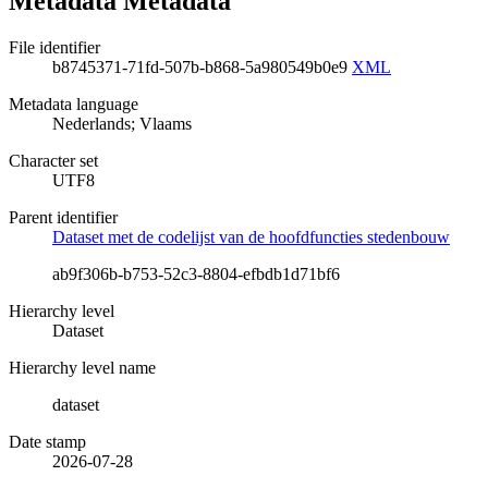
Metadata Metadata
File identifier
b8745371-71fd-507b-b868-5a980549b0e9
XML
Metadata language
Nederlands; Vlaams
Character set
UTF8
Parent identifier
Dataset met de codelijst van de hoofdfuncties stedenbouw
ab9f306b-b753-52c3-8804-efbdb1d71bf6
Hierarchy level
Dataset
Hierarchy level name
dataset
Date stamp
2026-07-28