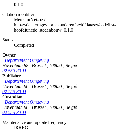
0.1.0
Citation identifier
MercatorNet-be
/
https://data.omgeving.vlaanderen.be/id/dataset/codelijst-
hoofdfunctie_stedenbouw_0.1.0
Status
Completed
Owner
Departement Omgeving
Havenlaan 88
,
Brussel
,
1000.0
,
België
02 553 80 11
Publisher
Departement Omgeving
Havenlaan 88
,
Brussel
,
1000.0
,
België
02 553 80 11
Custodian
Departement Omgeving
Havenlaan 88
,
Brussel
,
1000.0
,
België
02 553 80 11
Maintenance and update frequency
IRREG