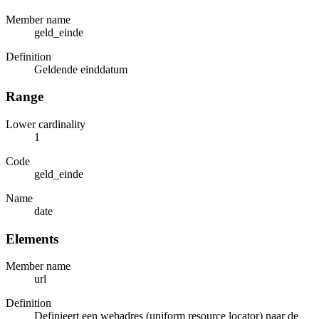
Member name
geld_einde
Definition
Geldende einddatum
Range
Lower cardinality
1
Code
geld_einde
Name
date
Elements
Member name
url
Definition
Definieert een webadres (uniform resource locator) naar de