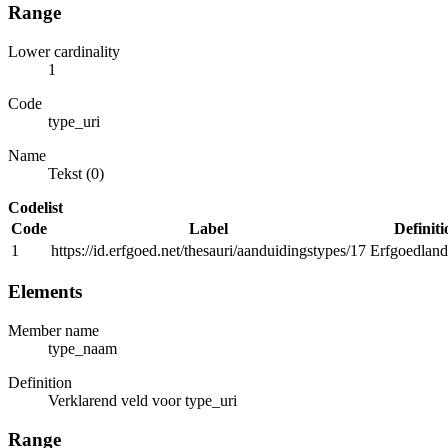
Range
Lower cardinality
1
Code
type_uri
Name
Tekst (0)
Codelist
Code
Label
Definiti
1
https://id.erfgoed.net/thesauri/aanduidingstypes/17
Erfgoedlan
Elements
Member name
type_naam
Definition
Verklarend veld voor type_uri
Range