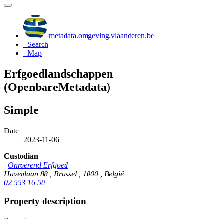
metadata.omgeving.vlaanderen.be
Search
Map
Erfgoedlandschappen
(OpenbareMetadata)
Simple
Date
2023-11-06
Custodian
Onroerend Erfgoed
Havenlaan 88 , Brussel , 1000 , België
02 553 16 50
Property description