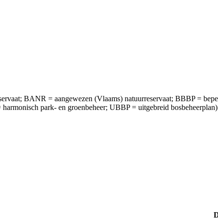
ervaat; BANR = aangewezen (Vlaams) natuurreservaat; BBBP = bepe
armonisch park- en groenbeheer; UBBP = uitgebreid bosbeheerplan) of
D