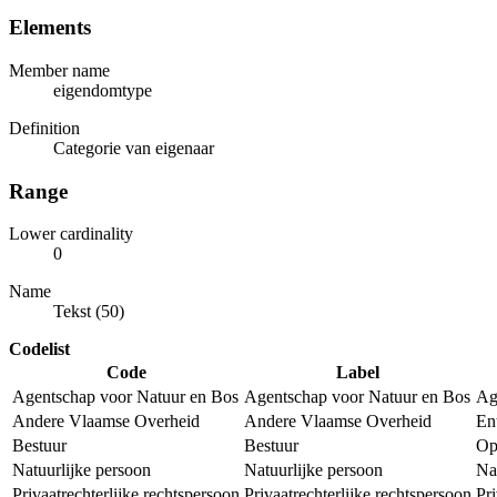
Elements
Member name
eigendomtype
Definition
Categorie van eigenaar
Range
Lower cardinality
0
Name
Tekst (50)
Codelist
Code
Label
Agentschap voor Natuur en Bos
Agentschap voor Natuur en Bos
Ag
Andere Vlaamse Overheid
Andere Vlaamse Overheid
En
Bestuur
Bestuur
Op
Natuurlijke persoon
Natuurlijke persoon
Na
Privaatrechterlijke rechtspersoon
Privaatrechterlijke rechtspersoon
Pri