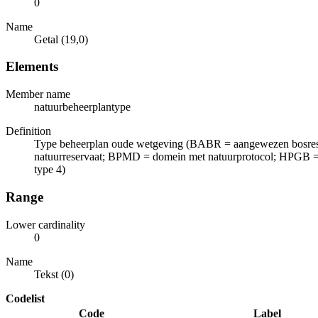
0
Name
Getal (19,0)
Elements
Member name
natuurbeheerplantype
Definition
Type beheerplan oude wetgeving (BABR = aangewezen bosres
natuurreservaat; BPMD = domein met natuurprotocol; HPGB = h
type 4)
Range
Lower cardinality
0
Name
Tekst (0)
Codelist
Code
Label