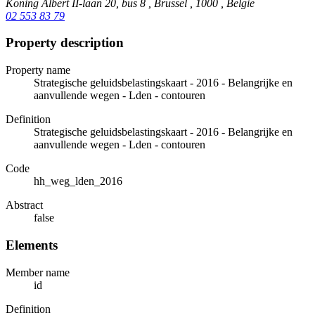
Koning Albert II-laan 20, bus 8 , Brussel , 1000 , België
02 553 83 79
Property description
Property name
Strategische geluidsbelastingskaart - 2016 - Belangrijke en
aanvullende wegen - Lden - contouren
Definition
Strategische geluidsbelastingskaart - 2016 - Belangrijke en
aanvullende wegen - Lden - contouren
Code
hh_weg_lden_2016
Abstract
false
Elements
Member name
id
Definition