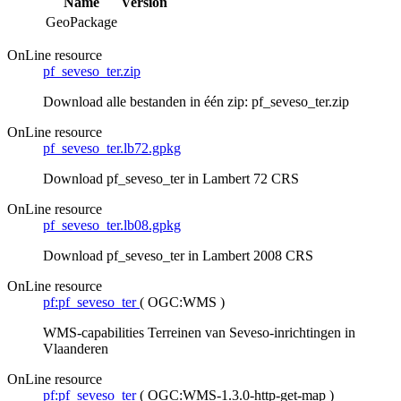
Name
Version
GeoPackage
OnLine resource
pf_seveso_ter.zip
Download alle bestanden in één zip: pf_seveso_ter.zip
OnLine resource
pf_seveso_ter.lb72.gpkg
Download pf_seveso_ter in Lambert 72 CRS
OnLine resource
pf_seveso_ter.lb08.gpkg
Download pf_seveso_ter in Lambert 2008 CRS
OnLine resource
pf:pf_seveso_ter
(
OGC:WMS
)
WMS-capabilities Terreinen van Seveso-inrichtingen in
Vlaanderen
OnLine resource
pf:pf_seveso_ter
(
OGC:WMS-1.3.0-http-get-map
)