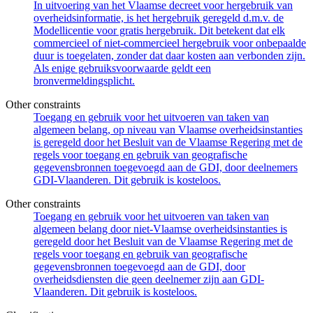
In uitvoering van het Vlaamse decreet voor hergebruik van
overheidsinformatie, is het hergebruik geregeld d.m.v. de
Modellicentie voor gratis hergebruik. Dit betekent dat elk
commercieel of niet-commercieel hergebruik voor onbepaalde
duur is toegelaten, zonder dat daar kosten aan verbonden zijn.
Als enige gebruiksvoorwaarde geldt een
bronvermeldingsplicht.
Other constraints
Toegang en gebruik voor het uitvoeren van taken van
algemeen belang, op niveau van Vlaamse overheidsinstanties
is geregeld door het Besluit van de Vlaamse Regering met de
regels voor toegang en gebruik van geografische
gegevensbronnen toegevoegd aan de GDI, door deelnemers
GDI-Vlaanderen. Dit gebruik is kosteloos.
Other constraints
Toegang en gebruik voor het uitvoeren van taken van
algemeen belang door niet-Vlaamse overheidsinstanties is
geregeld door het Besluit van de Vlaamse Regering met de
regels voor toegang en gebruik van geografische
gegevensbronnen toegevoegd aan de GDI, door
overheidsdiensten die geen deelnemer zijn aan GDI-
Vlaanderen. Dit gebruik is kosteloos.