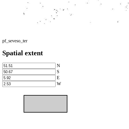
pf_seveso_ter
Spatial extent
N
S
E
W