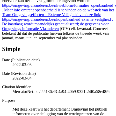
Hiervoor kan het aanvraagformulier ingevuld worden:
https://omgeving.vlaanderen.be/nl/webform/formulier_openbaarheid_
. Meer info omtrent openbaarheid is te vinden op de webstek van het
Team Omgevingseffecten – Externe Veiligheid via deze link:
https://omgeving.vlaanderen.be/nl/openbaarheid-externe-veiligheid .
De kaartlaag wordt maandelijks geactualiseerd; de gegevens voor
Omgevings Informatie Vlaanderen
(OIV) elk kwartaal. Concreet
betekent dit dat de publicatie hiervan telkens de tweede week van
januari, maart, juni en september zal plaatsvinden.
Simple
Date (Publication date)
2022-03-03
Date (Revision date)
2022-03-04
Citation identifier
MercatorNet-be
/
55136ef3-4a94-40b9-9321-24f0a58e48f6
Purpose
Met deze kaart wil het departement Omgeving het publiek
informeren over de ligging van de terreingrenzen van de