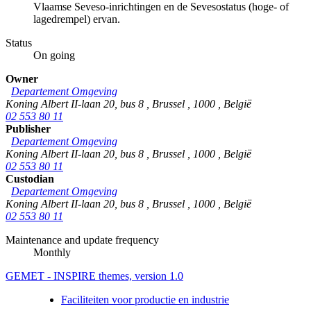
Vlaamse Seveso-inrichtingen en de Sevesostatus (hoge- of
lagedrempel) ervan.
Status
On going
Owner
Departement Omgeving
Koning Albert II-laan 20, bus 8
,
Brussel
,
1000
,
België
02 553 80 11
Publisher
Departement Omgeving
Koning Albert II-laan 20, bus 8
,
Brussel
,
1000
,
België
02 553 80 11
Custodian
Departement Omgeving
Koning Albert II-laan 20, bus 8
,
Brussel
,
1000
,
België
02 553 80 11
Maintenance and update frequency
Monthly
GEMET - INSPIRE themes, version 1.0
Faciliteiten voor productie en industrie