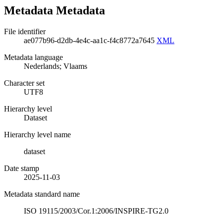
Metadata Metadata
File identifier
ae077b96-d2db-4e4c-aa1c-f4c8772a7645
XML
Metadata language
Nederlands; Vlaams
Character set
UTF8
Hierarchy level
Dataset
Hierarchy level name
dataset
Date stamp
2025-11-03
Metadata standard name
ISO 19115/2003/Cor.1:2006/INSPIRE-TG2.0