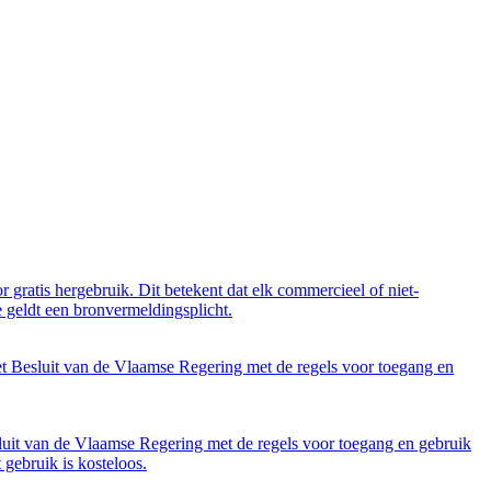
 gratis hergebruik. Dit betekent dat elk commercieel of niet-
 geldt een bronvermeldingsplicht.
et Besluit van de Vlaamse Regering met de regels voor toegang en
luit van de Vlaamse Regering met de regels voor toegang en gebruik
gebruik is kosteloos.