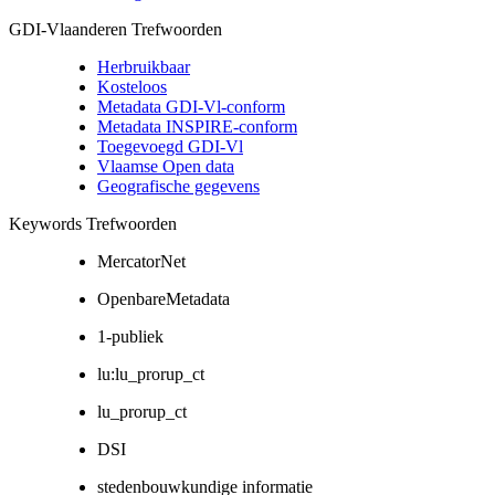
GDI-Vlaanderen Trefwoorden
Herbruikbaar
Kosteloos
Metadata GDI-Vl-conform
Metadata INSPIRE-conform
Toegevoegd GDI-Vl
Vlaamse Open data
Geografische gegevens
Keywords Trefwoorden
MercatorNet
OpenbareMetadata
1-publiek
lu:lu_prorup_ct
lu_prorup_ct
DSI
stedenbouwkundige informatie