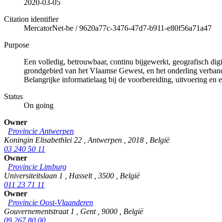
2020-03-05
Citation identifier
MercatorNet-be
/
9620a77c-3476-47d7-b911-e80f56a71a47
Purpose
Een volledig, betrouwbaar, continu bijgewerkt, geografisch di
grondgebied van het Vlaamse Gewest, en het onderling verband 
Belangrijke informatielaag bij de voorbereiding, uitvoering en e
Status
On going
Owner
Provincie Antwerpen
Koningin Elisabethlei 22
,
Antwerpen
,
2018
,
België
03 240 50 11
Owner
Provincie Limburg
Universiteitslaan 1
,
Hasselt
,
3500
,
België
011 23 71 11
Owner
Provincie Oost-Vlaanderen
Gouvernementstraat 1
,
Gent
,
9000
,
België
09 267 80 00