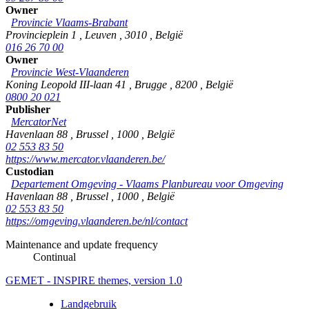
Owner
Provincie Vlaams-Brabant
Provincieplein 1
,
Leuven
,
3010
,
België
016 26 70 00
Owner
Provincie West-Vlaanderen
Koning Leopold III-laan 41
,
Brugge
,
8200
,
België
0800 20 021
Publisher
MercatorNet
Havenlaan 88
,
Brussel
,
1000
,
België
02 553 83 50
https://www.mercator.vlaanderen.be/
Custodian
Departement Omgeving - Vlaams Planbureau voor Omgeving
Havenlaan 88
,
Brussel
,
1000
,
België
02 553 83 50
https://omgeving.vlaanderen.be/nl/contact
Maintenance and update frequency
Continual
GEMET - INSPIRE themes, version 1.0
Landgebruik