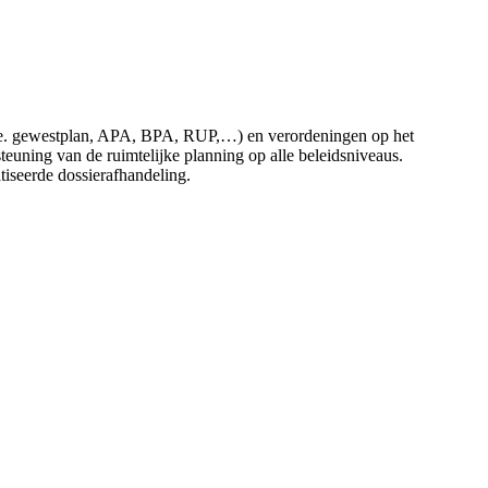
 (i.e. gewestplan, APA, BPA, RUP,…) en verordeningen op het
uning van de ruimtelijke planning op alle beleidsniveaus.
atiseerde dossierafhandeling.