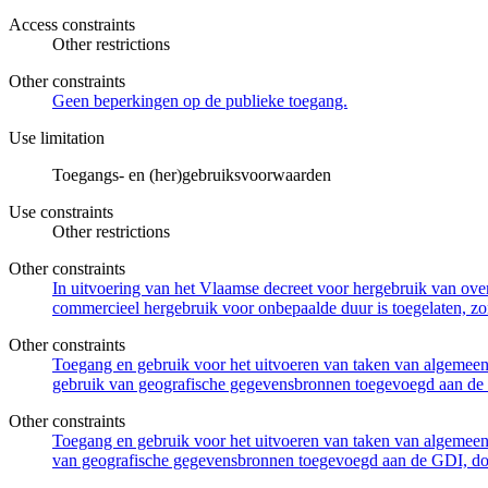
Access constraints
Other restrictions
Other constraints
Geen beperkingen op de publieke toegang.
Use limitation
Toegangs- en (her)gebruiksvoorwaarden
Use constraints
Other restrictions
Other constraints
In uitvoering van het Vlaamse decreet voor hergebruik van overh
commercieel hergebruik voor onbepaalde duur is toegelaten, zo
Other constraints
Toegang en gebruik voor het uitvoeren van taken van algemeen 
gebruik van geografische gegevensbronnen toegevoegd aan de 
Other constraints
Toegang en gebruik voor het uitvoeren van taken van algemeen 
van geografische gegevensbronnen toegevoegd aan de GDI, door