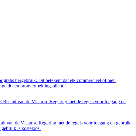
 gratis hergebruik. Dit betekent dat elk commercieel of niet-
 geldt een bronvermeldingsplicht.
et Besluit van de Vlaamse Regering met de regels voor toegang en
luit van de Vlaamse Regering met de regels voor toegang en gebruik
gebruik is kosteloos.