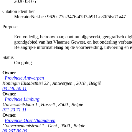
2020-03-05
Citation identifier
MercatorNet-be
/
9620a77c-3476-47d7-b911-e80f56a71a47
Purpose
Een volledig, betrouwbaar, continu bijgewerkt, geografisch di
grondgebied van het Vlaamse Gewest, en het onderling verband 
Belangrijke informatielaag bij de voorbereiding, uitvoering en e
Status
On going
Owner
Provincie Antwerpen
Koningin Elisabethlei 22
,
Antwerpen
,
2018
,
België
03 240 50 11
Owner
Provincie Limburg
Universiteitslaan 1
,
Hasselt
,
3500
,
België
011 23 71 11
Owner
Provincie Oost-Vlaanderen
Gouvernementstraat 1
,
Gent
,
9000
,
België
09 267 80 00