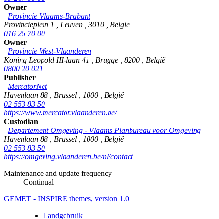
Owner
Provincie Vlaams-Brabant
Provincieplein 1
,
Leuven
,
3010
,
België
016 26 70 00
Owner
Provincie West-Vlaanderen
Koning Leopold III-laan 41
,
Brugge
,
8200
,
België
0800 20 021
Publisher
MercatorNet
Havenlaan 88
,
Brussel
,
1000
,
België
02 553 83 50
https://www.mercator.vlaanderen.be/
Custodian
Departement Omgeving - Vlaams Planbureau voor Omgeving
Havenlaan 88
,
Brussel
,
1000
,
België
02 553 83 50
https://omgeving.vlaanderen.be/nl/contact
Maintenance and update frequency
Continual
GEMET - INSPIRE themes, version 1.0
Landgebruik