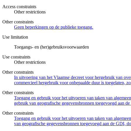
Access constraints
Other restrictions
Other constraints
Geen beperkingen op de publieke toegang.
Use limitation
Toegangs- en (her)gebruiksvoorwaarden
Use constraints
Other restrictions
Other constraints
In uitvoering van het Vlaamse decreet voor hergebruik van overh
commercieel hergebruik voor onbepaalde duur is toegelaten, zo
Other constraints
Toegang en gebruik voor het uitvoeren van taken van algemeen 
gebruik van geografische gegevensbronnen toegevoegd aan de 
Other constraints
Toegang en gebruik voor het uitvoeren van taken van algemeen 
van geografische gegevensbronnen toegevoegd aan de GDI, door