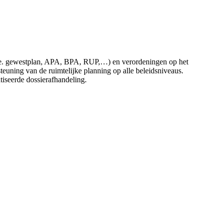
 (i.e. gewestplan, APA, BPA, RUP,…) en verordeningen op het
uning van de ruimtelijke planning op alle beleidsniveaus.
atiseerde dossierafhandeling.