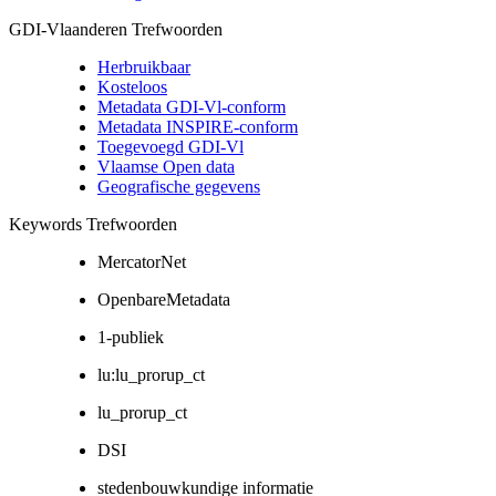
GDI-Vlaanderen Trefwoorden
Herbruikbaar
Kosteloos
Metadata GDI-Vl-conform
Metadata INSPIRE-conform
Toegevoegd GDI-Vl
Vlaamse Open data
Geografische gegevens
Keywords Trefwoorden
MercatorNet
OpenbareMetadata
1-publiek
lu:lu_prorup_ct
lu_prorup_ct
DSI
stedenbouwkundige informatie