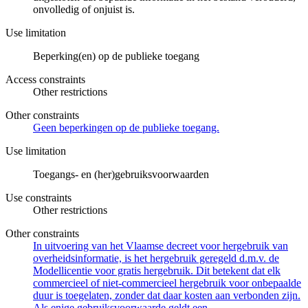
onvolledig of onjuist is.
Use limitation
Beperking(en) op de publieke toegang
Access constraints
Other restrictions
Other constraints
Geen beperkingen op de publieke toegang.
Use limitation
Toegangs- en (her)gebruiksvoorwaarden
Use constraints
Other restrictions
Other constraints
In uitvoering van het Vlaamse decreet voor hergebruik van
overheidsinformatie, is het hergebruik geregeld d.m.v. de
Modellicentie voor gratis hergebruik. Dit betekent dat elk
commercieel of niet-commercieel hergebruik voor onbepaalde
duur is toegelaten, zonder dat daar kosten aan verbonden zijn.
Als enige gebruiksvoorwaarde geldt een