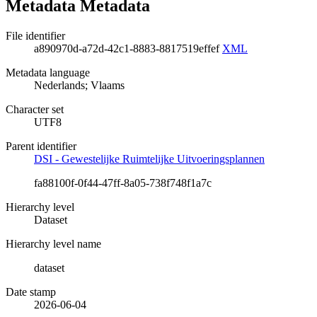
Metadata Metadata
File identifier
a890970d-a72d-42c1-8883-8817519effef
XML
Metadata language
Nederlands; Vlaams
Character set
UTF8
Parent identifier
DSI - Gewestelijke Ruimtelijke Uitvoeringsplannen
fa88100f-0f44-47ff-8a05-738f748f1a7c
Hierarchy level
Dataset
Hierarchy level name
dataset
Date stamp
2026-06-04