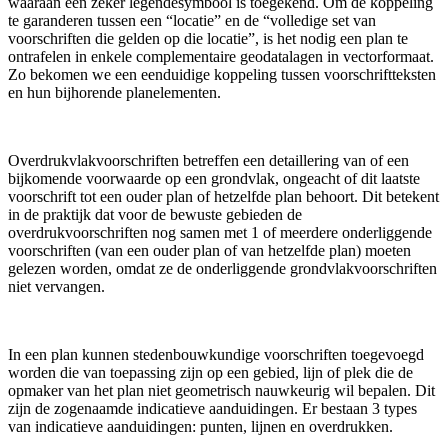
waaraan een zeker legendesymbool is toegekend. Om de koppeling
te garanderen tussen een “locatie” en de “volledige set van
voorschriften die gelden op die locatie”, is het nodig een plan te
ontrafelen in enkele complementaire geodatalagen in vectorformaat.
Zo bekomen we een eenduidige koppeling tussen voorschriftteksten
en hun bijhorende planelementen.
Overdrukvlakvoorschriften betreffen een detaillering van of een
bijkomende voorwaarde op een grondvlak, ongeacht of dit laatste
voorschrift tot een ouder plan of hetzelfde plan behoort. Dit betekent
in de praktijk dat voor de bewuste gebieden de
overdrukvoorschriften nog samen met 1 of meerdere onderliggende
voorschriften (van een ouder plan of van hetzelfde plan) moeten
gelezen worden, omdat ze de onderliggende grondvlakvoorschriften
niet vervangen.
In een plan kunnen stedenbouwkundige voorschriften toegevoegd
worden die van toepassing zijn op een gebied, lijn of plek die de
opmaker van het plan niet geometrisch nauwkeurig wil bepalen. Dit
zijn de zogenaamde indicatieve aanduidingen. Er bestaan 3 types
van indicatieve aanduidingen: punten, lijnen en overdrukken.