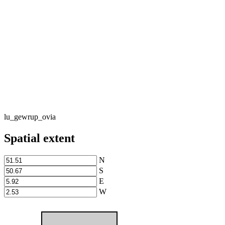
lu_gewrup_ovia
Spatial extent
N
S
E
W