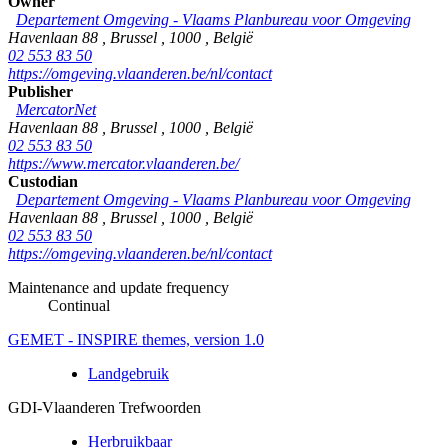
Owner
Departement Omgeving - Vlaams Planbureau voor Omgeving
Havenlaan 88
,
Brussel
,
1000
,
België
02 553 83 50
https://omgeving.vlaanderen.be/nl/contact
Publisher
MercatorNet
Havenlaan 88
,
Brussel
,
1000
,
België
02 553 83 50
https://www.mercator.vlaanderen.be/
Custodian
Departement Omgeving - Vlaams Planbureau voor Omgeving
Havenlaan 88
,
Brussel
,
1000
,
België
02 553 83 50
https://omgeving.vlaanderen.be/nl/contact
Maintenance and update frequency
Continual
GEMET - INSPIRE themes, version 1.0
Landgebruik
GDI-Vlaanderen Trefwoorden
Herbruikbaar