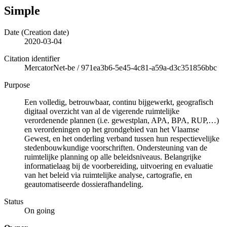
Simple
Date (Creation date)
2020-03-04
Citation identifier
MercatorNet-be
/
971ea3b6-5e45-4c81-a59a-d3c351856bbc
Purpose
Een volledig, betrouwbaar, continu bijgewerkt, geografisch
digitaal overzicht van al de vigerende ruimtelijke
verordenende plannen (i.e. gewestplan, APA, BPA, RUP,…)
en verordeningen op het grondgebied van het Vlaamse
Gewest, en het onderling verband tussen hun respectievelijke
stedenbouwkundige voorschriften. Ondersteuning van de
ruimtelijke planning op alle beleidsniveaus. Belangrijke
informatielaag bij de voorbereiding, uitvoering en evaluatie
van het beleid via ruimtelijke analyse, cartografie, en
geautomatiseerde dossierafhandeling.
Status
On going