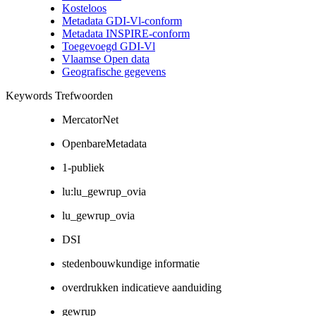
Kosteloos
Metadata GDI-Vl-conform
Metadata INSPIRE-conform
Toegevoegd GDI-Vl
Vlaamse Open data
Geografische gegevens
Keywords Trefwoorden
MercatorNet
OpenbareMetadata
1-publiek
lu:lu_gewrup_ovia
lu_gewrup_ovia
DSI
stedenbouwkundige informatie
overdrukken indicatieve aanduiding
gewrup