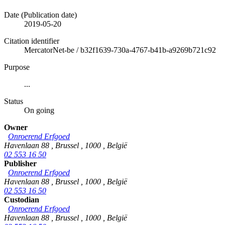
Date (Publication date)
2019-05-20
Citation identifier
MercatorNet-be
/
b32f1639-730a-4767-b41b-a9269b721c92
Purpose
...
Status
On going
Owner
Onroerend Erfgoed
Havenlaan 88
,
Brussel
,
1000
,
België
02 553 16 50
Publisher
Onroerend Erfgoed
Havenlaan 88
,
Brussel
,
1000
,
België
02 553 16 50
Custodian
Onroerend Erfgoed
Havenlaan 88
,
Brussel
,
1000
,
België