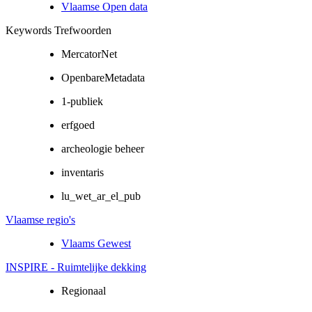
Vlaamse Open data
Keywords Trefwoorden
MercatorNet
OpenbareMetadata
1-publiek
erfgoed
archeologie beheer
inventaris
lu_wet_ar_el_pub
Vlaamse regio's
Vlaams Gewest
INSPIRE - Ruimtelijke dekking
Regionaal