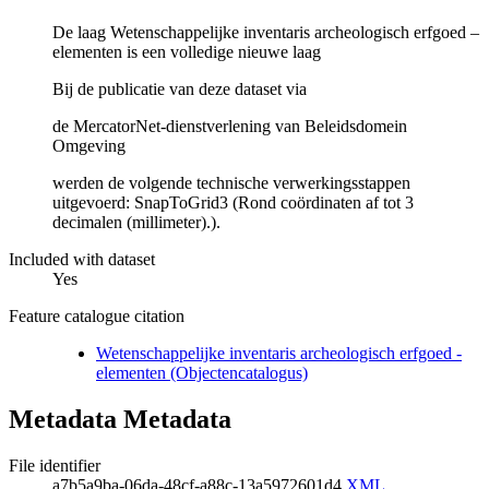
De laag Wetenschappelijke inventaris archeologisch erfgoed –
elementen is een volledige nieuwe laag
Bij de publicatie van deze dataset via
de MercatorNet-dienstverlening van Beleidsdomein
Omgeving
werden de volgende technische verwerkingsstappen
uitgevoerd: SnapToGrid3 (Rond coördinaten af tot 3
decimalen (millimeter).).
Included with dataset
Yes
Feature catalogue citation
Wetenschappelijke inventaris archeologisch erfgoed -
elementen (Objectencatalogus)
Metadata Metadata
File identifier
a7b5a9ba-06da-48cf-a88c-13a5972601d4
XML