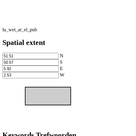
lu_wet_ar_el_pub
Spatial extent
N
S
E
W
Keywords Trefwoorden