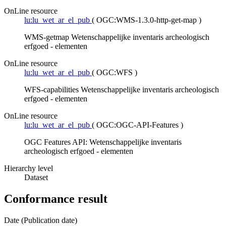
OnLine resource
lu:lu_wet_ar_el_pub
(
OGC:WMS-1.3.0-http-get-map
)
WMS-getmap Wetenschappelijke inventaris archeologisch
erfgoed - elementen
OnLine resource
lu:lu_wet_ar_el_pub
(
OGC:WFS
)
WFS-capabilities Wetenschappelijke inventaris archeologisch
erfgoed - elementen
OnLine resource
lu:lu_wet_ar_el_pub
(
OGC:OGC-API-Features
)
OGC Features API: Wetenschappelijke inventaris
archeologisch erfgoed - elementen
Hierarchy level
Dataset
Conformance result
Date (Publication date)