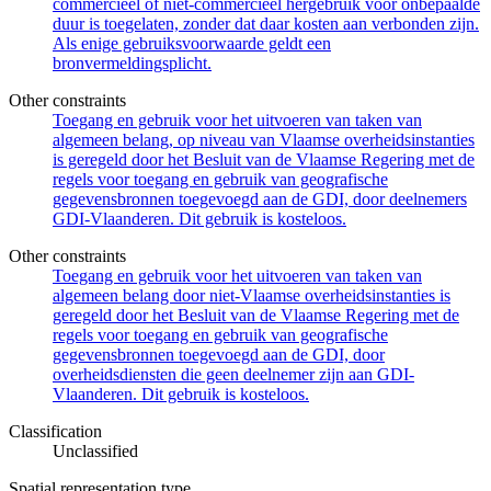
commercieel of niet-commercieel hergebruik voor onbepaalde
duur is toegelaten, zonder dat daar kosten aan verbonden zijn.
Als enige gebruiksvoorwaarde geldt een
bronvermeldingsplicht.
Other constraints
Toegang en gebruik voor het uitvoeren van taken van
algemeen belang, op niveau van Vlaamse overheidsinstanties
is geregeld door het Besluit van de Vlaamse Regering met de
regels voor toegang en gebruik van geografische
gegevensbronnen toegevoegd aan de GDI, door deelnemers
GDI-Vlaanderen. Dit gebruik is kosteloos.
Other constraints
Toegang en gebruik voor het uitvoeren van taken van
algemeen belang door niet-Vlaamse overheidsinstanties is
geregeld door het Besluit van de Vlaamse Regering met de
regels voor toegang en gebruik van geografische
gegevensbronnen toegevoegd aan de GDI, door
overheidsdiensten die geen deelnemer zijn aan GDI-
Vlaanderen. Dit gebruik is kosteloos.
Classification
Unclassified
Spatial representation type