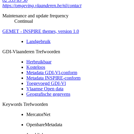
02 553 83 50
https://omgeving.vlaanderen.be/nl/contact
Maintenance and update frequency
Continual
GEMET - INSPIRE themes, version 1.0
Landgebruik
GDI-Vlaanderen Trefwoorden
Herbruikbaar
Kosteloos
Metadata GDI-Vl-conform
Metadata INSPIRE-conform
Toegevoegd GDI-Vl
Vlaamse Open data
Geografische gegevens
Keywords Trefwoorden
MercatorNet
OpenbareMetadata