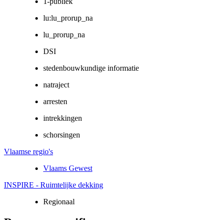
1-publiek
lu:lu_prorup_na
lu_prorup_na
DSI
stedenbouwkundige informatie
natraject
arresten
intrekkingen
schorsingen
Vlaamse regio's
Vlaams Gewest
INSPIRE - Ruimtelijke dekking
Regionaal