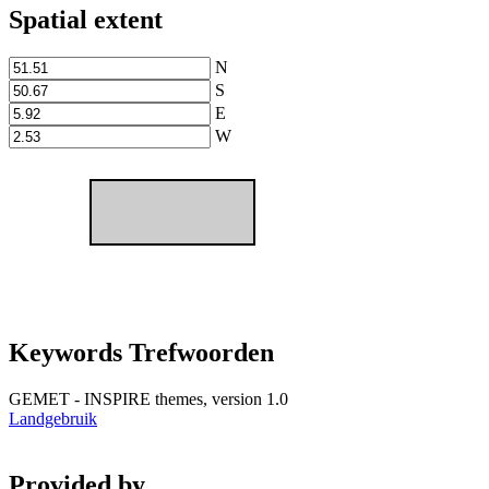
Spatial extent
N
S
E
W
Keywords Trefwoorden
GEMET - INSPIRE themes, version 1.0
Landgebruik
Provided by