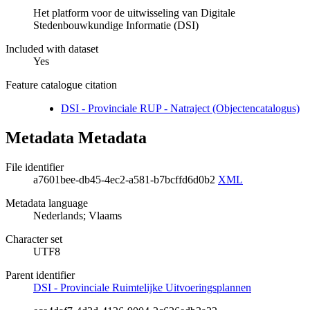
Het platform voor de uitwisseling van Digitale
Stedenbouwkundige Informatie (DSI)
Included with dataset
Yes
Feature catalogue citation
DSI - Provinciale RUP - Natraject (Objectencatalogus)
Metadata Metadata
File identifier
a7601bee-db45-4ec2-a581-b7bcffd6d0b2
XML
Metadata language
Nederlands; Vlaams
Character set
UTF8
Parent identifier
DSI - Provinciale Ruimtelijke Uitvoeringsplannen