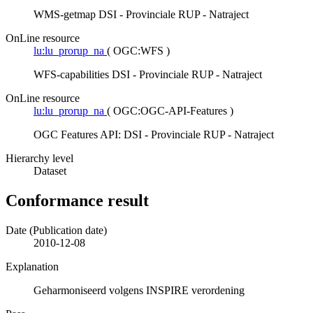
WMS-getmap DSI - Provinciale RUP - Natraject
OnLine resource
lu:lu_prorup_na
(
OGC:WFS
)
WFS-capabilities DSI - Provinciale RUP - Natraject
OnLine resource
lu:lu_prorup_na
(
OGC:OGC-API-Features
)
OGC Features API: DSI - Provinciale RUP - Natraject
Hierarchy level
Dataset
Conformance result
Date (Publication date)
2010-12-08
Explanation
Geharmoniseerd volgens INSPIRE verordening