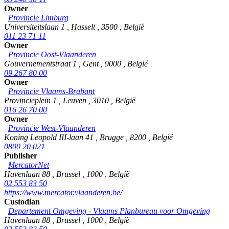
Owner
Provincie Limburg
Universiteitslaan 1
,
Hasselt
,
3500
,
België
011 23 71 11
Owner
Provincie Oost-Vlaanderen
Gouvernementstraat 1
,
Gent
,
9000
,
België
09 267 80 00
Owner
Provincie Vlaams-Brabant
Provincieplein 1
,
Leuven
,
3010
,
België
016 26 70 00
Owner
Provincie West-Vlaanderen
Koning Leopold III-laan 41
,
Brugge
,
8200
,
België
0800 20 021
Publisher
MercatorNet
Havenlaan 88
,
Brussel
,
1000
,
België
02 553 83 50
https://www.mercator.vlaanderen.be/
Custodian
Departement Omgeving - Vlaams Planbureau voor Omgeving
Havenlaan 88
,
Brussel
,
1000
,
België