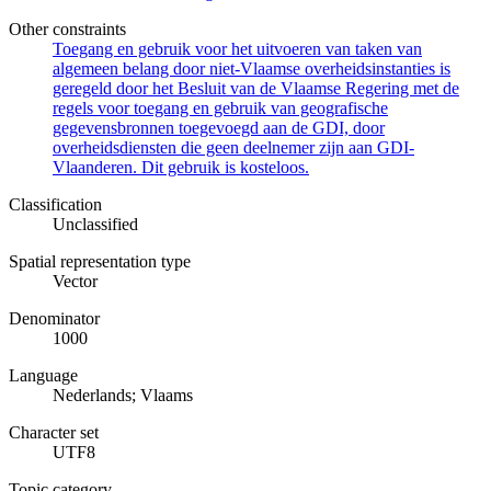
Other constraints
Toegang en gebruik voor het uitvoeren van taken van
algemeen belang door niet-Vlaamse overheidsinstanties is
geregeld door het Besluit van de Vlaamse Regering met de
regels voor toegang en gebruik van geografische
gegevensbronnen toegevoegd aan de GDI, door
overheidsdiensten die geen deelnemer zijn aan GDI-
Vlaanderen. Dit gebruik is kosteloos.
Classification
Unclassified
Spatial representation type
Vector
Denominator
1000
Language
Nederlands; Vlaams
Character set
UTF8
Topic category