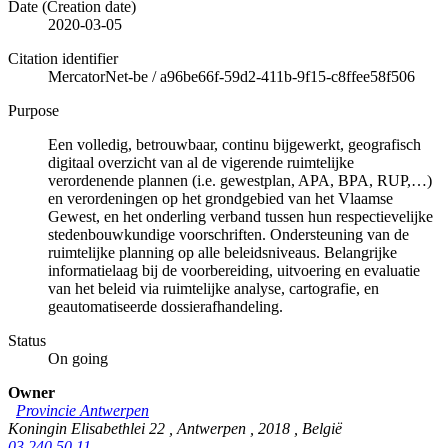
Date (Creation date)
2020-03-05
Citation identifier
MercatorNet-be
/
a96be66f-59d2-411b-9f15-c8ffee58f506
Purpose
Een volledig, betrouwbaar, continu bijgewerkt, geografisch
digitaal overzicht van al de vigerende ruimtelijke
verordenende plannen (i.e. gewestplan, APA, BPA, RUP,…)
en verordeningen op het grondgebied van het Vlaamse
Gewest, en het onderling verband tussen hun respectievelijke
stedenbouwkundige voorschriften. Ondersteuning van de
ruimtelijke planning op alle beleidsniveaus. Belangrijke
informatielaag bij de voorbereiding, uitvoering en evaluatie
van het beleid via ruimtelijke analyse, cartografie, en
geautomatiseerde dossierafhandeling.
Status
On going
Owner
Provincie Antwerpen
Koningin Elisabethlei 22
,
Antwerpen
,
2018
,
België
03 240 50 11