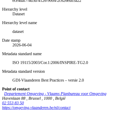
ece4daf7-4d3d-4126-9004-2c626edb3a22
Hierarchy level
Dataset
Hierarchy level name
dataset
Date stamp
2026-06-04
Metadata standard name
ISO 19115/2003/Cor.1:2006/INSPIRE-TG2.0
Metadata standard version
GDI-Vlaanderen Best Practices – versie 2.0
Point of contact
Departement Omgeving - Vlaams Planbureau voor Omgeving
Havenlaan 88
,
Brussel
,
1000
,
België
02 553 83 50
https://omgeving.vlaanderen.be/nl/contact