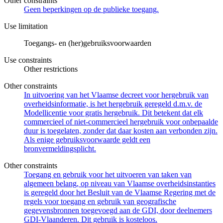
Other constraints
Geen beperkingen op de publieke toegang.
Use limitation
Toegangs- en (her)gebruiksvoorwaarden
Use constraints
Other restrictions
Other constraints
In uitvoering van het Vlaamse decreet voor hergebruik van
overheidsinformatie, is het hergebruik geregeld d.m.v. de
Modellicentie voor gratis hergebruik. Dit betekent dat elk
commercieel of niet-commercieel hergebruik voor onbepaalde
duur is toegelaten, zonder dat daar kosten aan verbonden zijn.
Als enige gebruiksvoorwaarde geldt een
bronvermeldingsplicht.
Other constraints
Toegang en gebruik voor het uitvoeren van taken van
algemeen belang, op niveau van Vlaamse overheidsinstanties
is geregeld door het Besluit van de Vlaamse Regering met de
regels voor toegang en gebruik van geografische
gegevensbronnen toegevoegd aan de GDI, door deelnemers
GDI-Vlaanderen. Dit gebruik is kosteloos.