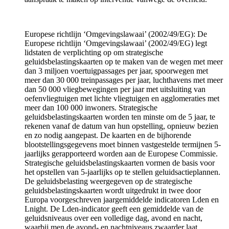
Europese richtlijn ‘Omgevingslawaai’ (2002/49/EG): De
Europese richtlijn ‘Omgevingslawaai’ (2002/49/EG) legt
lidstaten de verplichting op om strategische
geluidsbelastingskaarten op te maken van de wegen met meer
dan 3 miljoen voertuigpassages per jaar, spoorwegen met
meer dan 30 000 treinpassages per jaar, luchthavens met meer
dan 50 000 vliegbewegingen per jaar met uitsluiting van
oefenvliegtuigen met lichte vliegtuigen en agglomeraties met
meer dan 100 000 inwoners. Strategische
geluidsbelastingskaarten worden ten minste om de 5 jaar, te
rekenen vanaf de datum van hun opstelling, opnieuw bezien
en zo nodig aangepast. De kaarten en de bijhorende
blootstellingsgegevens moet binnen vastgestelde termijnen 5-
jaarlijks gerapporteerd worden aan de Europese Commissie.
Strategische geluidsbelastingskaarten vormen de basis voor
het opstellen van 5-jaarlijks op te stellen geluidsactieplannen.
De geluidsbelasting weergegeven op de strategische
geluidsbelastingskaarten wordt uitgedrukt in twee door
Europa voorgeschreven jaargemiddelde indicatoren Lden en
Lnight. De Lden-indicator geeft een gemiddelde van de
geluidsniveaus over een volledige dag, avond en nacht,
waarbij men de avond- en nachtniveaus zwaarder laat