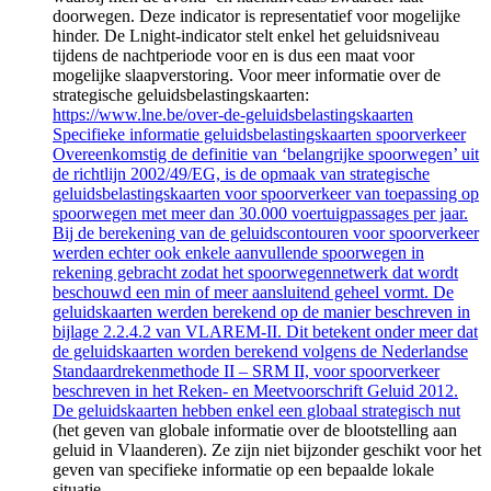
doorwegen. Deze indicator is representatief voor mogelijke
hinder. De Lnight-indicator stelt enkel het geluidsniveau
tijdens de nachtperiode voor en is dus een maat voor
mogelijke slaapverstoring. Voor meer informatie over de
strategische geluidsbelastingskaarten:
https://www.lne.be/over-de-geluidsbelastingskaarten
Specifieke informatie geluidsbelastingskaarten spoorverkeer
Overeenkomstig de definitie van ‘belangrijke spoorwegen’ uit
de richtlijn 2002/49/EG, is de opmaak van strategische
geluidsbelastingskaarten voor spoorverkeer van toepassing op
spoorwegen met meer dan 30.000 voertuigpassages per jaar.
Bij de berekening van de geluidscontouren voor spoorverkeer
werden echter ook enkele aanvullende spoorwegen in
rekening gebracht zodat het spoorwegennetwerk dat wordt
beschouwd een min of meer aansluitend geheel vormt. De
geluidskaarten werden berekend op de manier beschreven in
bijlage 2.2.4.2 van VLAREM-II. Dit betekent onder meer dat
de geluidskaarten worden berekend volgens de Nederlandse
Standaardrekenmethode II – SRM II, voor spoorverkeer
beschreven in het Reken- en Meetvoorschrift Geluid 2012.
De geluidskaarten hebben enkel een globaal strategisch nut
(het geven van globale informatie over de blootstelling aan
geluid in Vlaanderen). Ze zijn niet bijzonder geschikt voor het
geven van specifieke informatie op een bepaalde lokale
situatie.