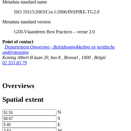
Metadata standard name
ISO 19115/2003/Cor.1:2006/INSPIRE-TG2.0
Metadata standard version
GDI-Vlaanderen Best Practices – versie 2.0
Point of contact
Departement Omgeving - Beleidsontwikkeling en juridische
ondersteuning
Koning Albert II-laan 20, bus 8
,
Brussel
,
1000
,
België
02 553 83 79
Overviews
Spatial extent
N
S
E
W