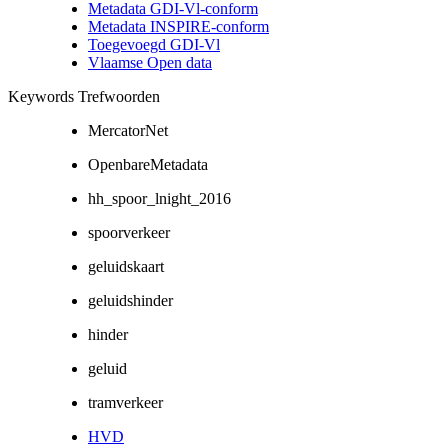
Metadata GDI-Vl-conform
Metadata INSPIRE-conform
Toegevoegd GDI-Vl
Vlaamse Open data
Keywords Trefwoorden
MercatorNet
OpenbareMetadata
hh_spoor_lnight_2016
spoorverkeer
geluidskaart
geluidshinder
hinder
geluid
tramverkeer
HVD