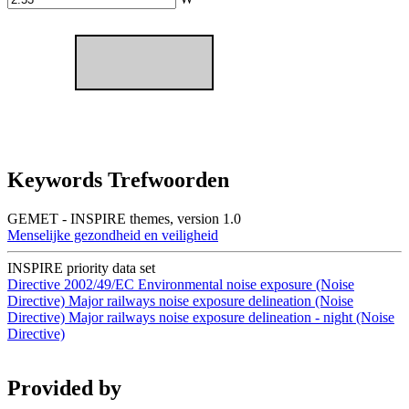
Keywords Trefwoorden
GEMET - INSPIRE themes, version 1.0
Menselijke gezondheid en veiligheid
INSPIRE priority data set
Directive 2002/49/EC
Environmental noise exposure (Noise
Directive)
Major railways noise exposure delineation (Noise
Directive)
Major railways noise exposure delineation - night (Noise
Directive)
Provided by