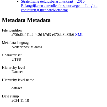
Strategische geluidsbelastingskaart – 2016 –
Belangrijke en aanvullende spoorwegen – Lnight -
contouren (OpenbareMetadata)
Metadata Metadata
File identifier
a75bd6af-f1a2-4e2d-b7d3-ef70dd8b85b6
XML
Metadata language
Nederlands; Vlaams
Character set
UTF8
Hierarchy level
Dataset
Hierarchy level name
dataset
Date stamp
2024-11-18