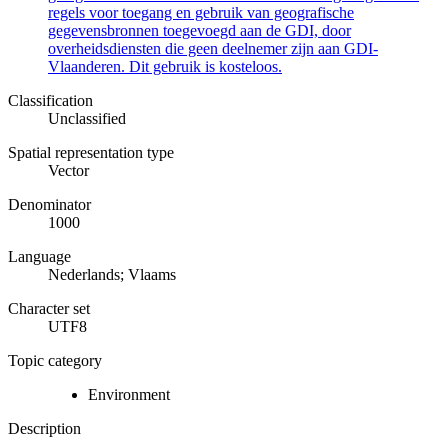
regels voor toegang en gebruik van geografische
gegevensbronnen toegevoegd aan de GDI, door
overheidsdiensten die geen deelnemer zijn aan GDI-
Vlaanderen. Dit gebruik is kosteloos.
Classification
Unclassified
Spatial representation type
Vector
Denominator
1000
Language
Nederlands; Vlaams
Character set
UTF8
Topic category
Environment
Description