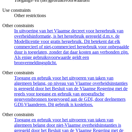
Toegangs- en (her)gebruiksvoorwaarden
Use constraints
Other restrictions
Other constraints
In uitvoering van het Vlaamse decreet voor hergebruik van
overheidsinformatie, is het hergebruik geregeld d.m.v. de
Modellicentie voor gratis hergebruik. Dit betekent dat elk
commercieel of niet-commercieel hergebruik voor onbepaalde
duur is toegelaten, zonder dat daar kosten aan verbonden zijn.
Als enige gebruiksvoorwaarde geldt een
bronvermeldingsplicht.
Other constraints
Toegang en gebruik voor het uitvoeren van taken van
algemeen belang, op niveau van Vlaamse overheidsinstanties
is geregeld door het Besluit van de Vlaamse Regering met de
regels voor toegang en gebruik van geografische
gegevensbronnen toegevoegd aan de GDI, door deelnemers
GDI-Vlaanderen. Dit gebruik is kosteloos.
Other constraints
Toegang en gebruik voor het uitvoeren van taken van
algemeen belang door niet-Vlaamse overheidsinstanties is
geregeld door het Besluit van de Vlaamse Regering met de