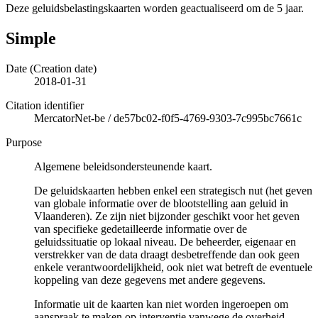
Deze geluidsbelastingskaarten worden geactualiseerd om de 5 jaar.
Simple
Date (Creation date)
2018-01-31
Citation identifier
MercatorNet-be
/
de57bc02-f0f5-4769-9303-7c995bc7661c
Purpose
Algemene beleidsondersteunende kaart.
De geluidskaarten hebben enkel een strategisch nut (het geven
van globale informatie over de blootstelling aan geluid in
Vlaanderen). Ze zijn niet bijzonder geschikt voor het geven
van specifieke gedetailleerde informatie over de
geluidssituatie op lokaal niveau. De beheerder, eigenaar en
verstrekker van de data draagt desbetreffende dan ook geen
enkele verantwoordelijkheid, ook niet wat betreft de eventuele
koppeling van deze gegevens met andere gegevens.
Informatie uit de kaarten kan niet worden ingeroepen om
aanspraak te maken op interventie vanwege de overheid.