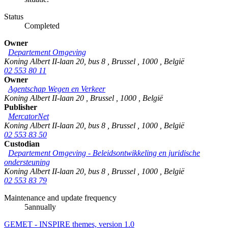
Status
Completed
Owner
Departement Omgeving
Koning Albert II-laan 20, bus 8
,
Brussel
,
1000
,
België
02 553 80 11
Owner
Agentschap Wegen en Verkeer
Koning Albert II-laan 20
,
Brussel
,
1000
,
België
Publisher
MercatorNet
Koning Albert II-laan 20, bus 8
,
Brussel
,
1000
,
België
02 553 83 50
Custodian
Departement Omgeving - Beleidsontwikkeling en juridische
ondersteuning
Koning Albert II-laan 20, bus 8
,
Brussel
,
1000
,
België
02 553 83 79
Maintenance and update frequency
5annually
GEMET - INSPIRE themes, version 1.0