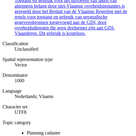
Toegang en gebruik voor het uitvoeren van taken van
algemeen belang door niet-Vlaamse overheidsinstanties is
geregeld door het Besluit van de Vlaamse Regering met de
regels voor toegang en gebruik van geografische
gegevensbronnen toegevoegd aan de GDI, door
overheidsdiensten die geen deelnemer zijn aan GDI-
Vlaanderen. Dit gebruik is kosteloos.
Classification
Unclassified
Spatial representation type
Vector
Denominator
1000
Language
Nederlands; Vlaams
Character set
UTF8
Topic category
Planning cadastre