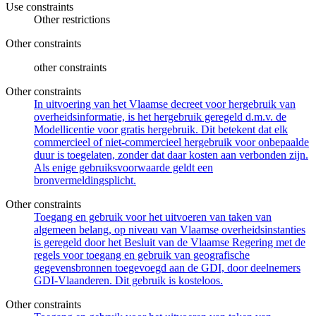
Use constraints
Other restrictions
Other constraints
other constraints
Other constraints
In uitvoering van het Vlaamse decreet voor hergebruik van
overheidsinformatie, is het hergebruik geregeld d.m.v. de
Modellicentie voor gratis hergebruik. Dit betekent dat elk
commercieel of niet-commercieel hergebruik voor onbepaalde
duur is toegelaten, zonder dat daar kosten aan verbonden zijn.
Als enige gebruiksvoorwaarde geldt een
bronvermeldingsplicht.
Other constraints
Toegang en gebruik voor het uitvoeren van taken van
algemeen belang, op niveau van Vlaamse overheidsinstanties
is geregeld door het Besluit van de Vlaamse Regering met de
regels voor toegang en gebruik van geografische
gegevensbronnen toegevoegd aan de GDI, door deelnemers
GDI-Vlaanderen. Dit gebruik is kosteloos.
Other constraints