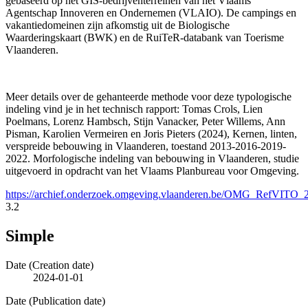
gebaseerd op het GIS-bedrijventerreinen van het Vlaams
Agentschap Innoveren en Ondernemen (VLAIO). De campings en
vakantiedomeinen zijn afkomstig uit de Biologische
Waarderingskaart (BWK) en de RuiTeR-databank van Toerisme
Vlaanderen.
Meer details over de gehanteerde methode voor deze typologische
indeling vind je in het technisch rapport: Tomas Crols, Lien
Poelmans, Lorenz Hambsch, Stijn Vanacker, Peter Willems, Ann
Pisman, Karolien Vermeiren en Joris Pieters (2024), Kernen, linten,
verspreide bebouwing in Vlaanderen, toestand 2013-2016-2019-
2022. Morfologische indeling van bebouwing in Vlaanderen, studie
uitgevoerd in opdracht van het Vlaams Planbureau voor Omgeving.
https://archief.onderzoek.omgeving.vlaanderen.be/OMG_RefVIT
3.2
Simple
Date (Creation date)
2024-01-01
Date (Publication date)