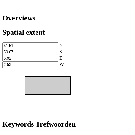
Overviews
Spatial extent
N
S
E
W
Keywords Trefwoorden