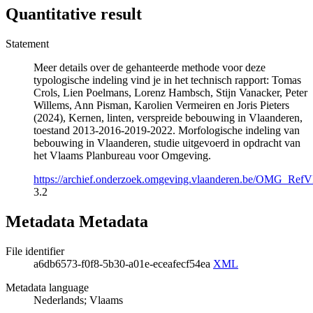
Quantitative result
Statement
Meer details over de gehanteerde methode voor deze
typologische indeling vind je in het technisch rapport: Tomas
Crols, Lien Poelmans, Lorenz Hambsch, Stijn Vanacker, Peter
Willems, Ann Pisman, Karolien Vermeiren en Joris Pieters
(2024), Kernen, linten, verspreide bebouwing in Vlaanderen,
toestand 2013-2016-2019-2022. Morfologische indeling van
bebouwing in Vlaanderen, studie uitgevoerd in opdracht van
het Vlaams Planbureau voor Omgeving.
https://archief.onderzoek.omgeving.vlaanderen.be/OMG_R
3.2
Metadata Metadata
File identifier
a6db6573-f0f8-5b30-a01e-eceafecf54ea
XML
Metadata language
Nederlands; Vlaams