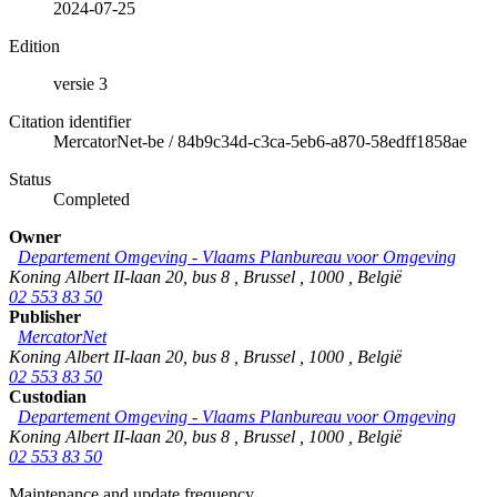
2024-07-25
Edition
versie 3
Citation identifier
MercatorNet-be
/
84b9c34d-c3ca-5eb6-a870-58edff1858ae
Status
Completed
Owner
Departement Omgeving - Vlaams Planbureau voor Omgeving
Koning Albert II-laan 20, bus 8
,
Brussel
,
1000
,
België
02 553 83 50
Publisher
MercatorNet
Koning Albert II-laan 20, bus 8
,
Brussel
,
1000
,
België
02 553 83 50
Custodian
Departement Omgeving - Vlaams Planbureau voor Omgeving
Koning Albert II-laan 20, bus 8
,
Brussel
,
1000
,
België
02 553 83 50
Maintenance and update frequency