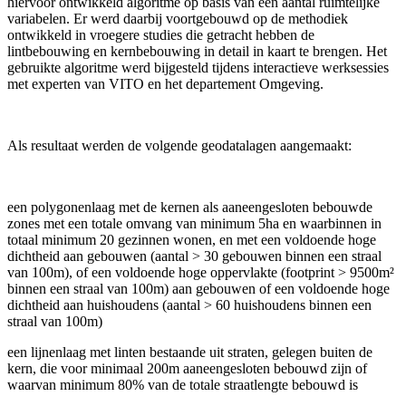
hiervoor ontwikkeld algoritme op basis van een aantal ruimtelijke
variabelen. Er werd daarbij voortgebouwd op de methodiek
ontwikkeld in vroegere studies die getracht hebben de
lintbebouwing en kernbebouwing in detail in kaart te brengen. Het
gebruikte algoritme werd bijgesteld tijdens interactieve werksessies
met experten van VITO en het departement Omgeving.
Als resultaat werden de volgende geodatalagen aangemaakt:
een polygonenlaag met de kernen als aaneengesloten bebouwde
zones met een totale omvang van minimum 5ha en waarbinnen in
totaal minimum 20 gezinnen wonen, en met een voldoende hoge
dichtheid aan gebouwen (aantal > 30 gebouwen binnen een straal
van 100m), of een voldoende hoge oppervlakte (footprint > 9500m²
binnen een straal van 100m) aan gebouwen of een voldoende hoge
dichtheid aan huishoudens (aantal > 60 huishoudens binnen een
straal van 100m)
een lijnenlaag met linten bestaande uit straten, gelegen buiten de
kern, die voor minimaal 200m aaneengesloten bebouwd zijn of
waarvan minimum 80% van de totale straatlengte bebouwd is