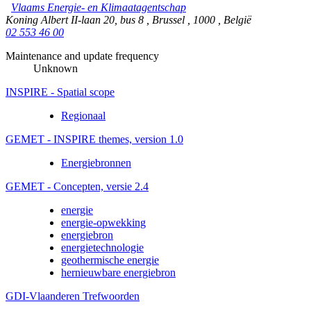
Vlaams Energie- en Klimaatagentschap
Koning Albert II-laan 20, bus 8
,
Brussel
,
1000
,
België
02 553 46 00
Maintenance and update frequency
Unknown
INSPIRE - Spatial scope
Regionaal
GEMET - INSPIRE themes, version 1.0
Energiebronnen
GEMET - Concepten, versie 2.4
energie
energie-opwekking
energiebron
energietechnologie
geothermische energie
hernieuwbare energiebron
GDI-Vlaanderen Trefwoorden