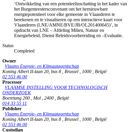
‘Ontwikkeling van een potentieelinschatting in het kader van
het Burgemeestersconvenant om het hernieuwbare
energiepotentieel voor elke gemeente in Vlaanderen te
berekenen en te visualiseren op een interactieve kaart voor
Vlaanderen (LNE/AMNE/BVE/JB/OL201400045)’, in
opdracht van LNE – Afdeling Milieu, Natuur en
Energiebeleid, Dienst Beleidsvoorbereiding en –Evaluatie.
Status
Completed
Owner
Vlaams Energie- en Klimaatagentschap
Koning Albert II-laan 20, bus 8
,
Brussel
,
1000
,
België
02 553 46 00
Processor
VLAAMSE INSTELLING VOOR TECHNOLOGISCH
ONDERZOEK
Boeretang 200
,
Mol
,
2400
,
België
014 33 55 11
Publisher
Vlaams Energie- en Klimaatagentschap
Koning Albert II-laan 20, bus 8
,
Brussel
,
1000
,
België
02 553 46 00
Custodian