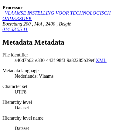
Processor
VLAAMSE INSTELLING VOOR TECHNOLOGISCH
ONDERZOEK
Boeretang 200
,
Mol
,
2400
,
België
014 33 55 11
Metadata Metadata
File identifier
a46d7b62-e330-443f-98f3-9a82285b39ef
XML
Metadata language
Nederlands; Vlaams
Character set
UTF8
Hierarchy level
Dataset
Hierarchy level name
Dataset