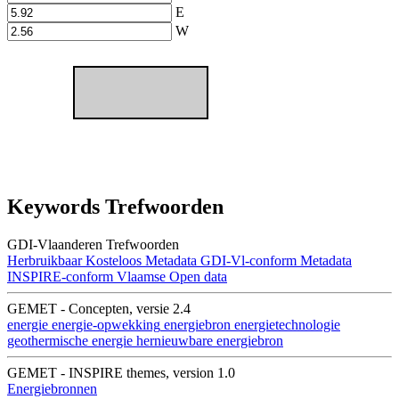
E
W
Keywords Trefwoorden
GDI-Vlaanderen Trefwoorden
Herbruikbaar
Kosteloos
Metadata GDI-Vl-conform
Metadata
INSPIRE-conform
Vlaamse Open data
GEMET - Concepten, versie 2.4
energie
energie-opwekking
energiebron
energietechnologie
geothermische energie
hernieuwbare energiebron
GEMET - INSPIRE themes, version 1.0
Energiebronnen