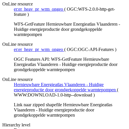
OnLine resource
er:er_heav_pr_wrm_ongeo
(
OGC:WFS-2.0.0-http-get-
feature
)
WFS-GetFeature Hernieuwbare Energieatlas Vlaanderen -
Huidige energieproductie door grondgekoppelde
warmtepompen
OnLine resource
er:er_heav_pr_wrm_ongeo
(
OGC:OGC-API-Features
)
OGC Features API: WFS-GetFeature Hernieuwbare
Energieatlas Vlaanderen - Huidige energieproductie door
grondgekoppelde warmtepompen
OnLine resource
Hernieuwbare Energieatlas Vlaanderen - Huidige
energieproductie door grondgekoppelde warmtepompen
(
WWW:DOWNLOAD-1.0-http--download
)
Link naar zipped shapefile Hernieuwbare Energieatlas
Vlaanderen - Huidige energieproductie door
grondgekoppelde warmtepompen
Hierarchy level