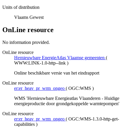
Units of distribution
Vlaams Gewest
OnLine resource
No information provided.
OnLine resource
Hernieuwbare EnergieAtlas Vlaamse gemeenten
(
WWW:LINK-1.0-http--link
)
Online beschikbare versie van het eindrapport
OnLine resource
er:er_heav_pr_wrm_ongeo
(
OGC:WMS
)
WMS 'Hernieuwbare Energieatlas Vlaanderen - Huidige
energieproductie door grondgekoppelde warmtepompen'
OnLine resource
er:er_heav_pr_wrm_ongeo
(
OGC:WMS-1.3.0-http-get-
capabilities
)