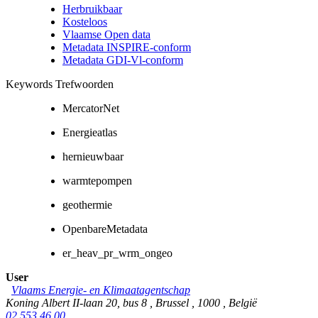
Herbruikbaar
Kosteloos
Vlaamse Open data
Metadata INSPIRE-conform
Metadata GDI-Vl-conform
Keywords Trefwoorden
MercatorNet
Energieatlas
hernieuwbaar
warmtepompen
geothermie
OpenbareMetadata
er_heav_pr_wrm_ongeo
User
Vlaams Energie- en Klimaatagentschap
Koning Albert II-laan 20, bus 8
,
Brussel
,
1000
,
België
02 553 46 00