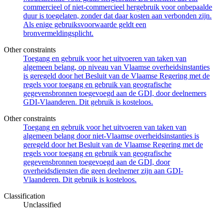
commercieel of niet-commercieel hergebruik voor onbepaalde
duur is toegelaten, zonder dat daar kosten aan verbonden zijn.
Als enige gebruiksvoorwaarde geldt een
bronvermeldingsplicht.
Other constraints
Toegang en gebruik voor het uitvoeren van taken van
algemeen belang, op niveau van Vlaamse overheidsinstanties
is geregeld door het Besluit van de Vlaamse Regering met de
regels voor toegang en gebruik van geografische
gegevensbronnen toegevoegd aan de GDI, door deelnemers
GDI-Vlaanderen. Dit gebruik is kosteloos.
Other constraints
Toegang en gebruik voor het uitvoeren van taken van
algemeen belang door niet-Vlaamse overheidsinstanties is
geregeld door het Besluit van de Vlaamse Regering met de
regels voor toegang en gebruik van geografische
gegevensbronnen toegevoegd aan de GDI, door
overheidsdiensten die geen deelnemer zijn aan GDI-
Vlaanderen. Dit gebruik is kosteloos.
Classification
Unclassified