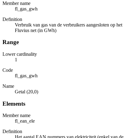
Member name
fl_gas_gwh
Definition
Verbruik van gas van de verbruikers aangesloten op het
Fluvius net (in GWh)
Range
Lower cardinality
1
Code
fl_gas_gwh
Name
Getal (20,0)
Elements
Member name
fl_ean_ele
Definition
Het aantal EAN nummers van elektriciteit (enkel van de