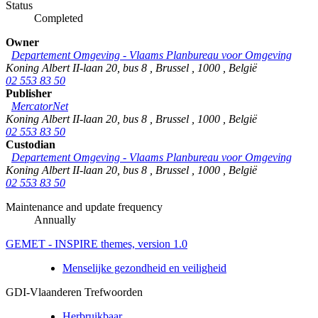
Status
Completed
Owner
Departement Omgeving - Vlaams Planbureau voor Omgeving
Koning Albert II-laan 20, bus 8
,
Brussel
,
1000
,
België
02 553 83 50
Publisher
MercatorNet
Koning Albert II-laan 20, bus 8
,
Brussel
,
1000
,
België
02 553 83 50
Custodian
Departement Omgeving - Vlaams Planbureau voor Omgeving
Koning Albert II-laan 20, bus 8
,
Brussel
,
1000
,
België
02 553 83 50
Maintenance and update frequency
Annually
GEMET - INSPIRE themes, version 1.0
Menselijke gezondheid en veiligheid
GDI-Vlaanderen Trefwoorden
Herbruikbaar