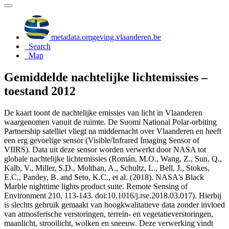
metadata.omgeving.vlaanderen.be
Search
Map
Gemiddelde nachtelijke lichtemissies –
toestand 2012
De kaart toont de nachtelijke emissies van licht in Vlaanderen
waargenomen vanuit de ruimte. De Suomi National Polar-orbiting
Partnership satelliet vliegt na middernacht over Vlaanderen en heeft
een erg gevoelige sensor (Visible/Infrared Imaging Sensor of
VIIRS). Data uit deze sensor worden verwerkt door NASA tot
globale nachtelijke lichtemissies (Román, M.O., Wang, Z., Sun, Q.,
Kalb, V., Miller, S.D., Molthan, A., Schultz, L., Bell, J., Stokes,
E.C., Pandey, B. and Seto, K.C., et al. (2018). NASA's Black
Marble nighttime lights product suite. Remote Sensing of
Environment 210, 113-143. doi:10.1016/j.rse.2018.03.017). Hierbij
is slechts gebruik gemaakt van hoogkwalitatieve data zonder invloed
van atmosferische verstoringen, terrein- en vegetatieverstoringen,
maanlicht, strooilicht, wolken en sneeuw. Deze verwerking vindt