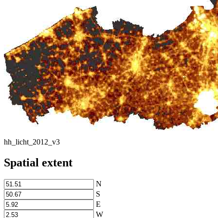
hh_licht_2012_v3
Spatial extent
N
S
E
W