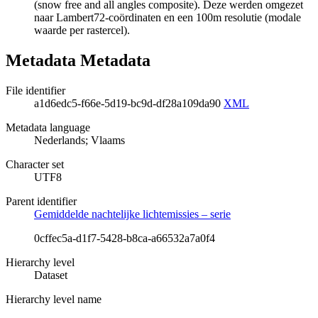
(snow free and all angles composite). Deze werden omgezet
naar Lambert72-coördinaten en een 100m resolutie (modale
waarde per rastercel).
Metadata Metadata
File identifier
a1d6edc5-f66e-5d19-bc9d-df28a109da90
XML
Metadata language
Nederlands; Vlaams
Character set
UTF8
Parent identifier
Gemiddelde nachtelijke lichtemissies – serie
0cffec5a-d1f7-5428-b8ca-a66532a7a0f4
Hierarchy level
Dataset
Hierarchy level name