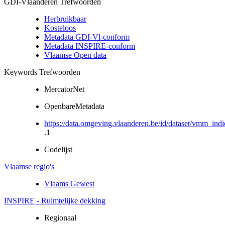
GDI-Vlaanderen Trefwoorden
Herbruikbaar
Kosteloos
Metadata GDI-Vl-conform
Metadata INSPIRE-conform
Vlaamse Open data
Keywords Trefwoorden
MercatorNet
OpenbareMetadata
https://data.omgeving.vlaanderen.be/id/dataset/vmm_indi
.1
Codelijst
Vlaamse regio's
Vlaams Gewest
INSPIRE - Ruimtelijke dekking
Regionaal