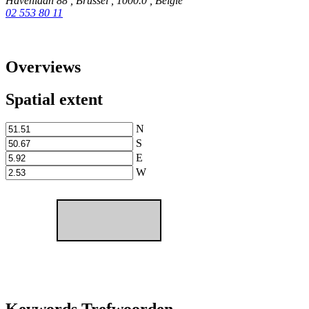
Havenlaan 88
,
Brussel
,
1000.0
,
België
02 553 80 11
Overviews
Spatial extent
N
S
E
W