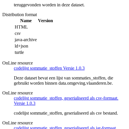
teruggevonden worden in deze dataset.
Distribution format
Name
Version
HTML
csv
java-archive
ld+json
turtle
OnLine resource
codelijst sommatie_stoffen Versie 1.0.3
Deze dataset bevat een lijst van sommaties_stoffen, die
gebruikt worden binnen data.omgeving.vlaanderen.be.
OnLine resource
codelijst sommatie_stoffen, geserialiseerd als csv-formaat.
Versie 1.0.3
codelijst sommatie_stoffen, geserialiseerd als csv bestand.
OnLine resource
codelijst sommatie_stoffen, geserialiseerd als jar-formaat.