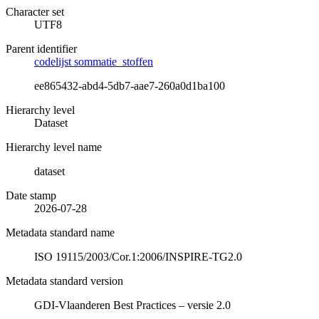
Character set
UTF8
Parent identifier
codelijst sommatie_stoffen
ee865432-abd4-5db7-aae7-260a0d1ba100
Hierarchy level
Dataset
Hierarchy level name
dataset
Date stamp
2026-07-28
Metadata standard name
ISO 19115/2003/Cor.1:2006/INSPIRE-TG2.0
Metadata standard version
GDI-Vlaanderen Best Practices – versie 2.0