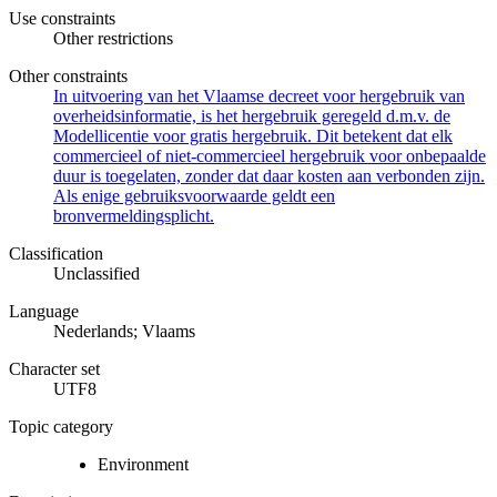
Use constraints
Other restrictions
Other constraints
In uitvoering van het Vlaamse decreet voor hergebruik van
overheidsinformatie, is het hergebruik geregeld d.m.v. de
Modellicentie voor gratis hergebruik. Dit betekent dat elk
commercieel of niet-commercieel hergebruik voor onbepaalde
duur is toegelaten, zonder dat daar kosten aan verbonden zijn.
Als enige gebruiksvoorwaarde geldt een
bronvermeldingsplicht.
Classification
Unclassified
Language
Nederlands; Vlaams
Character set
UTF8
Topic category
Environment