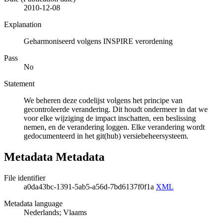
2010-12-08
Explanation
Geharmoniseerd volgens INSPIRE verordening
Pass
No
Statement
We beheren deze codelijst volgens het principe van
gecontroleerde verandering. Dit houdt ondermeer in dat we
voor elke wijziging de impact inschatten, een beslissing
nemen, en de verandering loggen. Elke verandering wordt
gedocumenteerd in het git(hub) versiebeheersysteem.
Metadata Metadata
File identifier
a0da43bc-1391-5ab5-a56d-7bd6137f0f1a
XML
Metadata language
Nederlands; Vlaams