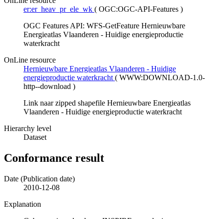
OnLine resource
er:er_heav_pr_ele_wk
(
OGC:OGC-API-Features
)
OGC Features API: WFS-GetFeature Hernieuwbare
Energieatlas Vlaanderen - Huidige energieproductie
waterkracht
OnLine resource
Hernieuwbare Energieatlas Vlaanderen - Huidige
energieproductie waterkracht
(
WWW:DOWNLOAD-1.0-
http--download
)
Link naar zipped shapefile Hernieuwbare Energieatlas
Vlaanderen - Huidige energieproductie waterkracht
Hierarchy level
Dataset
Conformance result
Date (Publication date)
2010-12-08
Explanation