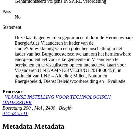
Geharmoniseerd volgens INSPIRE verordening
Pass
No
Statement
Deze kaartlagen werden geproduceerd door de Hernieuwbare
EnergieAtlas Vlaanderen in kader van de
studie‘Ontwikkeling van een potentieelinschatting in het
kader van het Burgemeestersconvenant om het hernieuwbare
energiepotentieel voor elke gemeente in Vlaanderen te
berekenen en te visualiseren op een interactieve kaart voor
Vlaanderen (LNE/AMNE/BVE/JB/OL201400045)’, in
opdracht van LNE – Afdeling Milieu, Natuur en
Energiebeleid, Dienst Beleidsvoorbereiding en –Evaluatie.
Processor
VLAAMSE INSTELLING VOOR TECHNOLOGISCH
ONDERZOEK
Boeretang 200
,
Mol
,
2400
,
België
014 33 55 11
Metadata Metadata