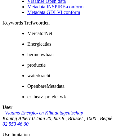
Vlaamse Open data
Metadata INSPIRE-conform
Metadata GDI-Vl-conform
Keywords Trefwoorden
MercatorNet
Energieatlas
hernieuwbaar
productie
waterkracht
OpenbareMetadata
er_heav_pr_ele_wk
User
Vlaams Energie- en Klimaatagentschap
Koning Albert II-laan 20, bus 8
,
Brussel
,
1000
,
België
02 553 46 00
Use limitation