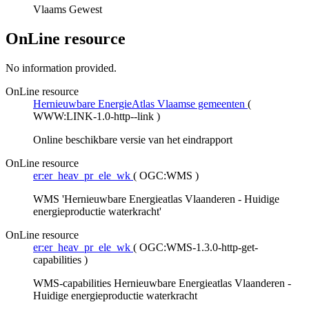
Vlaams Gewest
OnLine resource
No information provided.
OnLine resource
Hernieuwbare EnergieAtlas Vlaamse gemeenten
(
WWW:LINK-1.0-http--link
)
Online beschikbare versie van het eindrapport
OnLine resource
er:er_heav_pr_ele_wk
(
OGC:WMS
)
WMS 'Hernieuwbare Energieatlas Vlaanderen - Huidige
energieproductie waterkracht'
OnLine resource
er:er_heav_pr_ele_wk
(
OGC:WMS-1.3.0-http-get-
capabilities
)
WMS-capabilities Hernieuwbare Energieatlas Vlaanderen -
Huidige energieproductie waterkracht