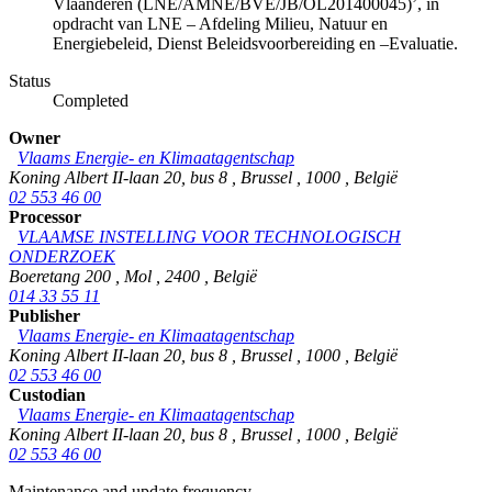
Vlaanderen (LNE/AMNE/BVE/JB/OL201400045)’, in
opdracht van LNE – Afdeling Milieu, Natuur en
Energiebeleid, Dienst Beleidsvoorbereiding en –Evaluatie.
Status
Completed
Owner
Vlaams Energie- en Klimaatagentschap
Koning Albert II-laan 20, bus 8
,
Brussel
,
1000
,
België
02 553 46 00
Processor
VLAAMSE INSTELLING VOOR TECHNOLOGISCH
ONDERZOEK
Boeretang 200
,
Mol
,
2400
,
België
014 33 55 11
Publisher
Vlaams Energie- en Klimaatagentschap
Koning Albert II-laan 20, bus 8
,
Brussel
,
1000
,
België
02 553 46 00
Custodian
Vlaams Energie- en Klimaatagentschap
Koning Albert II-laan 20, bus 8
,
Brussel
,
1000
,
België
02 553 46 00
Maintenance and update frequency