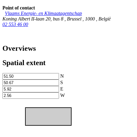
Point of contact
Vlaams Energie- en Klimaatagentschap
Koning Albert II-laan 20, bus 8
,
Brussel
,
1000
,
België
02 553 46 00
Overviews
Spatial extent
N
S
E
W