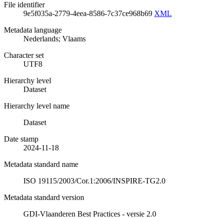
File identifier
9e5f035a-2779-4eea-8586-7c37ce968b69
XML
Metadata language
Nederlands; Vlaams
Character set
UTF8
Hierarchy level
Dataset
Hierarchy level name
Dataset
Date stamp
2024-11-18
Metadata standard name
ISO 19115/2003/Cor.1:2006/INSPIRE-TG2.0
Metadata standard version
GDI-Vlaanderen Best Practices - versie 2.0