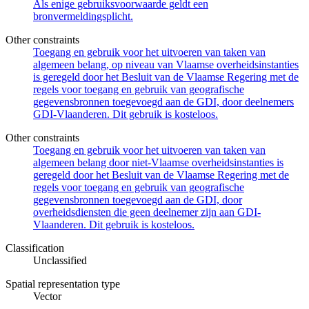
Als enige gebruiksvoorwaarde geldt een
bronvermeldingsplicht.
Other constraints
Toegang en gebruik voor het uitvoeren van taken van
algemeen belang, op niveau van Vlaamse overheidsinstanties
is geregeld door het Besluit van de Vlaamse Regering met de
regels voor toegang en gebruik van geografische
gegevensbronnen toegevoegd aan de GDI, door deelnemers
GDI-Vlaanderen. Dit gebruik is kosteloos.
Other constraints
Toegang en gebruik voor het uitvoeren van taken van
algemeen belang door niet-Vlaamse overheidsinstanties is
geregeld door het Besluit van de Vlaamse Regering met de
regels voor toegang en gebruik van geografische
gegevensbronnen toegevoegd aan de GDI, door
overheidsdiensten die geen deelnemer zijn aan GDI-
Vlaanderen. Dit gebruik is kosteloos.
Classification
Unclassified
Spatial representation type
Vector