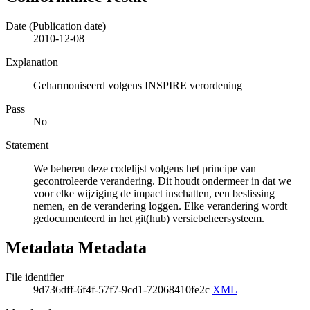
Date (Publication date)
2010-12-08
Explanation
Geharmoniseerd volgens INSPIRE verordening
Pass
No
Statement
We beheren deze codelijst volgens het principe van
gecontroleerde verandering. Dit houdt ondermeer in dat we
voor elke wijziging de impact inschatten, een beslissing
nemen, en de verandering loggen. Elke verandering wordt
gedocumenteerd in het git(hub) versiebeheersysteem.
Metadata Metadata
File identifier
9d736dff-6f4f-57f7-9cd1-72068410fe2c
XML