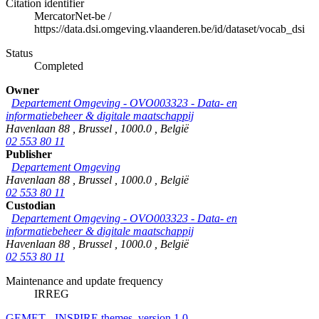
Citation identifier
MercatorNet-be
/
https://data.dsi.omgeving.vlaanderen.be/id/dataset/vocab_dsi
Status
Completed
Owner
Departement Omgeving - OVO003323 - Data- en
informatiebeheer & digitale maatschappij
Havenlaan 88
,
Brussel
,
1000.0
,
België
02 553 80 11
Publisher
Departement Omgeving
Havenlaan 88
,
Brussel
,
1000.0
,
België
02 553 80 11
Custodian
Departement Omgeving - OVO003323 - Data- en
informatiebeheer & digitale maatschappij
Havenlaan 88
,
Brussel
,
1000.0
,
België
02 553 80 11
Maintenance and update frequency
IRREG
GEMET - INSPIRE themes, version 1.0