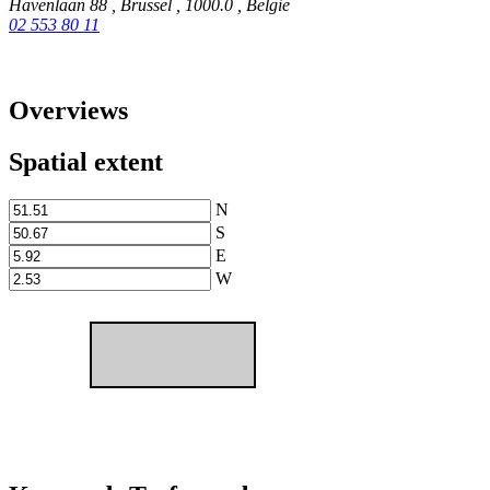
Havenlaan 88
,
Brussel
,
1000.0
,
België
02 553 80 11
Overviews
Spatial extent
N
S
E
W