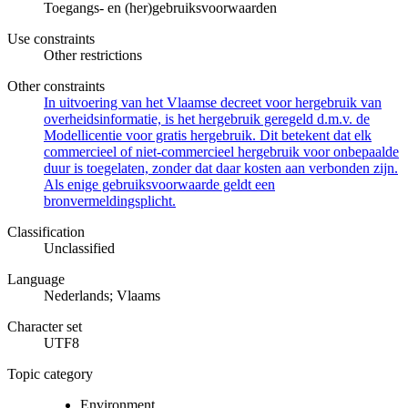
Toegangs- en (her)gebruiksvoorwaarden
Use constraints
Other restrictions
Other constraints
In uitvoering van het Vlaamse decreet voor hergebruik van
overheidsinformatie, is het hergebruik geregeld d.m.v. de
Modellicentie voor gratis hergebruik. Dit betekent dat elk
commercieel of niet-commercieel hergebruik voor onbepaalde
duur is toegelaten, zonder dat daar kosten aan verbonden zijn.
Als enige gebruiksvoorwaarde geldt een
bronvermeldingsplicht.
Classification
Unclassified
Language
Nederlands; Vlaams
Character set
UTF8
Topic category
Environment