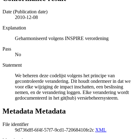
Date (Publication date)
2010-12-08
Explanation
Geharmoniseerd volgens INSPIRE verordening
Pass
No
Statement
We beheren deze codelijst volgens het principe van
gecontroleerde verandering. Dit houdt ondermeer in dat we
voor elke wijziging de impact inschatten, een beslissing
nemen, en de verandering loggen. Elke verandering wordt
gedocumenteerd in het git(hub) versiebeheersysteem.
Metadata Metadata
File identifier
9d736dff-6f4f-57f7-9cd1-72068410fe2c
XML