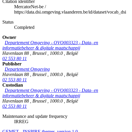
Citation identifier
MercatorNet-be
/
https://data.dsi.omgeving.vlaanderen.be/id/dataset/vocab_dsi
Status
Completed
Owner
Departement Omgeving - OVO003323 - Data- en
informatiebeheer & digitale maatschappij
Havenlaan 88
,
Brussel
,
1000.0
,
België
02 553 80 11
Publisher
Departement Omgeving
Havenlaan 88
,
Brussel
,
1000.0
,
België
02 553 80 11
Custodian
Departement Omgeving - OVO003323 - Data- en
informatiebeheer & digitale maatschappij
Havenlaan 88
,
Brussel
,
1000.0
,
België
02 553 80 11
Maintenance and update frequency
IRREG
GEMET - INSPIRE themes, version 1.0