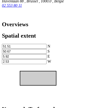
Havenlaan 88
,
Brussel
,
1000.0
,
België
02 553 80 11
Overviews
Spatial extent
N
S
E
W