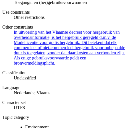
Toegangs- en (her)gebruiksvoorwaarden
Use constraints
Other restrictions
Other constraints
In uitvoering van het Vlaamse decreet voor hergebruik van
overheidsinformatie, is het hergebruik geregeld d.m.v. de
Modellicentie voor gratis hergebruik. Dit betekent dat elk
commercieel of niet-commercieel hergebruik voor onbepaalde
duur is toegelaten, zonder dat daar kosten aan verbonden zijn.
Als enige gebruiksvoorwaarde geldt een
bronvermeldingsplicht.
Classification
Unclassified
Language
Nederlands; Vlaams
Character set
UTF8
Topic category
Environment