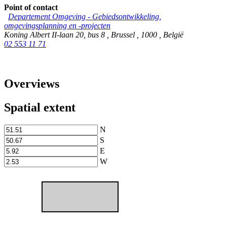
Point of contact
Departement Omgeving - Gebiedsontwikkeling,
omgevingsplanning en -projecten
Koning Albert II-laan 20, bus 8
,
Brussel
,
1000
,
België
02 553 11 71
Overviews
Spatial extent
N
S
E
W