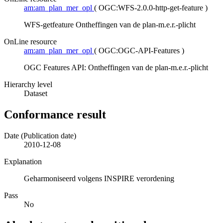
am:am_plan_mer_opl
(
OGC:WFS-2.0.0-http-get-feature
)
WFS-getfeature Ontheffingen van de plan-m.e.r.-plicht
OnLine resource
am:am_plan_mer_opl
(
OGC:OGC-API-Features
)
OGC Features API: Ontheffingen van de plan-m.e.r.-plicht
Hierarchy level
Dataset
Conformance result
Date (Publication date)
2010-12-08
Explanation
Geharmoniseerd volgens INSPIRE verordening
Pass
No