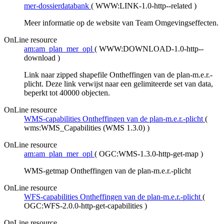
mer-dossierdatabank
(
WWW:LINK-1.0-http--related
)
Meer informatie op de website van Team Omgevingseffecten.
OnLine resource
am:am_plan_mer_opl
(
WWW:DOWNLOAD-1.0-http--
download
)
Link naar zipped shapefile Ontheffingen van de plan-m.e.r.-
plicht. Deze link verwijst naar een gelimiteerde set van data,
beperkt tot 40000 objecten.
OnLine resource
WMS-capabilities Ontheffingen van de plan-m.e.r.-plicht
(
wms:WMS_Capabilities (WMS 1.3.0)
)
OnLine resource
am:am_plan_mer_opl
(
OGC:WMS-1.3.0-http-get-map
)
WMS-getmap Ontheffingen van de plan-m.e.r.-plicht
OnLine resource
WFS-capabilities Ontheffingen van de plan-m.e.r.-plicht
(
OGC:WFS-2.0.0-http-get-capabilities
)
OnLine resource