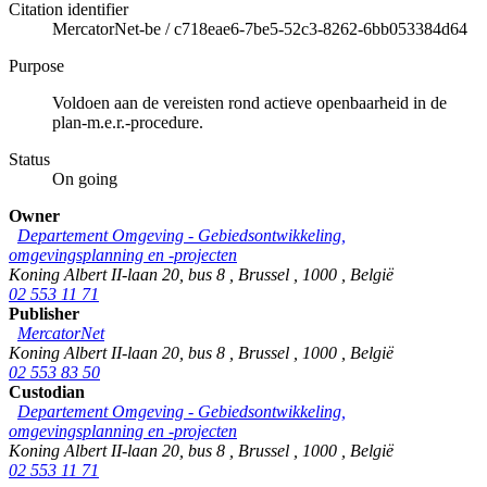
Citation identifier
MercatorNet-be
/
c718eae6-7be5-52c3-8262-6bb053384d64
Purpose
Voldoen aan de vereisten rond actieve openbaarheid in de
plan-m.e.r.-procedure.
Status
On going
Owner
Departement Omgeving - Gebiedsontwikkeling,
omgevingsplanning en -projecten
Koning Albert II-laan 20, bus 8
,
Brussel
,
1000
,
België
02 553 11 71
Publisher
MercatorNet
Koning Albert II-laan 20, bus 8
,
Brussel
,
1000
,
België
02 553 83 50
Custodian
Departement Omgeving - Gebiedsontwikkeling,
omgevingsplanning en -projecten
Koning Albert II-laan 20, bus 8
,
Brussel
,
1000
,
België
02 553 11 71