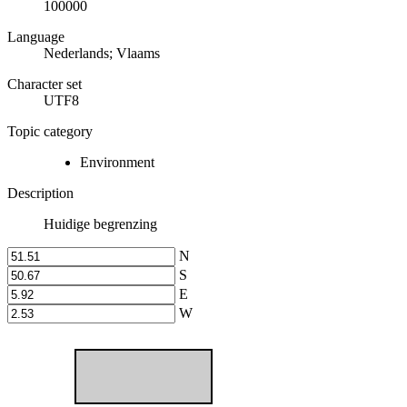
100000
Language
Nederlands; Vlaams
Character set
UTF8
Topic category
Environment
Description
Huidige begrenzing
N
S
E
W