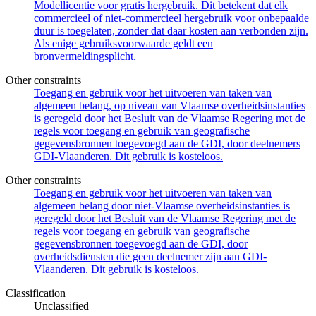
Modellicentie voor gratis hergebruik. Dit betekent dat elk
commercieel of niet-commercieel hergebruik voor onbepaalde
duur is toegelaten, zonder dat daar kosten aan verbonden zijn.
Als enige gebruiksvoorwaarde geldt een
bronvermeldingsplicht.
Other constraints
Toegang en gebruik voor het uitvoeren van taken van
algemeen belang, op niveau van Vlaamse overheidsinstanties
is geregeld door het Besluit van de Vlaamse Regering met de
regels voor toegang en gebruik van geografische
gegevensbronnen toegevoegd aan de GDI, door deelnemers
GDI-Vlaanderen. Dit gebruik is kosteloos.
Other constraints
Toegang en gebruik voor het uitvoeren van taken van
algemeen belang door niet-Vlaamse overheidsinstanties is
geregeld door het Besluit van de Vlaamse Regering met de
regels voor toegang en gebruik van geografische
gegevensbronnen toegevoegd aan de GDI, door
overheidsdiensten die geen deelnemer zijn aan GDI-
Vlaanderen. Dit gebruik is kosteloos.
Classification
Unclassified