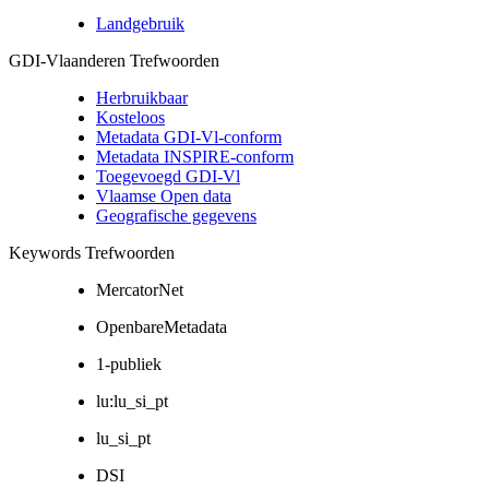
Landgebruik
GDI-Vlaanderen Trefwoorden
Herbruikbaar
Kosteloos
Metadata GDI-Vl-conform
Metadata INSPIRE-conform
Toegevoegd GDI-Vl
Vlaamse Open data
Geografische gegevens
Keywords Trefwoorden
MercatorNet
OpenbareMetadata
1-publiek
lu:lu_si_pt
lu_si_pt
DSI