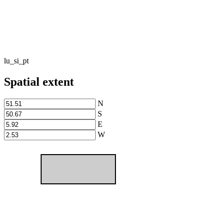
lu_si_pt
Spatial extent
N
S
E
W