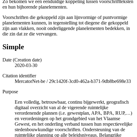
Zo bekomen we een eenduidige koppeling tussen voorschriftteksten
en hun bijhorende planelementen.
Voorschriften die gekoppeld zijn aan lijnvormige of puntvormige
planelementen kunnen, in tegenstelling tot diegene die gekoppeld
zijn aan vlakken, nooit onderliggende planelementen bedekken, in
die zin dat ze die vervangen.
Simple
Date (Creation date)
2020-03-30
Citation identifier
MercatorNet-be
/
29c1420f-3cd0-462a-b371-9db8be698e33
Purpose
Een volledig, betrouwbaar, continu bijgewerkt, geografisch
digitaal overzicht van al de vigerende ruimtelijke
verordenende plannen (i.e. gewestplan, APA, BPA, RUP,…)
en verordeningen op het grondgebied van het Vlaamse
Gewest, en het onderling verband tussen hun respectievelijke
stedenbouwkundige voorschriften. Ondersteuning van de
ruimtelijke planning op alle beleidsniveaus. Belangrijke