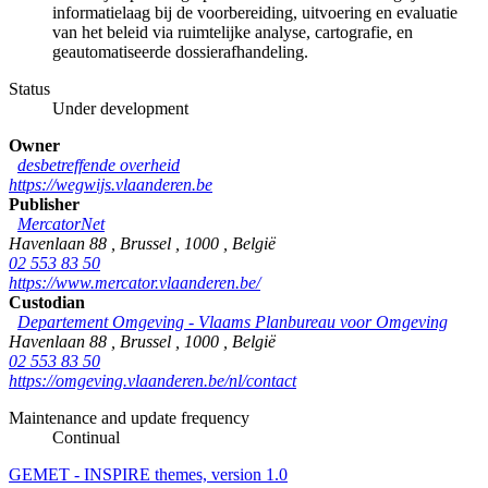
informatielaag bij de voorbereiding, uitvoering en evaluatie
van het beleid via ruimtelijke analyse, cartografie, en
geautomatiseerde dossierafhandeling.
Status
Under development
Owner
desbetreffende overheid
https://wegwijs.vlaanderen.be
Publisher
MercatorNet
Havenlaan 88
,
Brussel
,
1000
,
België
02 553 83 50
https://www.mercator.vlaanderen.be/
Custodian
Departement Omgeving - Vlaams Planbureau voor Omgeving
Havenlaan 88
,
Brussel
,
1000
,
België
02 553 83 50
https://omgeving.vlaanderen.be/nl/contact
Maintenance and update frequency
Continual
GEMET - INSPIRE themes, version 1.0