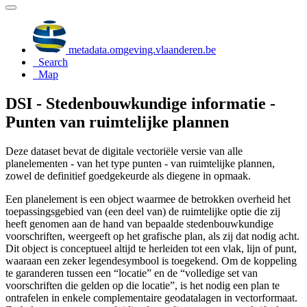
metadata.omgeving.vlaanderen.be
Search
Map
DSI - Stedenbouwkundige informatie -
Punten van ruimtelijke plannen
Deze dataset bevat de digitale vectoriële versie van alle
planelementen - van het type punten - van ruimtelijke plannen,
zowel de definitief goedgekeurde als diegene in opmaak.
Een planelement is een object waarmee de betrokken overheid het
toepassingsgebied van (een deel van) de ruimtelijke optie die zij
heeft genomen aan de hand van bepaalde stedenbouwkundige
voorschriften, weergeeft op het grafische plan, als zij dat nodig acht.
Dit object is conceptueel altijd te herleiden tot een vlak, lijn of punt,
waaraan een zeker legendesymbool is toegekend. Om de koppeling
te garanderen tussen een “locatie” en de “volledige set van
voorschriften die gelden op die locatie”, is het nodig een plan te
ontrafelen in enkele complementaire geodatalagen in vectorformaat.