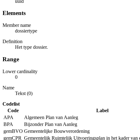
uuid
Elements
Member name
dossiertype
Definition
Het type dossier.
Range
Lower cardinality
0
Name
Tekst (0)
Codelist
Code
Label
APA
Algemeen Plan van Aanleg
BPA
Bijzonder Plan van Aanleg
gemBVO
Gemeentelijke Bouwverordening
gemCPR
Gemeentelijk Ruimtelijk Uitvoeringsplan in het kader van