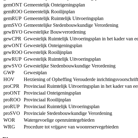
gemONT
Gemeentelijk Onteigeningsplan
gemROO
Gemeentelijk Rooilijnplan
gemRUP
Gemeentelijk Ruimtelijk Uitvoeringsplan
gemSVO
Gemeentelijke Stedenbouwkundige Verordening
gewBVO
Gewestelijke Bouwverordening
gewCPR
Gewestelijk Ruimtelijk Uitvoeringsplan in het kader van 
gewONT
Gewestelijk Onteigeningsplan
gewROO
Gewestelijk Rooilijnplan
gewRUP
Gewestelijk Ruimtelijk Uitvoeringsplan
gewSVO
Gewestelijke Stedenbouwkundige Verordening
GWP
Gewestplan
HOV
Herziening of Opheffing Verouderde inrichtingsvoorschrif
proCPR
Provinciaal Ruimtelijk Uitvoeringsplan in het kader van e
proONT
Provinciaal Onteigeningsplan
proROO
Provinciaal Rooilijnplan
proRUP
Provinciaal Ruimtelijk Uitvoeringsplan
proSVO
Provinciale Stedenbouwkundige Verordening
WOR
Watergevoelige openruimtegebieden
WRG
Procedure tot vrijgave van woonreservegebieden