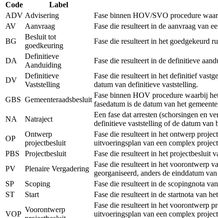
Code
Label
ADV
Advisering
Fase binnen HOV/SVO procedure waarbij 
AV
Aanvraag
Fase die resulteert in de aanvraag van 
Besluit tot
BG
Fase die resulteert in het goedgekeurd r
goedkeuring
Definitieve
DA
Fase die resulteert in de definitieve a
Aanduiding
Definitieve
Fase die resulteert in het definitief vas
DV
Vaststelling
datum van definitieve vaststelling.
Fase binnen HOV procedure waarbij het r
GBS
Gemeenteraadsbesluit
fasedatum is de datum van het gemeenter
Een fase dat arresten (schorsingen en v
NA
Natraject
definitieve vaststelling of de datum van
Ontwerp
Fase die resulteert in het ontwerp proje
OP
projectbesluit
uitvoeringsplan van een complex project
PBS
Projectbesluit
Fase die resulteert in het projectbeslui
Fase die resulteert in het voorontwerp v
PV
Plenaire Vergadering
georganiseerd, anders de einddatum van
SP
Scoping
Fase die resulteert in de scopingnota va
ST
Start
Fase die resulteert in de startnota van h
Fase die resulteert in het voorontwerp p
Voorontwerp
VOP
uitvoeringsplan van een complex project