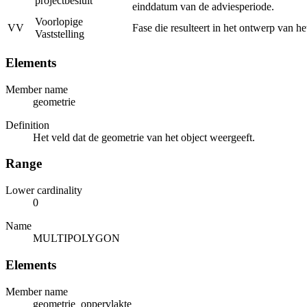
projectbesluit
einddatum van de adviesperiode.
Voorlopige
VV
Fase die resulteert in het ontwerp van h
Vaststelling
Elements
Member name
geometrie
Definition
Het veld dat de geometrie van het object weergeeft.
Range
Lower cardinality
0
Name
MULTIPOLYGON
Elements
Member name
geometrie_oppervlakte