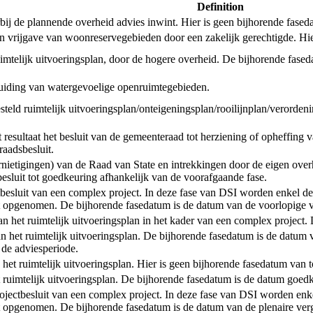
Definition
de plannende overheid advies inwint. Hier is geen bijhorende faseda
een vrijgave van woonreservegebieden door een zakelijk gerechtigde. Hi
uimtelijk uitvoeringsplan, door de hogere overheid. De bijhorende fased
anduiding van watergevoelige openruimtegebieden.
tgesteld ruimtelijk uitvoeringsplan/onteigeningsplan/rooilijnplan/verord
esultaat het besluit van de gemeenteraad tot herziening of opheffing v
aadsbesluit.
ernietigingen) van de Raad van State en intrekkingen door de eigen ove
 besluit tot goedkeuring afhankelijk van de voorafgaande fase.
ctbesluit van een complex project. In deze fase van DSI worden enkel de
 opgenomen. De bijhorende fasedatum is de datum van de voorlopige va
t van het ruimtelijk uitvoeringsplan in het kader van een complex projec
an het ruimtelijk uitvoeringsplan. De bijhorende fasedatum is de datum 
 de adviesperiode.
n het ruimtelijk uitvoeringsplan. Hier is geen bijhorende fasedatum van 
et ruimtelijk uitvoeringsplan. De bijhorende fasedatum is de datum goedk
rojectbesluit van een complex project. In deze fase van DSI worden enke
 opgenomen. De bijhorende fasedatum is de datum van de plenaire verg