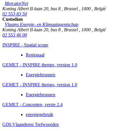
MercatorNet
Koning Albert II-laan 20, bus 8
,
Brussel
,
1000
,
België
02 553 83 50
Custodian
Vlaams Energie- en Klimaatagentschap
Koning Albert II-laan 20, bus 8
,
Brussel
,
1000
,
België
02 553 46 00
INSPIRE - Spatial scope
Regionaal
GEMET - INSPIRE themes, version 1.0
Energiebronnen
GEMET - INSPIRE themes, version 1.0
Energiebronnen
GEMET - Concepten, versie 2.4
energiegebruik
GDI-Vlaanderen Trefwoorden