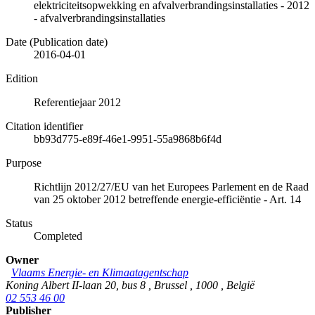
elektriciteitsopwekking en afvalverbrandingsinstallaties - 2012
- afvalverbrandingsinstallaties
Date (Publication date)
2016-04-01
Edition
Referentiejaar 2012
Citation identifier
bb93d775-e89f-46e1-9951-55a9868b6f4d
Purpose
Richtlijn 2012/27/EU van het Europees Parlement en de Raad
van 25 oktober 2012 betreffende energie-efficiëntie - Art. 14
Status
Completed
Owner
Vlaams Energie- en Klimaatagentschap
Koning Albert II-laan 20, bus 8
,
Brussel
,
1000
,
België
02 553 46 00
Publisher