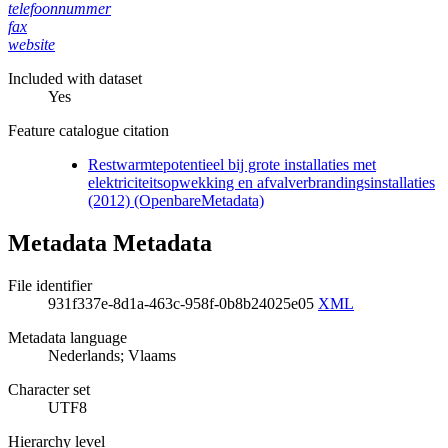
telefoonnummer
fax
website
Included with dataset
Yes
Feature catalogue citation
Restwarmtepotentieel bij grote installaties met
elektriciteitsopwekking en afvalverbrandingsinstallaties
(2012) (OpenbareMetadata)
Metadata Metadata
File identifier
931f337e-8d1a-463c-958f-0b8b24025e05
XML
Metadata language
Nederlands; Vlaams
Character set
UTF8
Hierarchy level