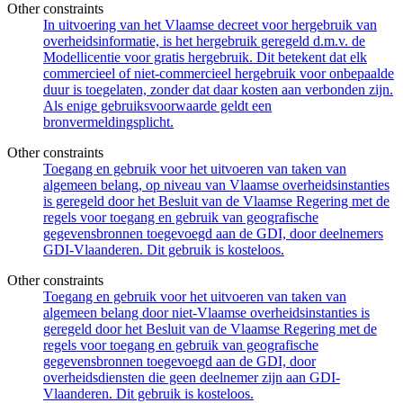
Other constraints
In uitvoering van het Vlaamse decreet voor hergebruik van
overheidsinformatie, is het hergebruik geregeld d.m.v. de
Modellicentie voor gratis hergebruik. Dit betekent dat elk
commercieel of niet-commercieel hergebruik voor onbepaalde
duur is toegelaten, zonder dat daar kosten aan verbonden zijn.
Als enige gebruiksvoorwaarde geldt een
bronvermeldingsplicht.
Other constraints
Toegang en gebruik voor het uitvoeren van taken van
algemeen belang, op niveau van Vlaamse overheidsinstanties
is geregeld door het Besluit van de Vlaamse Regering met de
regels voor toegang en gebruik van geografische
gegevensbronnen toegevoegd aan de GDI, door deelnemers
GDI-Vlaanderen. Dit gebruik is kosteloos.
Other constraints
Toegang en gebruik voor het uitvoeren van taken van
algemeen belang door niet-Vlaamse overheidsinstanties is
geregeld door het Besluit van de Vlaamse Regering met de
regels voor toegang en gebruik van geografische
gegevensbronnen toegevoegd aan de GDI, door
overheidsdiensten die geen deelnemer zijn aan GDI-
Vlaanderen. Dit gebruik is kosteloos.