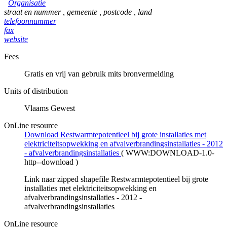
Organisatie
straat en nummer
,
gemeente
,
postcode
,
land
telefoonnummer
fax
website
Fees
Gratis en vrij van gebruik mits bronvermelding
Units of distribution
Vlaams Gewest
OnLine resource
Download Restwarmtepotentieel bij grote installaties met
elektriciteitsopwekking en afvalverbrandingsinstallaties - 2012
- afvalverbrandingsinstallaties
(
WWW:DOWNLOAD-1.0-
http--download
)
Link naar zipped shapefile Restwarmtepotentieel bij grote
installaties met elektriciteitsopwekking en
afvalverbrandingsinstallaties - 2012 -
afvalverbrandingsinstallaties
OnLine resource