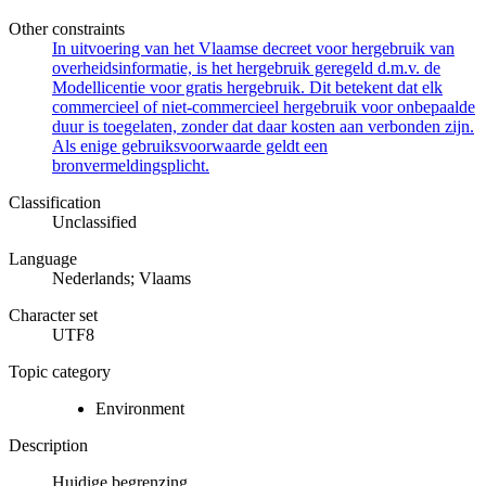
Other constraints
In uitvoering van het Vlaamse decreet voor hergebruik van
overheidsinformatie, is het hergebruik geregeld d.m.v. de
Modellicentie voor gratis hergebruik. Dit betekent dat elk
commercieel of niet-commercieel hergebruik voor onbepaalde
duur is toegelaten, zonder dat daar kosten aan verbonden zijn.
Als enige gebruiksvoorwaarde geldt een
bronvermeldingsplicht.
Classification
Unclassified
Language
Nederlands; Vlaams
Character set
UTF8
Topic category
Environment
Description
Huidige begrenzing