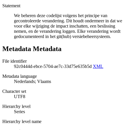
Statement
We beheren deze codelijst volgens het principe van
gecontroleerde verandering. Dit houdt ondermeer in dat we
voor elke wijziging de impact inschatten, een beslissing
nemen, en de verandering loggen. Elke verandering wordt
gedocumenteerd in het git(hub) versiebeheersysteem.
Metadata Metadata
File identifier
92c0444d-ebce-5704-ae7c-33d75e635b5d
XML
Metadata language
Nederlands; Vlaams
Character set
UTF8
Hierarchy level
Series
Hierarchy level name