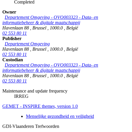
Completed
Owner
Departement Omgeving - OVO003323 - Data- en
informatiebeheer & digitale maatschappij
Havenlaan 88
,
Brussel
,
1000.0
,
België
02 553 80 11
Publisher
Departement Omgeving
Havenlaan 88
,
Brussel
,
1000.0
,
België
02 553 80 11
Custodian
Departement Omgeving - OVO003323 - Data- en
informatiebeheer & digitale maatschappij
Havenlaan 88
,
Brussel
,
1000.0
,
België
02 553 80 11
Maintenance and update frequency
IRREG
GEMET - INSPIRE themes, version 1.0
Menselijke gezondheid en veiligheid
GDI-Vlaanderen Trefwoorden