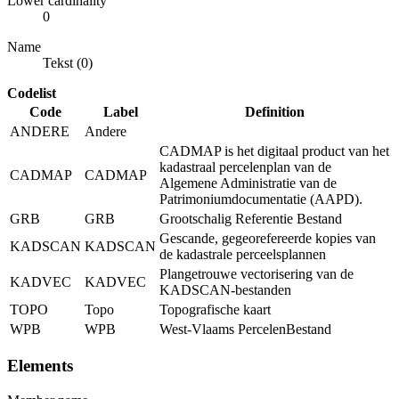
Lower cardinality
0
Name
Tekst (0)
Codelist
Code
Label
Definition
ANDERE
Andere
CADMAP is het digitaal product van het
kadastraal percelenplan van de
CADMAP
CADMAP
Algemene Administratie van de
Patrimoniumdocumentatie (AAPD).
GRB
GRB
Grootschalig Referentie Bestand
Gescande, gegeorefereerde kopies van
KADSCAN
KADSCAN
de kadastrale perceelsplannen
Plangetrouwe vectorisering van de
KADVEC
KADVEC
KADSCAN-bestanden
TOPO
Topo
Topografische kaart
WPB
WPB
West-Vlaams PercelenBestand
Elements