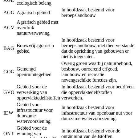
AGE
ecologisch belang
In hoofdzaak bestemd voor
AGG
Agrarisch gebied
beroepslandbouw
Agrarisch gebied met
AGV
overdruk
natuurverweving
In hoofdzaak bestemd voor
Bouwvrij agrarisch
beroepslandbouw, met dien verstande
BAG
gebied
dat de oprichting van gebouwen er
niet is toegelaten.
Overig groen waarbij natuurbehoud,
Gemengd
bosbouw, onroerend erfgoed,
GOG
openruimtegebied
landbouw en recreatie
nevengeschikte functies zijn.
Gebied voor de
In hoofdzaak bestemd voor bedrijven
GVO
verwerking van
die oppervlaktedelfstoffen
oppervlaktedelfstoffen
verwerken.
Gebied voor
In hoofdzaak bestemd voor
infrastructuur voor
IDW
infrastructuur van openbaar nut voor
duurzame
duurzame watervoorziening.
watervoorziening
Gebied voor de
In hoofdzaak bestemd voor de
ONT
winning van
ontginning van delfstoffen.