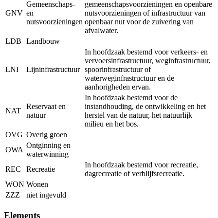
Gemeenschaps-
gemeenschapsvoorzieningen en openbare
GNV
en
nutsvoorzieningen of infrastructuur van
nutsvoorzieningen
openbaar nut voor de zuivering van
afvalwater.
LDB
Landbouw
In hoofdzaak bestemd voor verkeers- en
vervoersinfrastructuur, weginfrastructuur,
LNI
Lijninfrastructuur
spoorinfrastructuur of
waterweginfrastructuur en de
aanhorigheden ervan.
In hoofdzaak bestemd voor de
Reservaat en
instandhouding, de ontwikkeling en het
NAT
natuur
herstel van de natuur, het natuurlijk
milieu en het bos.
OVG
Overig groen
Ontginning en
OWA
waterwinning
In hoofdzaak bestemd voor recreatie,
REC
Recreatie
dagrecreatie of verblijfsrecreatie.
WON
Wonen
ZZZ
niet ingevuld
Elements