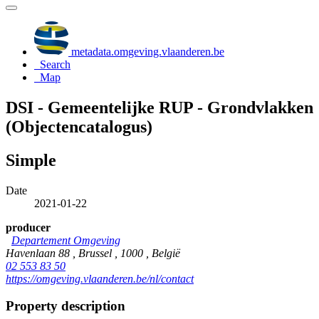
metadata.omgeving.vlaanderen.be
Search
Map
DSI - Gemeentelijke RUP - Grondvlakken
(Objectencatalogus)
Simple
Date
2021-01-22
producer
Departement Omgeving
Havenlaan 88 , Brussel , 1000 , België
02 553 83 50
https://omgeving.vlaanderen.be/nl/contact
Property description