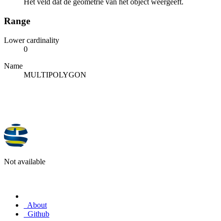
Het veld dat de geometrie van het object weergeeft.
Range
Lower cardinality
0
Name
MULTIPOLYGON
Not available
About
Github