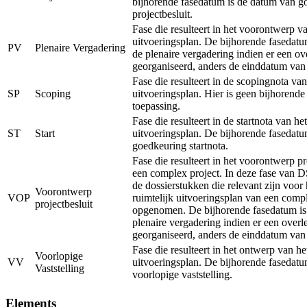
bijhorende fasedatum is de datum van g
projectbesluit.
Fase die resulteert in het voorontwerp va
uitvoeringsplan. De bijhorende fasedatu
PV
Plenaire Vergadering
de plenaire vergadering indien er een ov
georganiseerd, anders de einddatum van
Fase die resulteert in de scopingnota van
SP
Scoping
uitvoeringsplan. Hier is geen bijhorend
toepassing.
Fase die resulteert in de startnota van het
ST
Start
uitvoeringsplan. De bijhorende fasedatu
goedkeuring startnota.
Fase die resulteert in het voorontwerp pr
een complex project. In deze fase van 
de dossierstukken die relevant zijn voor
Voorontwerp
VOP
ruimtelijk uitvoeringsplan van een comp
projectbesluit
opgenomen. De bijhorende fasedatum is
plenaire vergadering indien er een overl
georganiseerd, anders de einddatum van
Fase die resulteert in het ontwerp van he
Voorlopige
VV
uitvoeringsplan. De bijhorende fasedatu
Vaststelling
voorlopige vaststelling.
Elements