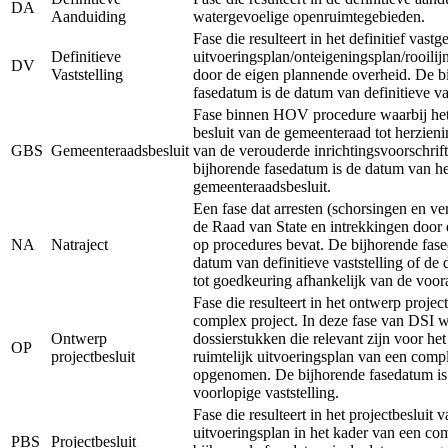
DA
Aanduiding
watergevoelige openruimtegebieden.
Fase die resulteert in het definitief vastg
Definitieve
uitvoeringsplan/onteigeningsplan/rooilij
DV
Vaststelling
door de eigen plannende overheid. De b
fasedatum is de datum van definitieve vas
Fase binnen HOV procedure waarbij het 
besluit van de gemeenteraad tot herzieni
GBS
Gemeenteraadsbesluit
van de verouderde inrichtingsvoorschrift
bijhorende fasedatum is de datum van he
gemeenteraadsbesluit.
Een fase dat arresten (schorsingen en ve
de Raad van State en intrekkingen door 
NA
Natraject
op procedures bevat. De bijhorende fase
datum van definitieve vaststelling of de
tot goedkeuring afhankelijk van de voor
Fase die resulteert in het ontwerp projec
complex project. In deze fase van DSI 
Ontwerp
dossierstukken die relevant zijn voor he
OP
projectbesluit
ruimtelijk uitvoeringsplan van een comp
opgenomen. De bijhorende fasedatum is
voorlopige vaststelling.
Fase die resulteert in het projectbesluit v
uitvoeringsplan in het kader van een co
PBS
Projectbesluit