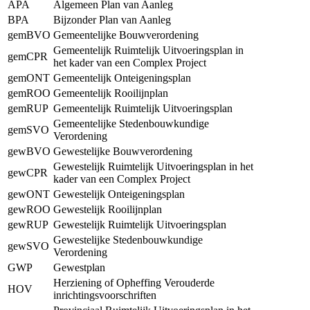
APA
Algemeen Plan van Aanleg
BPA
Bijzonder Plan van Aanleg
gemBVO
Gemeentelijke Bouwverordening
Gemeentelijk Ruimtelijk Uitvoeringsplan in
gemCPR
het kader van een Complex Project
gemONT
Gemeentelijk Onteigeningsplan
gemROO
Gemeentelijk Rooilijnplan
gemRUP
Gemeentelijk Ruimtelijk Uitvoeringsplan
Gemeentelijke Stedenbouwkundige
gemSVO
Verordening
gewBVO
Gewestelijke Bouwverordening
Gewestelijk Ruimtelijk Uitvoeringsplan in het
gewCPR
kader van een Complex Project
gewONT
Gewestelijk Onteigeningsplan
gewROO
Gewestelijk Rooilijnplan
gewRUP
Gewestelijk Ruimtelijk Uitvoeringsplan
Gewestelijke Stedenbouwkundige
gewSVO
Verordening
GWP
Gewestplan
Herziening of Opheffing Verouderde
HOV
inrichtingsvoorschriften