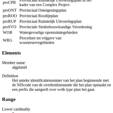
Provinciaal Ruimtelijk Uitvoeringsplan in het
proCPR
kader van een Complex Project
proONT
Provinciaal Onteigeningsplan
proROO
Provinciaal Rooilijnplan
proRUP
Provinciaal Ruimtelijk Uitvoeringsplan
proSVO
Provinciale Stedenbouwkundige Verordening
WOR
Watergevoelige openruimtegebieden
Procedure tot vrijgave van
WRG
woonreservegebieden
Elements
Member name
algplanid
Definition
Het unieke identificatienummer van het plan beginnende met
de NIScode van de overheidsinstantie die het plan opmaakt en
een prefix die aangeeft over welk type plan het gaat.
Range
Lower cardinality