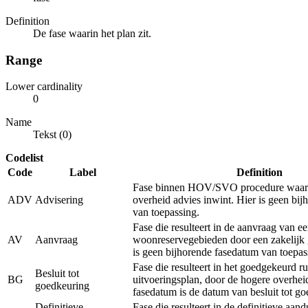
Definition
De fase waarin het plan zit.
Range
Lower cardinality
0
Name
Tekst (0)
Codelist
Code
Label
Definition
Fase binnen HOV/SVO procedure waarb
ADV
Advisering
overheid advies inwint. Hier is geen bi
van toepassing.
Fase die resulteert in de aanvraag van e
AV
Aanvraag
woonreservegebieden door een zakelijk 
is geen bijhorende fasedatum van toepas
Fase die resulteert in het goedgekeurd ru
Besluit tot
BG
uitvoeringsplan, door de hogere overhei
goedkeuring
fasedatum is de datum van besluit tot g
Definitieve
Fase die resulteert in de definitieve aan