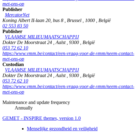
met-ons-op
Publisher
MercatorNet
Koning Albert II-laan 20, bus 8
,
Brussel
,
1000
,
België
02 553 83 50
Publisher
VLAAMSE MILIEUMAATSCHAPPIJ
Dokter De Moorstraat 24
,
Aalst
,
9300
,
België
053 72 62 10
https://www.vmm.be/contact/een-vraag-voor-de-vmm/neem-contact-
met-ons-op
Custodian
VLAAMSE MILIEUMAATSCHAPPIJ
Dokter De Moorstraat 24
,
Aalst
,
9300
,
België
053 72 62 10
https://www.vmm.be/contact/een-vraag-voor-de-vmm/neem-contact-
met-ons-op
Maintenance and update frequency
Annually
GEMET - INSPIRE themes, version 1.0
Menselijke gezondheid en veiligheid