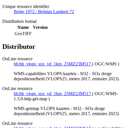
Unique resource identifier
Belge 1972 / Belgian Lambert 72
Distribution format
Name
Version
GeoTIFF
Distributor
OnLine resource
hh:hh_vlops_sox_vd_1km_25MZ23M517
(
OGC:WMS
)
WMS-capabilities VLOPS kaarten - SO2 - SOx droge
depositiesnelheid (VLOPS25, meteo 2017, emissies 2023)
OnLine resource
hh:hh_vlops_sox_vd_1km_25MZ23M517
(
OGC:WMS-
1.3.0-http-get-map
)
WMS-getmap VLOPS kaarten - SO2 - SOx droge
depositiesnelheid (VLOPS25, meteo 2017, emissies 2023)
OnLine resource