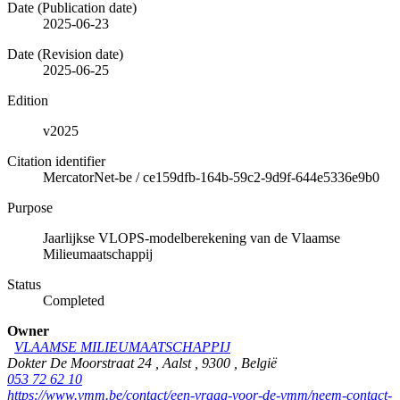
Date (Publication date)
2025-06-23
Date (Revision date)
2025-06-25
Edition
v2025
Citation identifier
MercatorNet-be
/
ce159dfb-164b-59c2-9d9f-644e5336e9b0
Purpose
Jaarlijkse VLOPS-modelberekening van de Vlaamse
Milieumaatschappij
Status
Completed
Owner
VLAAMSE MILIEUMAATSCHAPPIJ
Dokter De Moorstraat 24
,
Aalst
,
9300
,
België
053 72 62 10
https://www.vmm.be/contact/een-vraag-voor-de-vmm/neem-contact-