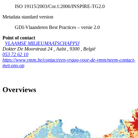
ISO 19115/2003/Cor.1:2006/INSPIRE-TG2.0
Metadata standard version
GDI-Vlaanderen Best Practices – versie 2.0
Point of contact
VLAAMSE MILIEUMAATSCHAPPIJ
Dokter De Moorstraat 24
,
Aalst
,
9300
,
België
053 72 62 10
https://www.vmm.be/contact/een-vraag-voor-de-vmm/neem-contact-
met-ons-op
Overviews