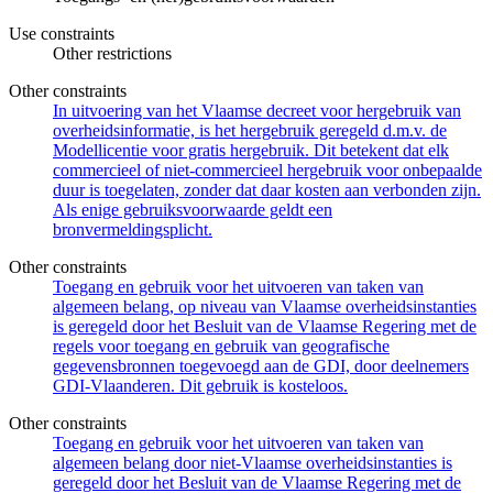
Use constraints
Other restrictions
Other constraints
In uitvoering van het Vlaamse decreet voor hergebruik van
overheidsinformatie, is het hergebruik geregeld d.m.v. de
Modellicentie voor gratis hergebruik. Dit betekent dat elk
commercieel of niet-commercieel hergebruik voor onbepaalde
duur is toegelaten, zonder dat daar kosten aan verbonden zijn.
Als enige gebruiksvoorwaarde geldt een
bronvermeldingsplicht.
Other constraints
Toegang en gebruik voor het uitvoeren van taken van
algemeen belang, op niveau van Vlaamse overheidsinstanties
is geregeld door het Besluit van de Vlaamse Regering met de
regels voor toegang en gebruik van geografische
gegevensbronnen toegevoegd aan de GDI, door deelnemers
GDI-Vlaanderen. Dit gebruik is kosteloos.
Other constraints
Toegang en gebruik voor het uitvoeren van taken van
algemeen belang door niet-Vlaamse overheidsinstanties is
geregeld door het Besluit van de Vlaamse Regering met de