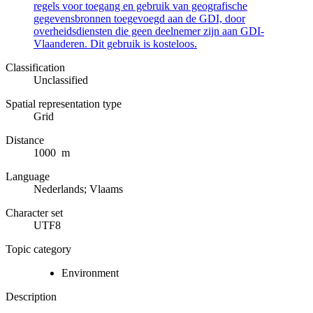
regels voor toegang en gebruik van geografische
gegevensbronnen toegevoegd aan de GDI, door
overheidsdiensten die geen deelnemer zijn aan GDI-
Vlaanderen. Dit gebruik is kosteloos.
Classification
Unclassified
Spatial representation type
Grid
Distance
1000 m
Language
Nederlands; Vlaams
Character set
UTF8
Topic category
Environment
Description