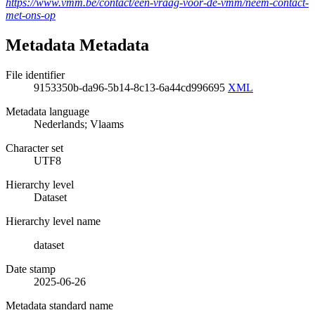
https://www.vmm.be/contact/een-vraag-voor-de-vmm/neem-contact-
met-ons-op
Metadata Metadata
File identifier
9153350b-da96-5b14-8c13-6a44cd996695
XML
Metadata language
Nederlands; Vlaams
Character set
UTF8
Hierarchy level
Dataset
Hierarchy level name
dataset
Date stamp
2025-06-26
Metadata standard name