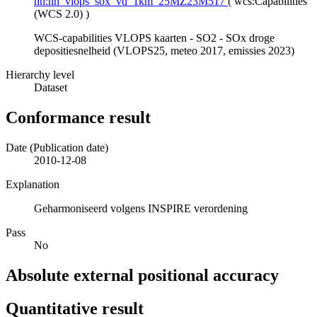
hh:hh_vlops_sox_vd_1km_25MZ23M517
(
wcs:Capabilities
(WCS 2.0)
)
WCS-capabilities VLOPS kaarten - SO2 - SOx droge
depositiesnelheid (VLOPS25, meteo 2017, emissies 2023)
Hierarchy level
Dataset
Conformance result
Date (Publication date)
2010-12-08
Explanation
Geharmoniseerd volgens INSPIRE verordening
Pass
No
Absolute external positional accuracy
Quantitative result