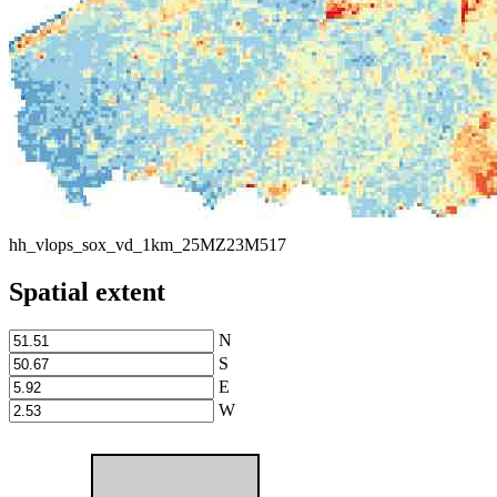
hh_vlops_sox_vd_1km_25MZ23M517
Spatial extent
N
S
E
W