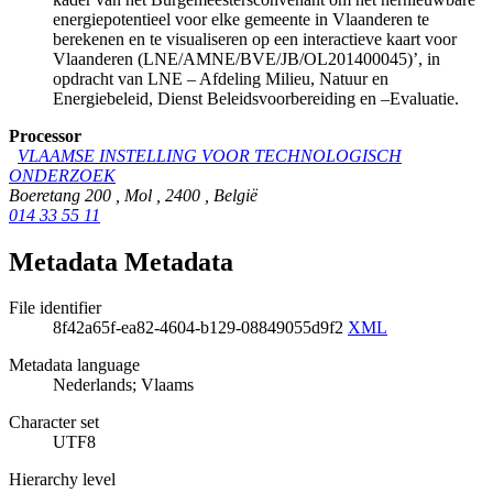
energiepotentieel voor elke gemeente in Vlaanderen te
berekenen en te visualiseren op een interactieve kaart voor
Vlaanderen (LNE/AMNE/BVE/JB/OL201400045)’, in
opdracht van LNE – Afdeling Milieu, Natuur en
Energiebeleid, Dienst Beleidsvoorbereiding en –Evaluatie.
Processor
VLAAMSE INSTELLING VOOR TECHNOLOGISCH
ONDERZOEK
Boeretang 200
,
Mol
,
2400
,
België
014 33 55 11
Metadata Metadata
File identifier
8f42a65f-ea82-4604-b129-08849055d9f2
XML
Metadata language
Nederlands; Vlaams
Character set
UTF8
Hierarchy level