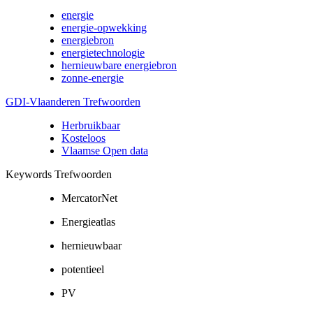
energie
energie-opwekking
energiebron
energietechnologie
hernieuwbare energiebron
zonne-energie
GDI-Vlaanderen Trefwoorden
Herbruikbaar
Kosteloos
Vlaamse Open data
Keywords Trefwoorden
MercatorNet
Energieatlas
hernieuwbaar
potentieel
PV