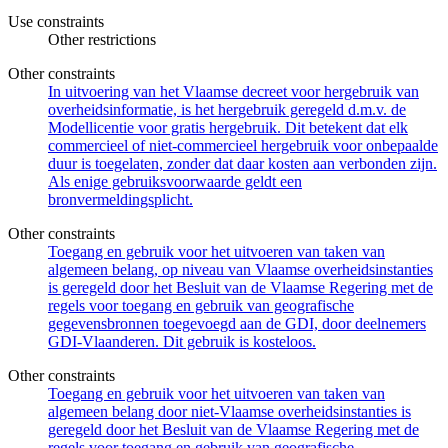
Use constraints
Other restrictions
Other constraints
In uitvoering van het Vlaamse decreet voor hergebruik van
overheidsinformatie, is het hergebruik geregeld d.m.v. de
Modellicentie voor gratis hergebruik. Dit betekent dat elk
commercieel of niet-commercieel hergebruik voor onbepaalde
duur is toegelaten, zonder dat daar kosten aan verbonden zijn.
Als enige gebruiksvoorwaarde geldt een
bronvermeldingsplicht.
Other constraints
Toegang en gebruik voor het uitvoeren van taken van
algemeen belang, op niveau van Vlaamse overheidsinstanties
is geregeld door het Besluit van de Vlaamse Regering met de
regels voor toegang en gebruik van geografische
gegevensbronnen toegevoegd aan de GDI, door deelnemers
GDI-Vlaanderen. Dit gebruik is kosteloos.
Other constraints
Toegang en gebruik voor het uitvoeren van taken van
algemeen belang door niet-Vlaamse overheidsinstanties is
geregeld door het Besluit van de Vlaamse Regering met de
regels voor toegang en gebruik van geografische