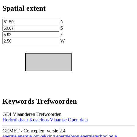
Spatial extent
N
S
E
W
Keywords Trefwoorden
GDI-Vlaanderen Trefwoorden
Herbruikbaar
Kosteloos
Vlaamse Open data
GEMET - Concepten, versie 2.4
energie
energie-opwekking
energiebron
energietechnologie