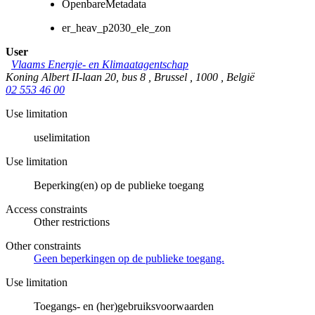
OpenbareMetadata
er_heav_p2030_ele_zon
User
Vlaams Energie- en Klimaatagentschap
Koning Albert II-laan 20, bus 8
,
Brussel
,
1000
,
België
02 553 46 00
Use limitation
uselimitation
Use limitation
Beperking(en) op de publieke toegang
Access constraints
Other restrictions
Other constraints
Geen beperkingen op de publieke toegang.
Use limitation
Toegangs- en (her)gebruiksvoorwaarden