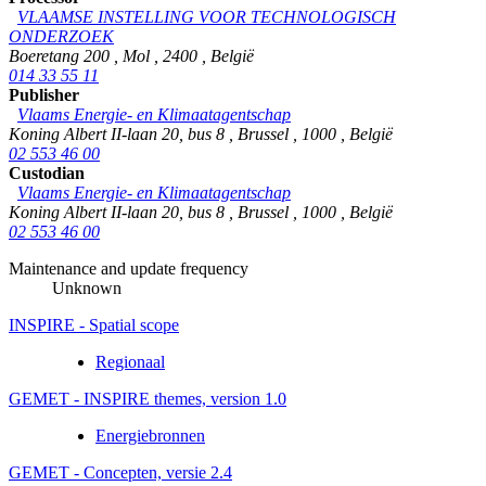
VLAAMSE INSTELLING VOOR TECHNOLOGISCH
ONDERZOEK
Boeretang 200
,
Mol
,
2400
,
België
014 33 55 11
Publisher
Vlaams Energie- en Klimaatagentschap
Koning Albert II-laan 20, bus 8
,
Brussel
,
1000
,
België
02 553 46 00
Custodian
Vlaams Energie- en Klimaatagentschap
Koning Albert II-laan 20, bus 8
,
Brussel
,
1000
,
België
02 553 46 00
Maintenance and update frequency
Unknown
INSPIRE - Spatial scope
Regionaal
GEMET - INSPIRE themes, version 1.0
Energiebronnen
GEMET - Concepten, versie 2.4