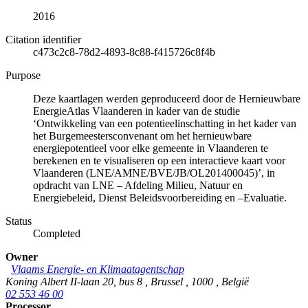
2016
Citation identifier
c473c2c8-78d2-4893-8c88-f415726c8f4b
Purpose
Deze kaartlagen werden geproduceerd door de Hernieuwbare
EnergieAtlas Vlaanderen in kader van de studie
‘Ontwikkeling van een potentieelinschatting in het kader van
het Burgemeestersconvenant om het hernieuwbare
energiepotentieel voor elke gemeente in Vlaanderen te
berekenen en te visualiseren op een interactieve kaart voor
Vlaanderen (LNE/AMNE/BVE/JB/OL201400045)’, in
opdracht van LNE – Afdeling Milieu, Natuur en
Energiebeleid, Dienst Beleidsvoorbereiding en –Evaluatie.
Status
Completed
Owner
Vlaams Energie- en Klimaatagentschap
Koning Albert II-laan 20, bus 8
,
Brussel
,
1000
,
België
02 553 46 00
Processor