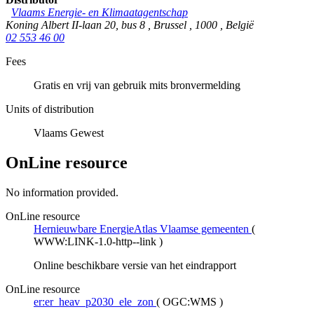
Vlaams Energie- en Klimaatagentschap
Koning Albert II-laan 20, bus 8
,
Brussel
,
1000
,
België
02 553 46 00
Fees
Gratis en vrij van gebruik mits bronvermelding
Units of distribution
Vlaams Gewest
OnLine resource
No information provided.
OnLine resource
Hernieuwbare EnergieAtlas Vlaamse gemeenten
(
WWW:LINK-1.0-http--link
)
Online beschikbare versie van het eindrapport
OnLine resource
er:er_heav_p2030_ele_zon
(
OGC:WMS
)