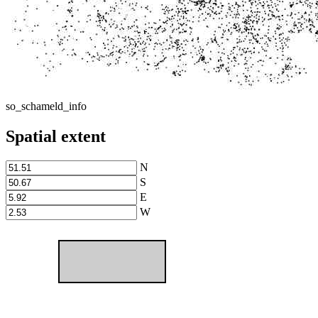
so_schameld_info
Spatial extent
N
S
E
W