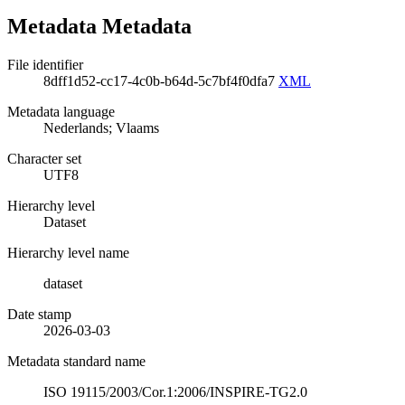
Metadata Metadata
File identifier
8dff1d52-cc17-4c0b-b64d-5c7bf4f0dfa7
XML
Metadata language
Nederlands; Vlaams
Character set
UTF8
Hierarchy level
Dataset
Hierarchy level name
dataset
Date stamp
2026-03-03
Metadata standard name
ISO 19115/2003/Cor.1:2006/INSPIRE-TG2.0