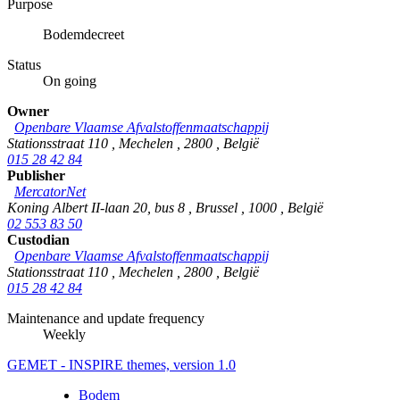
Purpose
Bodemdecreet
Status
On going
Owner
Openbare Vlaamse Afvalstoffenmaatschappij
Stationsstraat 110
,
Mechelen
,
2800
,
België
015 28 42 84
Publisher
MercatorNet
Koning Albert II-laan 20, bus 8
,
Brussel
,
1000
,
België
02 553 83 50
Custodian
Openbare Vlaamse Afvalstoffenmaatschappij
Stationsstraat 110
,
Mechelen
,
2800
,
België
015 28 42 84
Maintenance and update frequency
Weekly
GEMET - INSPIRE themes, version 1.0
Bodem