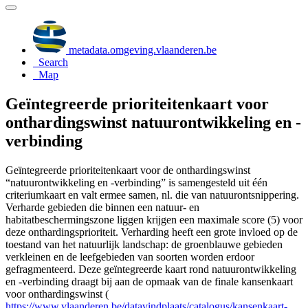
metadata.omgeving.vlaanderen.be
Search
Map
Geïntegreerde prioriteitenkaart voor
onthardingswinst natuurontwikkeling en -
verbinding
Geïntegreerde prioriteitenkaart voor de onthardingswinst
“natuurontwikkeling en -verbinding” is samengesteld uit één
criteriumkaart en valt ermee samen, nl. die van natuurontsnippering.
Verharde gebieden die binnen een natuur- en
habitatbeschermingszone liggen krijgen een maximale score (5) voor
deze onthardingsprioriteit. Verharding heeft een grote invloed op de
toestand van het natuurlijk landschap: de groenblauwe gebieden
verkleinen en de leefgebieden van soorten worden erdoor
gefragmenteerd. Deze geïntegreerde kaart rond natuurontwikkeling
en -verbinding draagt bij aan de opmaak van de finale kansenkaart
voor onthardingswinst (
https://www.vlaanderen.be/datavindplaats/catalogus/kansenkaart-