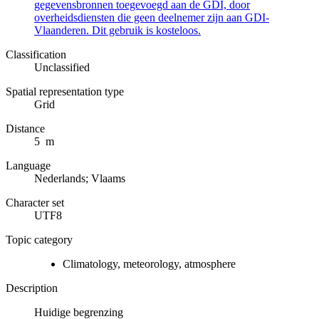
gegevensbronnen toegevoegd aan de GDI, door
overheidsdiensten die geen deelnemer zijn aan GDI-
Vlaanderen. Dit gebruik is kosteloos.
Classification
Unclassified
Spatial representation type
Grid
Distance
5 m
Language
Nederlands; Vlaams
Character set
UTF8
Topic category
Climatology, meteorology, atmosphere
Description
Huidige begrenzing