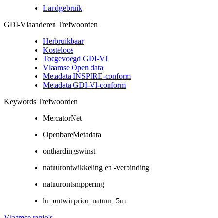
Landgebruik
GDI-Vlaanderen Trefwoorden
Herbruikbaar
Kosteloos
Toegevoegd GDI-Vl
Vlaamse Open data
Metadata INSPIRE-conform
Metadata GDI-Vl-conform
Keywords Trefwoorden
MercatorNet
OpenbareMetadata
onthardingswinst
natuurontwikkeling en -verbinding
natuurontsnippering
lu_ontwinprior_natuur_5m
Vlaamse regio's