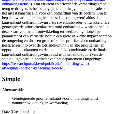
onthardingswinst
). Om efficiënt en effectief de verhardingsgraad
terug te dringen, is het belangrijk zicht te krijgen op die locaties die
het meest kansrijk zijn voor een ontharding van de bodem. Om te
bepalen waar ontharding het meest kansrijk is, werd aldus de
kansenkaart onthardingswinst (en afwegingskader) ontwikkeld. De
geïntegreerde prioriteitenkaarten rond ontharding – waaronder dus
deze kaart voor natuurontwikkeling en -verbinding - tonen per
parameter of een verharde locatie een grote of kleine impact heeft op
de omgeving en dus een grote of kleine prioriteit voor ontharding
heeft. Meer info over de totstandkoming van alle prioriteiten- en
opportuniteitenkaarten en de uiteindelijke combinatie tot de finale
kansenkaart onthardingswinst vind je in het eindrapport van de
studie uitgevoerd in opdracht van het departement Omgeving:
https://researchportal.be/nl/publicatie/onthardingswinst-
afwegingskader-en-kansenkaart-deel-
1
Simple
Alternate title
Geïntegreerde prioriteitenkaart voor onthardingswinst
natuurontwikkeling en -verbinding
Date (Creation date)