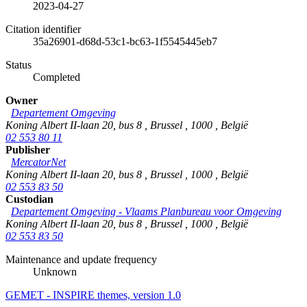
2023-04-27
Citation identifier
35a26901-d68d-53c1-bc63-1f5545445eb7
Status
Completed
Owner
Departement Omgeving
Koning Albert II-laan 20, bus 8
,
Brussel
,
1000
,
België
02 553 80 11
Publisher
MercatorNet
Koning Albert II-laan 20, bus 8
,
Brussel
,
1000
,
België
02 553 83 50
Custodian
Departement Omgeving - Vlaams Planbureau voor Omgeving
Koning Albert II-laan 20, bus 8
,
Brussel
,
1000
,
België
02 553 83 50
Maintenance and update frequency
Unknown
GEMET - INSPIRE themes, version 1.0