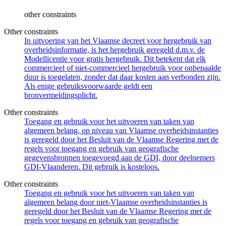
other constraints
Other constraints
In uitvoering van het Vlaamse decreet voor hergebruik van
overheidsinformatie, is het hergebruik geregeld d.m.v. de
Modellicentie voor gratis hergebruik. Dit betekent dat elk
commercieel of niet-commercieel hergebruik voor onbepaalde
duur is toegelaten, zonder dat daar kosten aan verbonden zijn.
Als enige gebruiksvoorwaarde geldt een
bronvermeldingsplicht.
Other constraints
Toegang en gebruik voor het uitvoeren van taken van
algemeen belang, op niveau van Vlaamse overheidsinstanties
is geregeld door het Besluit van de Vlaamse Regering met de
regels voor toegang en gebruik van geografische
gegevensbronnen toegevoegd aan de GDI, door deelnemers
GDI-Vlaanderen. Dit gebruik is kosteloos.
Other constraints
Toegang en gebruik voor het uitvoeren van taken van
algemeen belang door niet-Vlaamse overheidsinstanties is
geregeld door het Besluit van de Vlaamse Regering met de
regels voor toegang en gebruik van geografische