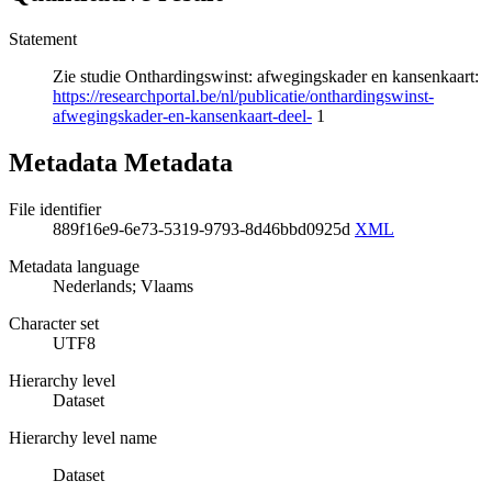
Statement
Zie studie Onthardingswinst: afwegingskader en kansenkaart:
https://researchportal.be/nl/publicatie/onthardingswinst-
afwegingskader-en-kansenkaart-deel-
1
Metadata Metadata
File identifier
889f16e9-6e73-5319-9793-8d46bbd0925d
XML
Metadata language
Nederlands; Vlaams
Character set
UTF8
Hierarchy level
Dataset
Hierarchy level name
Dataset