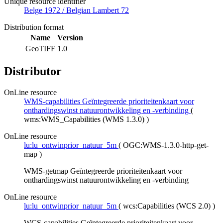
Unique resource identifier
Belge 1972 / Belgian Lambert 72
Distribution format
Name
Version
GeoTIFF
1.0
Distributor
OnLine resource
WMS-capabilities Geïntegreerde prioriteitenkaart voor
onthardingswinst natuurontwikkeling en -verbinding
(
wms:WMS_Capabilities (WMS 1.3.0)
)
OnLine resource
lu:lu_ontwinprior_natuur_5m
(
OGC:WMS-1.3.0-http-get-
map
)
WMS-getmap Geïntegreerde prioriteitenkaart voor
onthardingswinst natuurontwikkeling en -verbinding
OnLine resource
lu:lu_ontwinprior_natuur_5m
(
wcs:Capabilities (WCS 2.0)
)
WCS-capabilities Geïntegreerde prioriteitenkaart voor