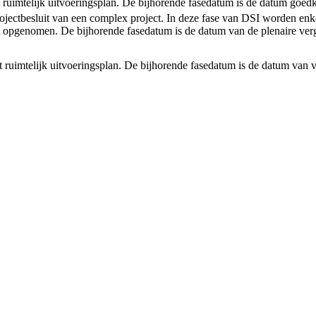
et ruimtelijk uitvoeringsplan. De bijhorende fasedatum is de datum goedk
rojectbesluit van een complex project. In deze fase van DSI worden enke
 opgenomen. De bijhorende fasedatum is de datum van de plenaire verg
et ruimtelijk uitvoeringsplan. De bijhorende fasedatum is de datum van v