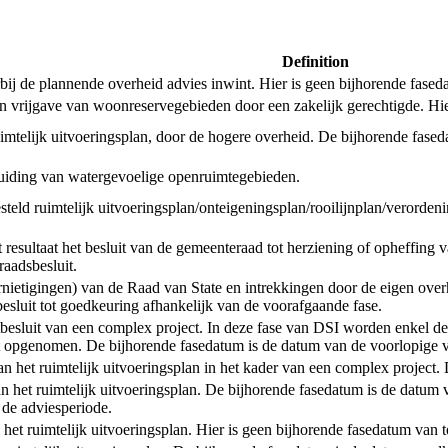
Definition
de plannende overheid advies inwint. Hier is geen bijhorende faseda
een vrijgave van woonreservegebieden door een zakelijk gerechtigde. Hi
uimtelijk uitvoeringsplan, door de hogere overheid. De bijhorende fased
anduiding van watergevoelige openruimtegebieden.
tgesteld ruimtelijk uitvoeringsplan/onteigeningsplan/rooilijnplan/verord
esultaat het besluit van de gemeenteraad tot herziening of opheffing v
aadsbesluit.
ernietigingen) van de Raad van State en intrekkingen door de eigen ove
 besluit tot goedkeuring afhankelijk van de voorafgaande fase.
ctbesluit van een complex project. In deze fase van DSI worden enkel de
 opgenomen. De bijhorende fasedatum is de datum van de voorlopige va
t van het ruimtelijk uitvoeringsplan in het kader van een complex projec
an het ruimtelijk uitvoeringsplan. De bijhorende fasedatum is de datum 
 de adviesperiode.
n het ruimtelijk uitvoeringsplan. Hier is geen bijhorende fasedatum van 