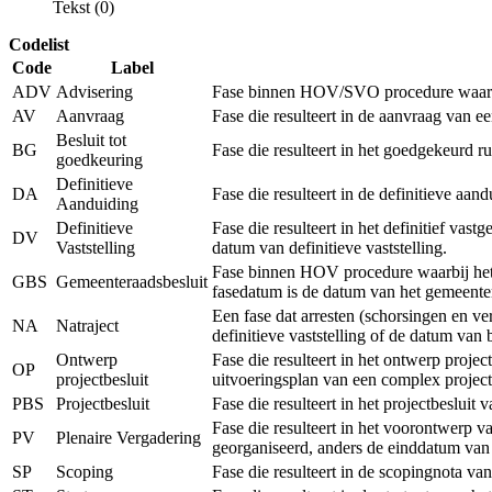
Tekst (0)
Codelist
Code
Label
ADV
Advisering
Fase binnen HOV/SVO procedure waarbij 
AV
Aanvraag
Fase die resulteert in de aanvraag van 
Besluit tot
BG
Fase die resulteert in het goedgekeurd r
goedkeuring
Definitieve
DA
Fase die resulteert in de definitieve a
Aanduiding
Definitieve
Fase die resulteert in het definitief vas
DV
Vaststelling
datum van definitieve vaststelling.
Fase binnen HOV procedure waarbij het r
GBS
Gemeenteraadsbesluit
fasedatum is de datum van het gemeenter
Een fase dat arresten (schorsingen en v
NA
Natraject
definitieve vaststelling of de datum van
Ontwerp
Fase die resulteert in het ontwerp proje
OP
projectbesluit
uitvoeringsplan van een complex project
PBS
Projectbesluit
Fase die resulteert in het projectbeslui
Fase die resulteert in het voorontwerp v
PV
Plenaire Vergadering
georganiseerd, anders de einddatum van
SP
Scoping
Fase die resulteert in de scopingnota va