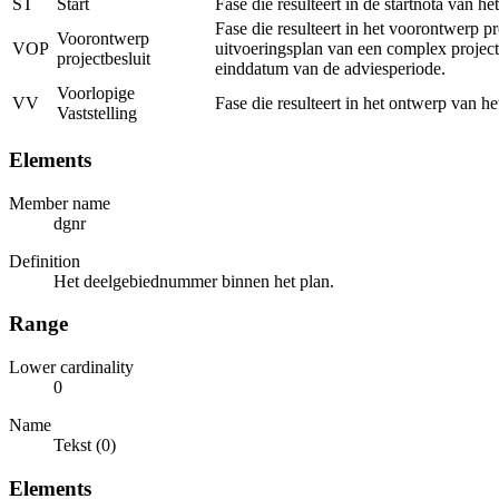
ST
Start
Fase die resulteert in de startnota van h
Fase die resulteert in het voorontwerp p
Voorontwerp
VOP
uitvoeringsplan van een complex project
projectbesluit
einddatum van de adviesperiode.
Voorlopige
VV
Fase die resulteert in het ontwerp van h
Vaststelling
Elements
Member name
dgnr
Definition
Het deelgebiednummer binnen het plan.
Range
Lower cardinality
0
Name
Tekst (0)
Elements