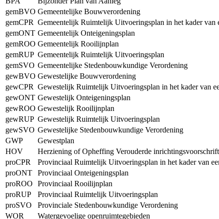
BPA
Bijzonder Plan van Aanleg
gemBVO
Gemeentelijke Bouwverordening
gemCPR
Gemeentelijk Ruimtelijk Uitvoeringsplan in het kader van
gemONT
Gemeentelijk Onteigeningsplan
gemROO
Gemeentelijk Rooilijnplan
gemRUP
Gemeentelijk Ruimtelijk Uitvoeringsplan
gemSVO
Gemeentelijke Stedenbouwkundige Verordening
gewBVO
Gewestelijke Bouwverordening
gewCPR
Gewestelijk Ruimtelijk Uitvoeringsplan in het kader van 
gewONT
Gewestelijk Onteigeningsplan
gewROO
Gewestelijk Rooilijnplan
gewRUP
Gewestelijk Ruimtelijk Uitvoeringsplan
gewSVO
Gewestelijke Stedenbouwkundige Verordening
GWP
Gewestplan
HOV
Herziening of Opheffing Verouderde inrichtingsvoorschrif
proCPR
Provinciaal Ruimtelijk Uitvoeringsplan in het kader van e
proONT
Provinciaal Onteigeningsplan
proROO
Provinciaal Rooilijnplan
proRUP
Provinciaal Ruimtelijk Uitvoeringsplan
proSVO
Provinciale Stedenbouwkundige Verordening
WOR
Watergevoelige openruimtegebieden