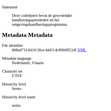
Statement
Deze codelijsten bevat de gewestelijke
handhavingsprioriteiten uit het
omgevingshandhavingsprogramma.
Metadata Metadata
File identifier
868ad71f-6410-56ce-bb63-4c80b0ff21df
XML
Metadata language
Nederlands; Vlaams
Character set
UTF8
Hierarchy level
Series
Hierarchy level name
series