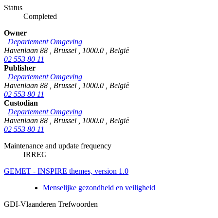
Status
Completed
Owner
Departement Omgeving
Havenlaan 88
,
Brussel
,
1000.0
,
België
02 553 80 11
Publisher
Departement Omgeving
Havenlaan 88
,
Brussel
,
1000.0
,
België
02 553 80 11
Custodian
Departement Omgeving
Havenlaan 88
,
Brussel
,
1000.0
,
België
02 553 80 11
Maintenance and update frequency
IRREG
GEMET - INSPIRE themes, version 1.0
Menselijke gezondheid en veiligheid
GDI-Vlaanderen Trefwoorden