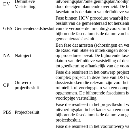
Definitieve
uitvoeringsplan/onteigeningsplan/rooilij
DV
Vaststelling
door de eigen plannende overheid. De b
fasedatum is de datum van definitieve vas
Fase binnen HOV procedure waarbij het 
besluit van de gemeenteraad tot herzieni
GBS
Gemeenteraadsbesluit
van de verouderde inrichtingsvoorschrift
bijhorende fasedatum is de datum van he
gemeenteraadsbesluit.
Een fase dat arresten (schorsingen en ve
de Raad van State en intrekkingen door 
NA
Natraject
op procedures bevat. De bijhorende fase
datum van definitieve vaststelling of de
tot goedkeuring afhankelijk van de voor
Fase die resulteert in het ontwerp projec
complex project. In deze fase van DSI 
Ontwerp
dossierstukken die relevant zijn voor he
OP
projectbesluit
ruimtelijk uitvoeringsplan van een comp
opgenomen. De bijhorende fasedatum is
voorlopige vaststelling.
Fase die resulteert in het projectbesluit v
uitvoeringsplan in het kader van een co
PBS
Projectbesluit
bijhorende fasedatum is de datum van g
projectbesluit.
Fase die resulteert in het voorontwerp va