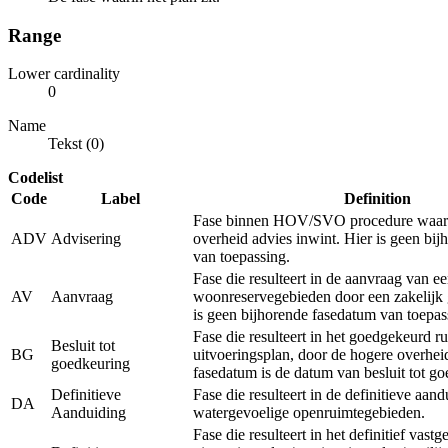
Range
Lower cardinality
0
Name
Tekst (0)
Codelist
Code
Label
Definition
Fase binnen HOV/SVO procedure waarb
ADV
Advisering
overheid advies inwint. Hier is geen bi
van toepassing.
Fase die resulteert in de aanvraag van e
AV
Aanvraag
woonreservegebieden door een zakelijk 
is geen bijhorende fasedatum van toepas
Fase die resulteert in het goedgekeurd ru
Besluit tot
BG
uitvoeringsplan, door de hogere overhei
goedkeuring
fasedatum is de datum van besluit tot g
Definitieve
Fase die resulteert in de definitieve aan
DA
Aanduiding
watergevoelige openruimtegebieden.
Fase die resulteert in het definitief vastg