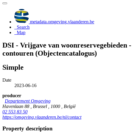
metadata.omgeving.vlaanderen.be
Search
Map
DSI - Vrijgave van woonreservegebieden -
contouren (Objectencatalogus)
Simple
Date
2023-06-16
producer
Departement Omgeving
Havenlaan 88 , Brussel , 1000 , België
02 553 83 50
https://omgeving.vlaanderen.be/nl/contact
Property description