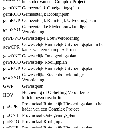
het kader van een Complex Project
gemONT
Gemeentelijk Onteigeningsplan
gemROO
Gemeentelijk Rooilijnplan
gemRUP
Gemeentelijk Ruimtelijk Uitvoeringsplan
Gemeentelijke Stedenbouwkundige
gemSVO
Verordening
gewBVO
Gewestelijke Bouwverordening
Gewestelijk Ruimtelijk Uitvoeringsplan in het
gewCPR
kader van een Complex Project
gewONT
Gewestelijk Onteigeningsplan
gewROO
Gewestelijk Rooilijnplan
gewRUP
Gewestelijk Ruimtelijk Uitvoeringsplan
Gewestelijke Stedenbouwkundige
gewSVO
Verordening
GWP
Gewestplan
Herziening of Opheffing Verouderde
HOV
inrichtingsvoorschriften
Provinciaal Ruimtelijk Uitvoeringsplan in het
proCPR
kader van een Complex Project
proONT
Provinciaal Onteigeningsplan
proROO
Provinciaal Rooilijnplan
proRUP
Provinciaal Ruimtelijk Uitvoeringsplan