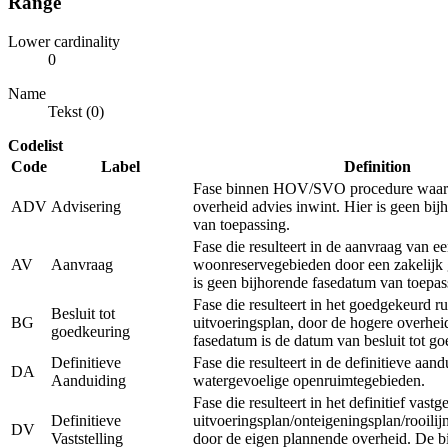
Range
Lower cardinality
0
Name
Tekst (0)
Codelist
Code
Label
Definition
Fase binnen HOV/SVO procedure waarb
ADV
Advisering
overheid advies inwint. Hier is geen bi
van toepassing.
Fase die resulteert in de aanvraag van e
AV
Aanvraag
woonreservegebieden door een zakelijk 
is geen bijhorende fasedatum van toepas
Fase die resulteert in het goedgekeurd ru
Besluit tot
BG
uitvoeringsplan, door de hogere overhei
goedkeuring
fasedatum is de datum van besluit tot g
Definitieve
Fase die resulteert in de definitieve aan
DA
Aanduiding
watergevoelige openruimtegebieden.
Fase die resulteert in het definitief vastg
Definitieve
uitvoeringsplan/onteigeningsplan/rooilij
DV
Vaststelling
door de eigen plannende overheid. De b