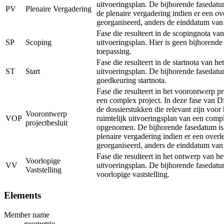
uitvoeringsplan. De bijhorende fasedatu
PV
Plenaire Vergadering
de plenaire vergadering indien er een ov
georganiseerd, anders de einddatum van
Fase die resulteert in de scopingnota van
SP
Scoping
uitvoeringsplan. Hier is geen bijhorend
toepassing.
Fase die resulteert in de startnota van het
ST
Start
uitvoeringsplan. De bijhorende fasedatu
goedkeuring startnota.
Fase die resulteert in het voorontwerp pr
een complex project. In deze fase van 
de dossierstukken die relevant zijn voor
Voorontwerp
VOP
ruimtelijk uitvoeringsplan van een comp
projectbesluit
opgenomen. De bijhorende fasedatum is
plenaire vergadering indien er een overl
georganiseerd, anders de einddatum van
Fase die resulteert in het ontwerp van he
Voorlopige
VV
uitvoeringsplan. De bijhorende fasedatu
Vaststelling
voorlopige vaststelling.
Elements
Member name
geometrie