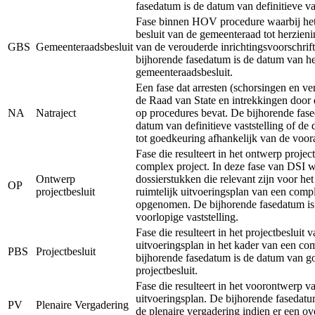
fasedatum is de datum van definitieve vas
Fase binnen HOV procedure waarbij het 
besluit van de gemeenteraad tot herzieni
GBS
Gemeenteraadsbesluit
van de verouderde inrichtingsvoorschrift
bijhorende fasedatum is de datum van he
gemeenteraadsbesluit.
Een fase dat arresten (schorsingen en ve
de Raad van State en intrekkingen door 
NA
Natraject
op procedures bevat. De bijhorende fase
datum van definitieve vaststelling of de
tot goedkeuring afhankelijk van de voor
Fase die resulteert in het ontwerp projec
complex project. In deze fase van DSI 
Ontwerp
dossierstukken die relevant zijn voor he
OP
projectbesluit
ruimtelijk uitvoeringsplan van een comp
opgenomen. De bijhorende fasedatum is
voorlopige vaststelling.
Fase die resulteert in het projectbesluit v
uitvoeringsplan in het kader van een co
PBS
Projectbesluit
bijhorende fasedatum is de datum van g
projectbesluit.
Fase die resulteert in het voorontwerp va
uitvoeringsplan. De bijhorende fasedatu
PV
Plenaire Vergadering
de plenaire vergadering indien er een ov