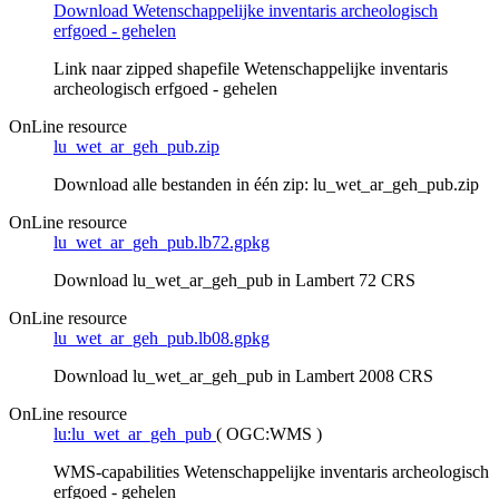
Download Wetenschappelijke inventaris archeologisch
erfgoed - gehelen
Link naar zipped shapefile Wetenschappelijke inventaris
archeologisch erfgoed - gehelen
OnLine resource
lu_wet_ar_geh_pub.zip
Download alle bestanden in één zip: lu_wet_ar_geh_pub.zip
OnLine resource
lu_wet_ar_geh_pub.lb72.gpkg
Download lu_wet_ar_geh_pub in Lambert 72 CRS
OnLine resource
lu_wet_ar_geh_pub.lb08.gpkg
Download lu_wet_ar_geh_pub in Lambert 2008 CRS
OnLine resource
lu:lu_wet_ar_geh_pub
(
OGC:WMS
)
WMS-capabilities Wetenschappelijke inventaris archeologisch
erfgoed - gehelen