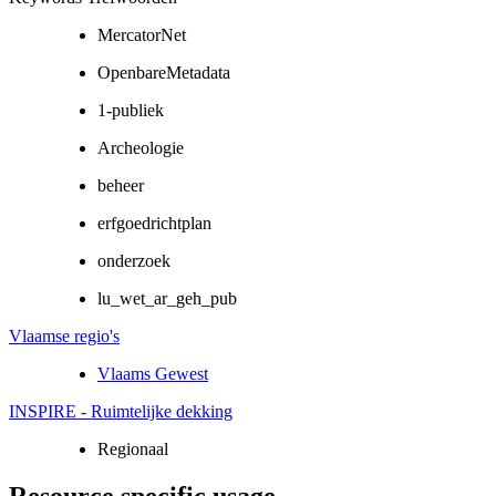
MercatorNet
OpenbareMetadata
1-publiek
Archeologie
beheer
erfgoedrichtplan
onderzoek
lu_wet_ar_geh_pub
Vlaamse regio's
Vlaams Gewest
INSPIRE - Ruimtelijke dekking
Regionaal
Resource specific usage