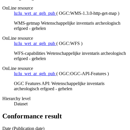
OnLine resource
lu:lu_wet_ar_geh_pub
(
OGC:WMS-1.3.0-http-get-map
)
WMS-getmap Wetenschappelijke inventaris archeologisch
erfgoed - gehelen
OnLine resource
lu:lu_wet_ar_geh_pub
(
OGC:WFS
)
WFS-capabilities Wetenschappelijke inventaris archeologisch
erfgoed - gehelen
OnLine resource
lu:lu_wet_ar_geh_pub
(
OGC:OGC-API-Features
)
OGC Features API: Wetenschappelijke inventaris
archeologisch erfgoed - gehelen
Hierarchy level
Dataset
Conformance result
Date (Publication date)