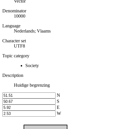
Vector
Denominator
10000
Language
Nederlands; Vlaams
Character set
UTF8
Topic category
Society
Description
Huidige begrenzing
N
S
E
W