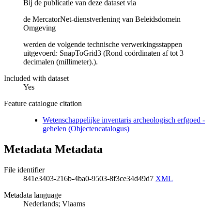
Bij de publicatie van deze dataset via
de MercatorNet-dienstverlening van Beleidsdomein
Omgeving
werden de volgende technische verwerkingsstappen
uitgevoerd: SnapToGrid3 (Rond coördinaten af tot 3
decimalen (millimeter).).
Included with dataset
Yes
Feature catalogue citation
Wetenschappelijke inventaris archeologisch erfgoed -
gehelen (Objectencatalogus)
Metadata Metadata
File identifier
841e3403-216b-4ba0-9503-8f3ce34d49d7
XML
Metadata language
Nederlands; Vlaams