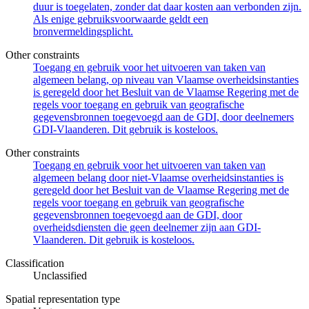
duur is toegelaten, zonder dat daar kosten aan verbonden zijn.
Als enige gebruiksvoorwaarde geldt een
bronvermeldingsplicht.
Other constraints
Toegang en gebruik voor het uitvoeren van taken van
algemeen belang, op niveau van Vlaamse overheidsinstanties
is geregeld door het Besluit van de Vlaamse Regering met de
regels voor toegang en gebruik van geografische
gegevensbronnen toegevoegd aan de GDI, door deelnemers
GDI-Vlaanderen. Dit gebruik is kosteloos.
Other constraints
Toegang en gebruik voor het uitvoeren van taken van
algemeen belang door niet-Vlaamse overheidsinstanties is
geregeld door het Besluit van de Vlaamse Regering met de
regels voor toegang en gebruik van geografische
gegevensbronnen toegevoegd aan de GDI, door
overheidsdiensten die geen deelnemer zijn aan GDI-
Vlaanderen. Dit gebruik is kosteloos.
Classification
Unclassified
Spatial representation type