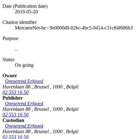
Date (Publication date)
2019-05-20
Citation identifier
MercatorNet-be
/
9e0000d0-02bc-4bc5-9414-c31c84f686b3
Purpose
..
Status
On going
Owner
Onroerend Erfgoed
Havenlaan 88
,
Brussel
,
1000
,
België
02 553 16 50
Publisher
Onroerend Erfgoed
Havenlaan 88
,
Brussel
,
1000
,
België
02 553 16 50
Custodian
Onroerend Erfgoed
Havenlaan 88
,
Brussel
,
1000
,
België
02 553 16 50