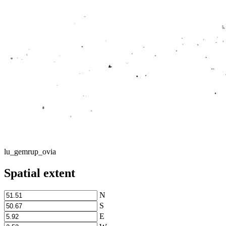
lu_gemrup_ovia
Spatial extent
N
S
E