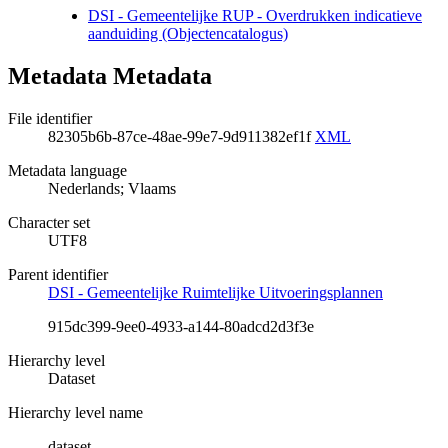
DSI - Gemeentelijke RUP - Overdrukken indicatieve
aanduiding (Objectencatalogus)
Metadata Metadata
File identifier
82305b6b-87ce-48ae-99e7-9d911382ef1f
XML
Metadata language
Nederlands; Vlaams
Character set
UTF8
Parent identifier
DSI - Gemeentelijke Ruimtelijke Uitvoeringsplannen
915dc399-9ee0-4933-a144-80adcd2d3f3e
Hierarchy level
Dataset
Hierarchy level name
dataset