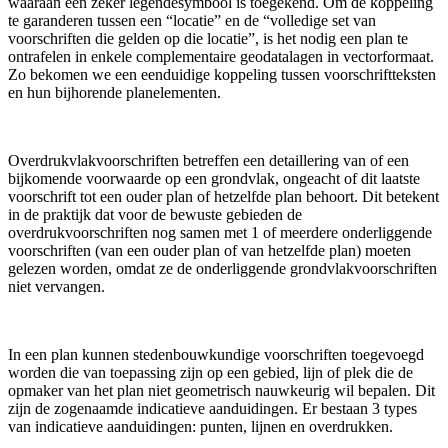
waaraan een zeker legendesymbool is toegekend. Om de koppeling
te garanderen tussen een “locatie” en de “volledige set van
voorschriften die gelden op die locatie”, is het nodig een plan te
ontrafelen in enkele complementaire geodatalagen in vectorformaat.
Zo bekomen we een eenduidige koppeling tussen voorschriftteksten
en hun bijhorende planelementen.
Overdrukvlakvoorschriften betreffen een detaillering van of een
bijkomende voorwaarde op een grondvlak, ongeacht of dit laatste
voorschrift tot een ouder plan of hetzelfde plan behoort. Dit betekent
in de praktijk dat voor de bewuste gebieden de
overdrukvoorschriften nog samen met 1 of meerdere onderliggende
voorschriften (van een ouder plan of van hetzelfde plan) moeten
gelezen worden, omdat ze de onderliggende grondvlakvoorschriften
niet vervangen.
In een plan kunnen stedenbouwkundige voorschriften toegevoegd
worden die van toepassing zijn op een gebied, lijn of plek die de
opmaker van het plan niet geometrisch nauwkeurig wil bepalen. Dit
zijn de zogenaamde indicatieve aanduidingen. Er bestaan 3 types
van indicatieve aanduidingen: punten, lijnen en overdrukken.