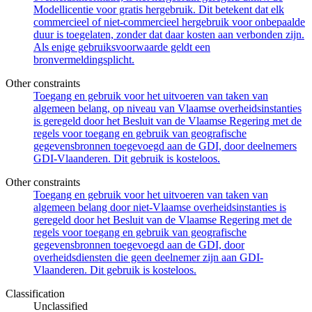
Modellicentie voor gratis hergebruik. Dit betekent dat elk
commercieel of niet-commercieel hergebruik voor onbepaalde
duur is toegelaten, zonder dat daar kosten aan verbonden zijn.
Als enige gebruiksvoorwaarde geldt een
bronvermeldingsplicht.
Other constraints
Toegang en gebruik voor het uitvoeren van taken van
algemeen belang, op niveau van Vlaamse overheidsinstanties
is geregeld door het Besluit van de Vlaamse Regering met de
regels voor toegang en gebruik van geografische
gegevensbronnen toegevoegd aan de GDI, door deelnemers
GDI-Vlaanderen. Dit gebruik is kosteloos.
Other constraints
Toegang en gebruik voor het uitvoeren van taken van
algemeen belang door niet-Vlaamse overheidsinstanties is
geregeld door het Besluit van de Vlaamse Regering met de
regels voor toegang en gebruik van geografische
gegevensbronnen toegevoegd aan de GDI, door
overheidsdiensten die geen deelnemer zijn aan GDI-
Vlaanderen. Dit gebruik is kosteloos.
Classification
Unclassified