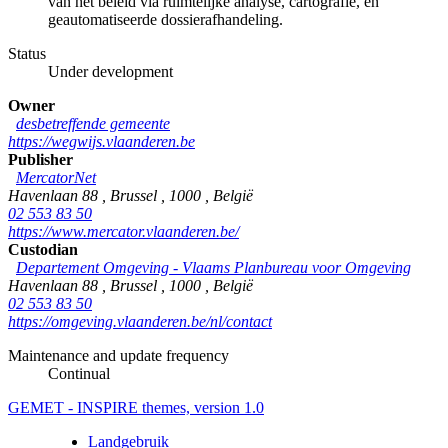
van het beleid via ruimtelijke analyse, cartografie, en
geautomatiseerde dossierafhandeling.
Status
Under development
Owner
desbetreffende gemeente
https://wegwijs.vlaanderen.be
Publisher
MercatorNet
Havenlaan 88
,
Brussel
,
1000
,
België
02 553 83 50
https://www.mercator.vlaanderen.be/
Custodian
Departement Omgeving - Vlaams Planbureau voor Omgeving
Havenlaan 88
,
Brussel
,
1000
,
België
02 553 83 50
https://omgeving.vlaanderen.be/nl/contact
Maintenance and update frequency
Continual
GEMET - INSPIRE themes, version 1.0
Landgebruik