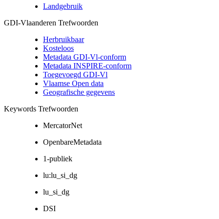
Landgebruik
GDI-Vlaanderen Trefwoorden
Herbruikbaar
Kosteloos
Metadata GDI-Vl-conform
Metadata INSPIRE-conform
Toegevoegd GDI-Vl
Vlaamse Open data
Geografische gegevens
Keywords Trefwoorden
MercatorNet
OpenbareMetadata
1-publiek
lu:lu_si_dg
lu_si_dg
DSI