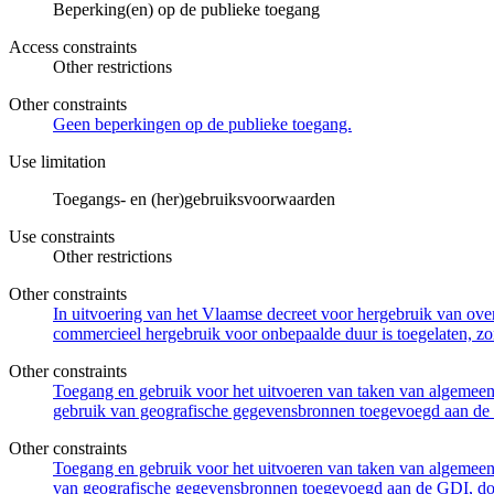
Beperking(en) op de publieke toegang
Access constraints
Other restrictions
Other constraints
Geen beperkingen op de publieke toegang.
Use limitation
Toegangs- en (her)gebruiksvoorwaarden
Use constraints
Other restrictions
Other constraints
In uitvoering van het Vlaamse decreet voor hergebruik van overh
commercieel hergebruik voor onbepaalde duur is toegelaten, zo
Other constraints
Toegang en gebruik voor het uitvoeren van taken van algemeen 
gebruik van geografische gegevensbronnen toegevoegd aan de 
Other constraints
Toegang en gebruik voor het uitvoeren van taken van algemeen 
van geografische gegevensbronnen toegevoegd aan de GDI, door