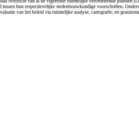
gitaal overzicht van al de vigerende ruimtelijke verordenende plannen
tussen hun respectievelijke stedenbouwkundige voorschriften. Onderste
valuatie van het beleid via ruimtelijke analyse, cartografie, en geautom