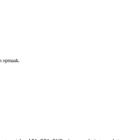
 in opmaak.
.