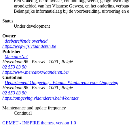
Een volledig, betrouwbaar, continu bijgewerkt, geografisch di
grondgebied van het Vlaamse Gewest, en het onderling verband 
Belangrijke informatielaag bij de voorbereiding, uitvoering en e
Status
Under development
Owner
desbetreffende overheid
https://wegwijs.vlaanderen.be
Publisher
MercatorNet
Havenlaan 88
,
Brussel
,
1000
,
België
02 553 83 50
https://www.mercator.vlaanderen.be/
Custodian
Departement Omgeving - Vlaams Planbureau voor Omgeving
Havenlaan 88
,
Brussel
,
1000
,
België
02 553 83 50
https://omgeving.vlaanderen.be/nl/contact
Maintenance and update frequency
Continual
GEMET - INSPIRE themes, version 1.0