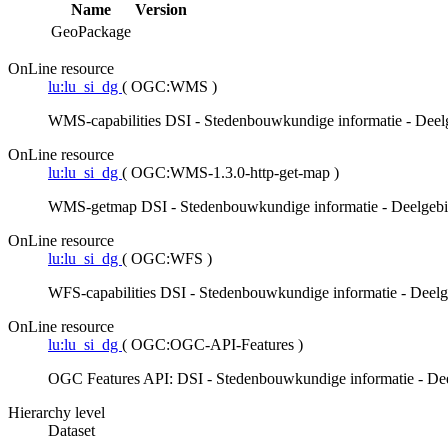
Name
Version
GeoPackage
OnLine resource
lu:lu_si_dg
(
OGC:WMS
)
WMS-capabilities DSI - Stedenbouwkundige informatie - Deelg
OnLine resource
lu:lu_si_dg
(
OGC:WMS-1.3.0-http-get-map
)
WMS-getmap DSI - Stedenbouwkundige informatie - Deelgebie
OnLine resource
lu:lu_si_dg
(
OGC:WFS
)
WFS-capabilities DSI - Stedenbouwkundige informatie - Deelg
OnLine resource
lu:lu_si_dg
(
OGC:OGC-API-Features
)
OGC Features API: DSI - Stedenbouwkundige informatie - Dee
Hierarchy level
Dataset