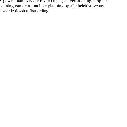
 (i.e. gewestplan, APA, BPA, RUP,…) en verordeningen op het
uning van de ruimtelijke planning op alle beleidsniveaus.
atiseerde dossierafhandeling.