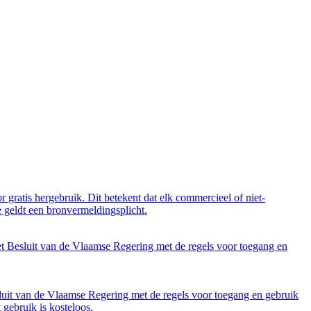
 gratis hergebruik. Dit betekent dat elk commercieel of niet-
 geldt een bronvermeldingsplicht.
et Besluit van de Vlaamse Regering met de regels voor toegang en
luit van de Vlaamse Regering met de regels voor toegang en gebruik
gebruik is kosteloos.