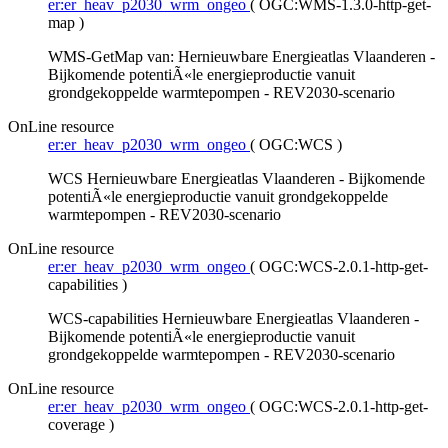
er:er_heav_p2030_wrm_ongeo
(
OGC:WMS-1.3.0-http-get-
map
)
WMS-GetMap van: Hernieuwbare Energieatlas Vlaanderen -
Bijkomende potentiÃ«le energieproductie vanuit
grondgekoppelde warmtepompen - REV2030-scenario
OnLine resource
er:er_heav_p2030_wrm_ongeo
(
OGC:WCS
)
WCS Hernieuwbare Energieatlas Vlaanderen - Bijkomende
potentiÃ«le energieproductie vanuit grondgekoppelde
warmtepompen - REV2030-scenario
OnLine resource
er:er_heav_p2030_wrm_ongeo
(
OGC:WCS-2.0.1-http-get-
capabilities
)
WCS-capabilities Hernieuwbare Energieatlas Vlaanderen -
Bijkomende potentiÃ«le energieproductie vanuit
grondgekoppelde warmtepompen - REV2030-scenario
OnLine resource
er:er_heav_p2030_wrm_ongeo
(
OGC:WCS-2.0.1-http-get-
coverage
)