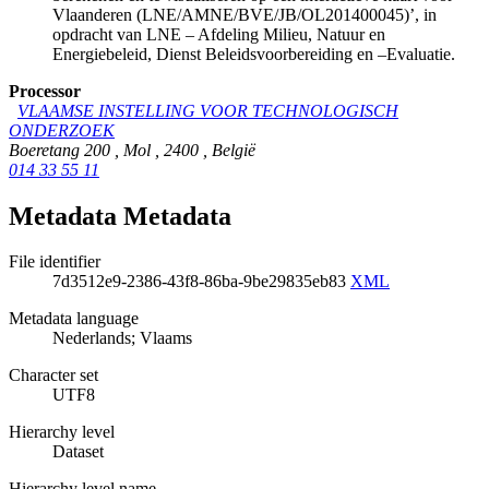
Vlaanderen (LNE/AMNE/BVE/JB/OL201400045)’, in
opdracht van LNE – Afdeling Milieu, Natuur en
Energiebeleid, Dienst Beleidsvoorbereiding en –Evaluatie.
Processor
VLAAMSE INSTELLING VOOR TECHNOLOGISCH
ONDERZOEK
Boeretang 200
,
Mol
,
2400
,
België
014 33 55 11
Metadata Metadata
File identifier
7d3512e9-2386-43f8-86ba-9be29835eb83
XML
Metadata language
Nederlands; Vlaams
Character set
UTF8
Hierarchy level
Dataset
Hierarchy level name