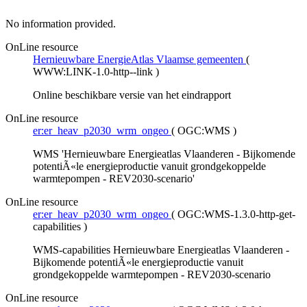
No information provided.
OnLine resource
Hernieuwbare EnergieAtlas Vlaamse gemeenten
(
WWW:LINK-1.0-http--link
)
Online beschikbare versie van het eindrapport
OnLine resource
er:er_heav_p2030_wrm_ongeo
(
OGC:WMS
)
WMS 'Hernieuwbare Energieatlas Vlaanderen - Bijkomende
potentiÃ«le energieproductie vanuit grondgekoppelde
warmtepompen - REV2030-scenario'
OnLine resource
er:er_heav_p2030_wrm_ongeo
(
OGC:WMS-1.3.0-http-get-
capabilities
)
WMS-capabilities Hernieuwbare Energieatlas Vlaanderen -
Bijkomende potentiÃ«le energieproductie vanuit
grondgekoppelde warmtepompen - REV2030-scenario
OnLine resource