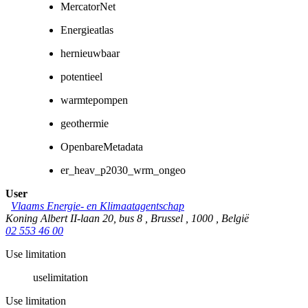
MercatorNet
Energieatlas
hernieuwbaar
potentieel
warmtepompen
geothermie
OpenbareMetadata
er_heav_p2030_wrm_ongeo
User
Vlaams Energie- en Klimaatagentschap
Koning Albert II-laan 20, bus 8
,
Brussel
,
1000
,
België
02 553 46 00
Use limitation
uselimitation
Use limitation