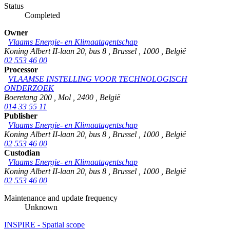
Status
Completed
Owner
Vlaams Energie- en Klimaatagentschap
Koning Albert II-laan 20, bus 8
,
Brussel
,
1000
,
België
02 553 46 00
Processor
VLAAMSE INSTELLING VOOR TECHNOLOGISCH
ONDERZOEK
Boeretang 200
,
Mol
,
2400
,
België
014 33 55 11
Publisher
Vlaams Energie- en Klimaatagentschap
Koning Albert II-laan 20, bus 8
,
Brussel
,
1000
,
België
02 553 46 00
Custodian
Vlaams Energie- en Klimaatagentschap
Koning Albert II-laan 20, bus 8
,
Brussel
,
1000
,
België
02 553 46 00
Maintenance and update frequency
Unknown
INSPIRE - Spatial scope