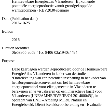
Hernieuwbare Energieatlas Vlaanderen - Bijkomende
potentiële energieproductie vanuit grondgekoppelde
warmtepompen - REV2030-scenario
Date (Publication date)
2016-10-25
Edition
2016
Citation identifier
0fe58955-a059-41cc-8406-02a1940a4494
Purpose
Deze kaartlagen werden geproduceerd door de Hernieuwbare
EnergieAtlas Vlaanderen in kader van de studie
‘Ontwikkeling van een potentieelinschatting in het kader van
het Burgemeestersconvenant om het hernieuwbare
energiepotentieel voor elke gemeente in Vlaanderen te
berekenen en te visualiseren op een interactieve kaart voor
Vlaanderen (LNE/AMNE/BVE/JB/OL201400045)’, in
opdracht van LNE – Afdeling Milieu, Natuur en
Energiebeleid, Dienst Beleidsvoorbereiding en –Evaluatie.