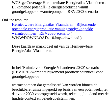
WCS-getCoverage Hernieuwbare Energieatlas Vlaanderen -
Bijkomende potentiÃ«le energieproductie vanuit
grondgekoppelde warmtepompen - REV2030-scenario
OnLine resource
Hernieuwbare Energieatlas Vlaanderen - Bijkomende
potentiële energieproductie vanuit grondgekoppelde
warmtepompen - REV2030-scenario
(
WWW:DOWNLOAD-1.0-http--download
)
Deze kaartlaag maakt deel uit van de Hernieuwbare
EnergieAtlas Vlaanderen.
In het ‘Ruimte voor Energie Vlaanderen 2030’-scenario
(REV2030) wordt het bijkomend productiepotentieel voor
grondgekoppelde
warmtepompen dat gerealiseerd kan worden binnen de
beschikbare ruimte ingeperkt op basis van een potentieelcijfer
dat voor 2030 vooropgesteld wordt, rekening houdend met de
huidige context en beleidsdoelstellingen.