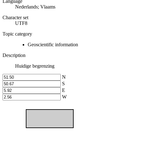
Language
Nederlands; Vlaams
Character set
UTF8
Topic category
Geoscientific information
Description
Huidige begrenzing
N
S
E
W