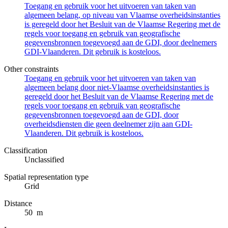
Toegang en gebruik voor het uitvoeren van taken van
algemeen belang, op niveau van Vlaamse overheidsinstanties
is geregeld door het Besluit van de Vlaamse Regering met de
regels voor toegang en gebruik van geografische
gegevensbronnen toegevoegd aan de GDI, door deelnemers
GDI-Vlaanderen. Dit gebruik is kosteloos.
Other constraints
Toegang en gebruik voor het uitvoeren van taken van
algemeen belang door niet-Vlaamse overheidsinstanties is
geregeld door het Besluit van de Vlaamse Regering met de
regels voor toegang en gebruik van geografische
gegevensbronnen toegevoegd aan de GDI, door
overheidsdiensten die geen deelnemer zijn aan GDI-
Vlaanderen. Dit gebruik is kosteloos.
Classification
Unclassified
Spatial representation type
Grid
Distance
50 m