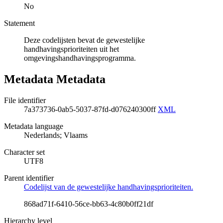
No
Statement
Deze codelijsten bevat de gewestelijke
handhavingsprioriteiten uit het
omgevingshandhavingsprogramma.
Metadata Metadata
File identifier
7a373736-0ab5-5037-87fd-d076240300ff
XML
Metadata language
Nederlands; Vlaams
Character set
UTF8
Parent identifier
Codelijst van de gewestelijke handhavingsprioriteiten.
868ad71f-6410-56ce-bb63-4c80b0ff21df
Hierarchy level