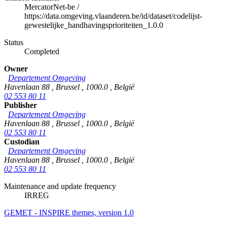
MercatorNet-be
/
https://data.omgeving.vlaanderen.be/id/dataset/codelijst-
gewestelijke_handhavingsprioriteiten_1.0.0
Status
Completed
Owner
Departement Omgeving
Havenlaan 88
,
Brussel
,
1000.0
,
België
02 553 80 11
Publisher
Departement Omgeving
Havenlaan 88
,
Brussel
,
1000.0
,
België
02 553 80 11
Custodian
Departement Omgeving
Havenlaan 88
,
Brussel
,
1000.0
,
België
02 553 80 11
Maintenance and update frequency
IRREG
GEMET - INSPIRE themes, version 1.0