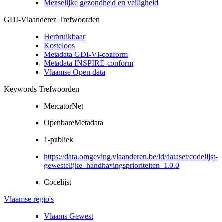
Menselijke gezondheid en veiligheid
GDI-Vlaanderen Trefwoorden
Herbruikbaar
Kosteloos
Metadata GDI-Vl-conform
Metadata INSPIRE-conform
Vlaamse Open data
Keywords Trefwoorden
MercatorNet
OpenbareMetadata
1-publiek
https://data.omgeving.vlaanderen.be/id/dataset/codelijst-
gewestelijke_handhavingsprioriteiten_1.0.0
Codelijst
Vlaamse regio's
Vlaams Gewest