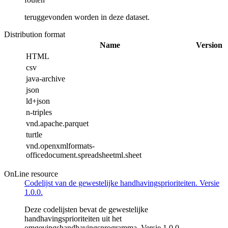
teruggevonden worden in deze dataset.
Distribution format
Name
Version
HTML
csv
java-archive
json
ld+json
n-triples
vnd.apache.parquet
turtle
vnd.openxmlformats-
officedocument.spreadsheetml.sheet
OnLine resource
Codelijst van de gewestelijke handhavingsprioriteiten. Versie
1.0.0.
Deze codelijsten bevat de gewestelijke
handhavingsprioriteiten uit het
omgevingshandhavingsprogramma. Versie 1.0.0.