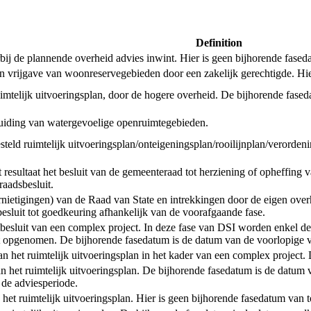
Definition
de plannende overheid advies inwint. Hier is geen bijhorende faseda
een vrijgave van woonreservegebieden door een zakelijk gerechtigde. Hi
uimtelijk uitvoeringsplan, door de hogere overheid. De bijhorende fased
anduiding van watergevoelige openruimtegebieden.
tgesteld ruimtelijk uitvoeringsplan/onteigeningsplan/rooilijnplan/verord
esultaat het besluit van de gemeenteraad tot herziening of opheffing v
aadsbesluit.
ernietigingen) van de Raad van State en intrekkingen door de eigen ove
 besluit tot goedkeuring afhankelijk van de voorafgaande fase.
ctbesluit van een complex project. In deze fase van DSI worden enkel de
 opgenomen. De bijhorende fasedatum is de datum van de voorlopige va
t van het ruimtelijk uitvoeringsplan in het kader van een complex projec
an het ruimtelijk uitvoeringsplan. De bijhorende fasedatum is de datum 
 de adviesperiode.
n het ruimtelijk uitvoeringsplan. Hier is geen bijhorende fasedatum van 