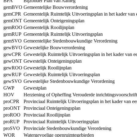
BPA
Bijzonder Plan van Aanleg
gemBVO
Gemeentelijke Bouwverordening
gemCPR
Gemeentelijk Ruimtelijk Uitvoeringsplan in het kader van
gemONT
Gemeentelijk Onteigeningsplan
gemROO
Gemeentelijk Rooilijnplan
gemRUP
Gemeentelijk Ruimtelijk Uitvoeringsplan
gemSVO
Gemeentelijke Stedenbouwkundige Verordening
gewBVO
Gewestelijke Bouwverordening
gewCPR
Gewestelijk Ruimtelijk Uitvoeringsplan in het kader van 
gewONT
Gewestelijk Onteigeningsplan
gewROO
Gewestelijk Rooilijnplan
gewRUP
Gewestelijk Ruimtelijk Uitvoeringsplan
gewSVO
Gewestelijke Stedenbouwkundige Verordening
GWP
Gewestplan
HOV
Herziening of Opheffing Verouderde inrichtingsvoorschrif
proCPR
Provinciaal Ruimtelijk Uitvoeringsplan in het kader van e
proONT
Provinciaal Onteigeningsplan
proROO
Provinciaal Rooilijnplan
proRUP
Provinciaal Ruimtelijk Uitvoeringsplan
proSVO
Provinciale Stedenbouwkundige Verordening
WOR
Watergevoelige openruimtegebieden