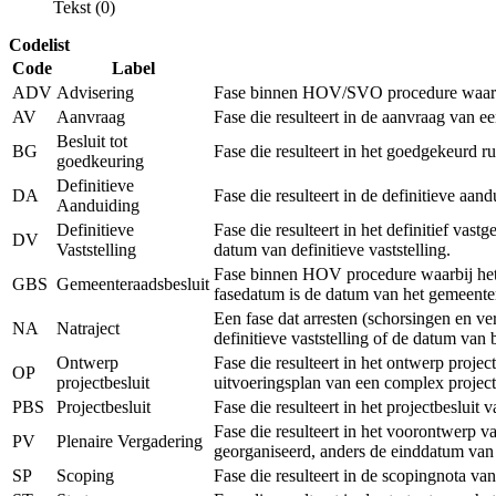
Tekst (0)
Codelist
Code
Label
ADV
Advisering
Fase binnen HOV/SVO procedure waarbij 
AV
Aanvraag
Fase die resulteert in de aanvraag van 
Besluit tot
BG
Fase die resulteert in het goedgekeurd r
goedkeuring
Definitieve
DA
Fase die resulteert in de definitieve a
Aanduiding
Definitieve
Fase die resulteert in het definitief vas
DV
Vaststelling
datum van definitieve vaststelling.
Fase binnen HOV procedure waarbij het r
GBS
Gemeenteraadsbesluit
fasedatum is de datum van het gemeenter
Een fase dat arresten (schorsingen en v
NA
Natraject
definitieve vaststelling of de datum van
Ontwerp
Fase die resulteert in het ontwerp proje
OP
projectbesluit
uitvoeringsplan van een complex project
PBS
Projectbesluit
Fase die resulteert in het projectbeslui
Fase die resulteert in het voorontwerp v
PV
Plenaire Vergadering
georganiseerd, anders de einddatum van
SP
Scoping
Fase die resulteert in de scopingnota va