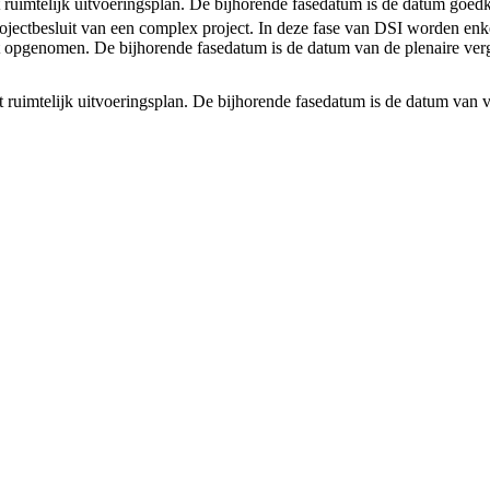
et ruimtelijk uitvoeringsplan. De bijhorende fasedatum is de datum goedk
rojectbesluit van een complex project. In deze fase van DSI worden enke
 opgenomen. De bijhorende fasedatum is de datum van de plenaire verg
et ruimtelijk uitvoeringsplan. De bijhorende fasedatum is de datum van v