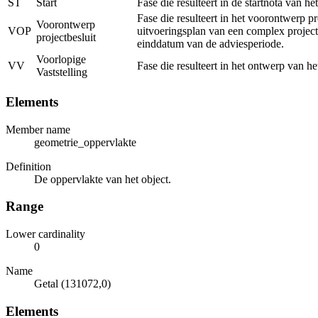
ST
Start
Fase die resulteert in de startnota van h
Fase die resulteert in het voorontwerp p
Voorontwerp
VOP
uitvoeringsplan van een complex project
projectbesluit
einddatum van de adviesperiode.
Voorlopige
VV
Fase die resulteert in het ontwerp van h
Vaststelling
Elements
Member name
geometrie_oppervlakte
Definition
De oppervlakte van het object.
Range
Lower cardinality
0
Name
Getal (131072,0)
Elements