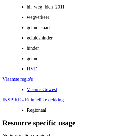
hh_weg_lden_2011
wegverkeer
geluidskaart
geluidshinder
hinder
geluid
HVD
Vlaamse regio's
Vlaams Gewest
INSPIRE - Ruimtelijke dekking
Regionaal
Resource specific usage
No information provided.