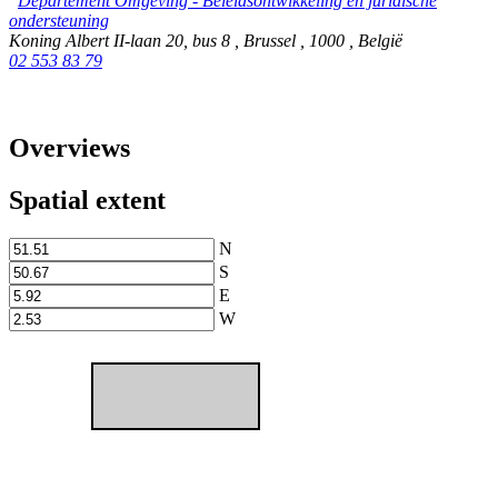
Departement Omgeving - Beleidsontwikkeling en juridische
ondersteuning
Koning Albert II-laan 20, bus 8
,
Brussel
,
1000
,
België
02 553 83 79
Overviews
Spatial extent
N
S
E
W