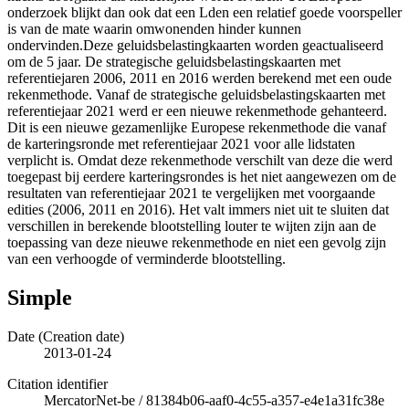
onderzoek blijkt dan ook dat een Lden een relatief goede voorspeller
is van de mate waarin omwonenden hinder kunnen
ondervinden.Deze geluidsbelastingkaarten worden geactualiseerd
om de 5 jaar. De strategische geluidsbelastingskaarten met
referentiejaren 2006, 2011 en 2016 werden berekend met een oude
rekenmethode. Vanaf de strategische geluidsbelastingskaarten met
referentiejaar 2021 werd er een nieuwe rekenmethode gehanteerd.
Dit is een nieuwe gezamenlijke Europese rekenmethode die vanaf
de karteringsronde met referentiejaar 2021 voor alle lidstaten
verplicht is. Omdat deze rekenmethode verschilt van deze die werd
toegepast bij eerdere karteringsrondes is het niet aangewezen om de
resultaten van referentiejaar 2021 te vergelijken met voorgaande
edities (2006, 2011 en 2016). Het valt immers niet uit te sluiten dat
verschillen in berekende blootstelling louter te wijten zijn aan de
toepassing van deze nieuwe rekenmethode en niet een gevolg zijn
van een verhoogde of verminderde blootstelling.
Simple
Date (Creation date)
2013-01-24
Citation identifier
MercatorNet-be
/
81384b06-aaf0-4c55-a357-e4e1a31fc38e