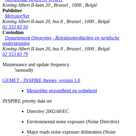
Koning Albert II-laan 20
,
Brussel
,
1000
,
België
Publisher
MercatorNet
Koning Albert II-laan 20, bus 8
,
Brussel
,
1000
,
België
02 553 83 50
Custodian
Departement Omgeving - Beleidsontwikkeling en juridische
ondersteuning
Koning Albert II-laan 20, bus 8
,
Brussel
,
1000
,
België
02 553 83 79
Maintenance and update frequency
5annually
GEMET - INSPIRE themes, version 1.0
Menselijke gezondheid en veiligheid
INSPIRE priority data set
Directive 2002/49/EC
Environmental noise exposure (Noise Directive)
Major roads noise exposure delineation (Noise