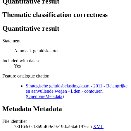
Quantitative result
Thematic classification correctness
Quantitative result
Statement
Aanmaak geluidskaarten
Included with dataset
Yes
Feature catalogue citation
Strategische geluidsbelastingskaart - 2011 - Belangrijke
en aanvullende wegen - Lden - contouren
(OpenbareMetadata)
Metadata Metadata
File identifier
73f163e0-18b9-469e-9e19-ba94a6197ea5
XML