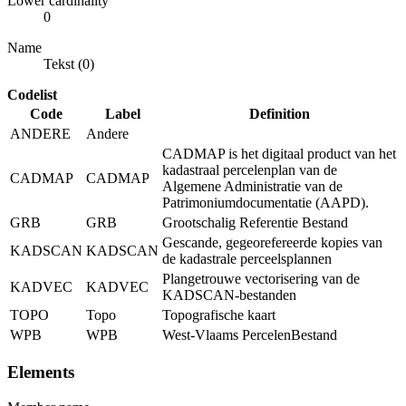
Lower cardinality
0
Name
Tekst (0)
Codelist
Code
Label
Definition
ANDERE
Andere
CADMAP is het digitaal product van het
kadastraal percelenplan van de
CADMAP
CADMAP
Algemene Administratie van de
Patrimoniumdocumentatie (AAPD).
GRB
GRB
Grootschalig Referentie Bestand
Gescande, gegeorefereerde kopies van
KADSCAN
KADSCAN
de kadastrale perceelsplannen
Plangetrouwe vectorisering van de
KADVEC
KADVEC
KADSCAN-bestanden
TOPO
Topo
Topografische kaart
WPB
WPB
West-Vlaams PercelenBestand
Elements