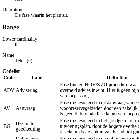
Definition
De fase waarin het plan zit.
Range
Lower cardinality
0
Name
Tekst (0)
Codelist
Code
Label
Definition
Fase binnen HOV/SVO procedure waarb
ADV
Advisering
overheid advies inwint. Hier is geen bi
van toepassing.
Fase die resulteert in de aanvraag van e
AV
Aanvraag
woonreservegebieden door een zakelijk 
is geen bijhorende fasedatum van toepas
Fase die resulteert in het goedgekeurd ru
Besluit tot
BG
uitvoeringsplan, door de hogere overhei
goedkeuring
fasedatum is de datum van besluit tot g
Definitieve
Fase die resulteert in de definitieve aan