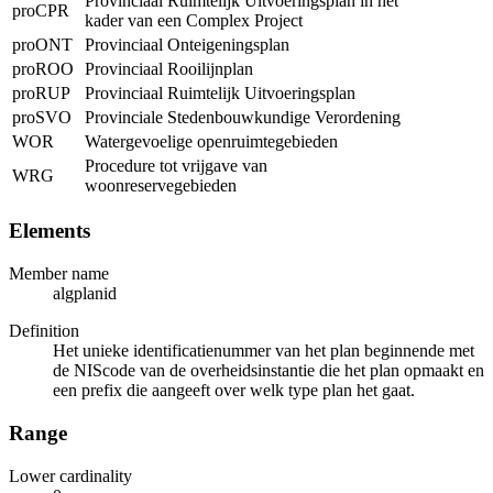
Provinciaal Ruimtelijk Uitvoeringsplan in het
proCPR
kader van een Complex Project
proONT
Provinciaal Onteigeningsplan
proROO
Provinciaal Rooilijnplan
proRUP
Provinciaal Ruimtelijk Uitvoeringsplan
proSVO
Provinciale Stedenbouwkundige Verordening
WOR
Watergevoelige openruimtegebieden
Procedure tot vrijgave van
WRG
woonreservegebieden
Elements
Member name
algplanid
Definition
Het unieke identificatienummer van het plan beginnende met
de NIScode van de overheidsinstantie die het plan opmaakt en
een prefix die aangeeft over welk type plan het gaat.
Range
Lower cardinality