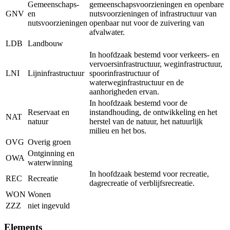
Gemeenschaps-
gemeenschapsvoorzieningen en openbare
GNV
en
nutsvoorzieningen of infrastructuur van
nutsvoorzieningen
openbaar nut voor de zuivering van
afvalwater.
LDB
Landbouw
In hoofdzaak bestemd voor verkeers- en
vervoersinfrastructuur, weginfrastructuur,
LNI
Lijninfrastructuur
spoorinfrastructuur of
waterweginfrastructuur en de
aanhorigheden ervan.
In hoofdzaak bestemd voor de
Reservaat en
instandhouding, de ontwikkeling en het
NAT
natuur
herstel van de natuur, het natuurlijk
milieu en het bos.
OVG
Overig groen
Ontginning en
OWA
waterwinning
In hoofdzaak bestemd voor recreatie,
REC
Recreatie
dagrecreatie of verblijfsrecreatie.
WON
Wonen
ZZZ
niet ingevuld
Elements