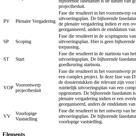
bijhorende fasedatum is de datum van g
projectbesluit.
Fase die resulteert in het voorontwerp va
uitvoeringsplan. De bijhorende fasedatu
PV
Plenaire Vergadering
de plenaire vergadering indien er een ov
georganiseerd, anders de einddatum van
Fase die resulteert in de scopingnota van
SP
Scoping
uitvoeringsplan. Hier is geen bijhorend
toepassing.
Fase die resulteert in de startnota van het
ST
Start
uitvoeringsplan. De bijhorende fasedatu
goedkeuring startnota.
Fase die resulteert in het voorontwerp pr
een complex project. In deze fase van 
de dossierstukken die relevant zijn voor
Voorontwerp
VOP
ruimtelijk uitvoeringsplan van een comp
projectbesluit
opgenomen. De bijhorende fasedatum is
plenaire vergadering indien er een overl
georganiseerd, anders de einddatum van
Fase die resulteert in het ontwerp van he
Voorlopige
VV
uitvoeringsplan. De bijhorende fasedatu
Vaststelling
voorlopige vaststelling.
Elements