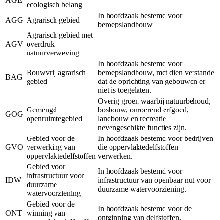
AGE
ecologisch belang
In hoofdzaak bestemd voor
AGG
Agrarisch gebied
beroepslandbouw
Agrarisch gebied met
AGV
overdruk
natuurverweving
In hoofdzaak bestemd voor
Bouwvrij agrarisch
beroepslandbouw, met dien verstande
BAG
gebied
dat de oprichting van gebouwen er
niet is toegelaten.
Overig groen waarbij natuurbehoud,
Gemengd
bosbouw, onroerend erfgoed,
GOG
openruimtegebied
landbouw en recreatie
nevengeschikte functies zijn.
Gebied voor de
In hoofdzaak bestemd voor bedrijven
GVO
verwerking van
die oppervlaktedelfstoffen
oppervlaktedelfstoffen
verwerken.
Gebied voor
In hoofdzaak bestemd voor
infrastructuur voor
IDW
infrastructuur van openbaar nut voor
duurzame
duurzame watervoorziening.
watervoorziening
Gebied voor de
In hoofdzaak bestemd voor de
ONT
winning van
ontginning van delfstoffen.