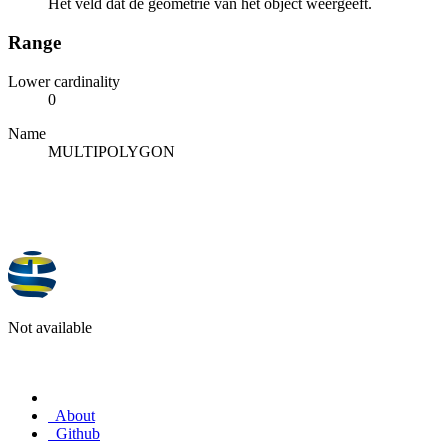
Het veld dat de geometrie van het object weergeeft.
Range
Lower cardinality
0
Name
MULTIPOLYGON
Not available
About
Github