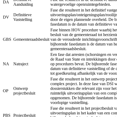
DA
Aanduiding
watergevoelige openruimtegebieden.
Fase die resulteert in het definitief vastg
Definitieve
uitvoeringsplan/onteigeningsplan/rooilij
DV
Vaststelling
door de eigen plannende overheid. De b
fasedatum is de datum van definitieve vas
Fase binnen HOV procedure waarbij het 
besluit van de gemeenteraad tot herzieni
GBS
Gemeenteraadsbesluit
van de verouderde inrichtingsvoorschrift
bijhorende fasedatum is de datum van he
gemeenteraadsbesluit.
Een fase dat arresten (schorsingen en ve
de Raad van State en intrekkingen door 
NA
Natraject
op procedures bevat. De bijhorende fase
datum van definitieve vaststelling of de
tot goedkeuring afhankelijk van de voor
Fase die resulteert in het ontwerp projec
complex project. In deze fase van DSI 
Ontwerp
dossierstukken die relevant zijn voor he
OP
projectbesluit
ruimtelijk uitvoeringsplan van een comp
opgenomen. De bijhorende fasedatum is
voorlopige vaststelling.
Fase die resulteert in het projectbesluit v
uitvoeringsplan in het kader van een co
PBS
Projectbesluit