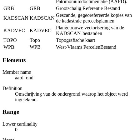
Patrimoniumdocumentatie (AAPD).
GRB
GRB
Grootschalig Referentie Bestand
Gescande, gegeorefereerde kopies van
KADSCAN
KADSCAN
de kadastrale perceelsplannen
Plangetrouwe vectorisering van de
KADVEC
KADVEC
KADSCAN-bestanden
TOPO
Topo
Topografische kaart
WPB
WPB
West-Vlaams PercelenBestand
Elements
Member name
aard_ond
Definition
Omschrijving van de ondergrond waarop het object werd
ingetekend.
Range
Lower cardinality
0