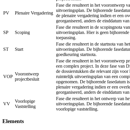
Fase die resulteert in het voorontwerp va
uitvoeringsplan. De bijhorende fasedatu
PV
Plenaire Vergadering
de plenaire vergadering indien er een ov
georganiseerd, anders de einddatum van
Fase die resulteert in de scopingnota van
SP
Scoping
uitvoeringsplan. Hier is geen bijhorend
toepassing.
Fase die resulteert in de startnota van het
ST
Start
uitvoeringsplan. De bijhorende fasedatu
goedkeuring startnota.
Fase die resulteert in het voorontwerp pr
een complex project. In deze fase van 
de dossierstukken die relevant zijn voor
Voorontwerp
VOP
ruimtelijk uitvoeringsplan van een comp
projectbesluit
opgenomen. De bijhorende fasedatum is
plenaire vergadering indien er een overl
georganiseerd, anders de einddatum van
Fase die resulteert in het ontwerp van he
Voorlopige
VV
uitvoeringsplan. De bijhorende fasedatu
Vaststelling
voorlopige vaststelling.
Elements