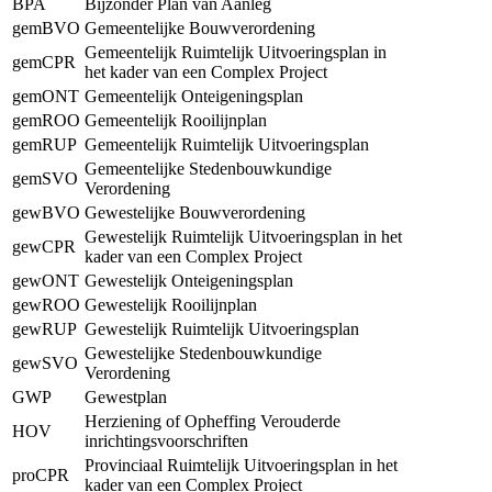
BPA
Bijzonder Plan van Aanleg
gemBVO
Gemeentelijke Bouwverordening
Gemeentelijk Ruimtelijk Uitvoeringsplan in
gemCPR
het kader van een Complex Project
gemONT
Gemeentelijk Onteigeningsplan
gemROO
Gemeentelijk Rooilijnplan
gemRUP
Gemeentelijk Ruimtelijk Uitvoeringsplan
Gemeentelijke Stedenbouwkundige
gemSVO
Verordening
gewBVO
Gewestelijke Bouwverordening
Gewestelijk Ruimtelijk Uitvoeringsplan in het
gewCPR
kader van een Complex Project
gewONT
Gewestelijk Onteigeningsplan
gewROO
Gewestelijk Rooilijnplan
gewRUP
Gewestelijk Ruimtelijk Uitvoeringsplan
Gewestelijke Stedenbouwkundige
gewSVO
Verordening
GWP
Gewestplan
Herziening of Opheffing Verouderde
HOV
inrichtingsvoorschriften
Provinciaal Ruimtelijk Uitvoeringsplan in het
proCPR
kader van een Complex Project