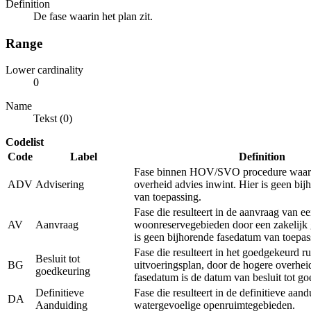
Definition
De fase waarin het plan zit.
Range
Lower cardinality
0
Name
Tekst (0)
Codelist
Code
Label
Definition
Fase binnen HOV/SVO procedure waarb
ADV
Advisering
overheid advies inwint. Hier is geen bi
van toepassing.
Fase die resulteert in de aanvraag van e
AV
Aanvraag
woonreservegebieden door een zakelijk 
is geen bijhorende fasedatum van toepas
Fase die resulteert in het goedgekeurd ru
Besluit tot
BG
uitvoeringsplan, door de hogere overhei
goedkeuring
fasedatum is de datum van besluit tot g
Definitieve
Fase die resulteert in de definitieve aan
DA
Aanduiding
watergevoelige openruimtegebieden.