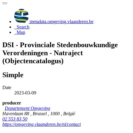
metadata.omgeving.vlaanderen.be
Search
Map
DSI - Provinciale Stedenbouwkundige
Verordeningen - Natraject
(Objectencatalogus)
Simple
Date
2023-03-09
producer
Departement Omgeving
Havenlaan 88 , Brussel , 1000 , België
02 553 83 50
https://omgeving.vlaanderen.be/nl/contact