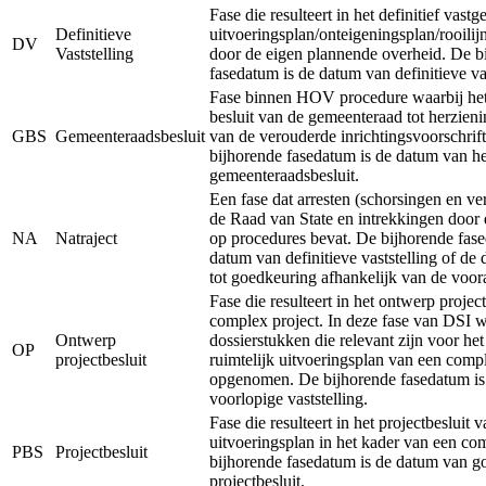
Fase die resulteert in het definitief vastg
Definitieve
uitvoeringsplan/onteigeningsplan/rooilij
DV
Vaststelling
door de eigen plannende overheid. De b
fasedatum is de datum van definitieve vas
Fase binnen HOV procedure waarbij het 
besluit van de gemeenteraad tot herzieni
GBS
Gemeenteraadsbesluit
van de verouderde inrichtingsvoorschrift
bijhorende fasedatum is de datum van he
gemeenteraadsbesluit.
Een fase dat arresten (schorsingen en ve
de Raad van State en intrekkingen door 
NA
Natraject
op procedures bevat. De bijhorende fase
datum van definitieve vaststelling of de
tot goedkeuring afhankelijk van de voor
Fase die resulteert in het ontwerp projec
complex project. In deze fase van DSI 
Ontwerp
dossierstukken die relevant zijn voor he
OP
projectbesluit
ruimtelijk uitvoeringsplan van een comp
opgenomen. De bijhorende fasedatum is
voorlopige vaststelling.
Fase die resulteert in het projectbesluit v
uitvoeringsplan in het kader van een co
PBS
Projectbesluit
bijhorende fasedatum is de datum van g
projectbesluit.