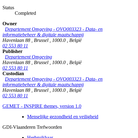
Status
Completed
Owner
Departement Omgeving - OVO003323 - Data- en
informatiebeheer & digitale maatschappij
Havenlaan 88
,
Brussel
,
1000.0
,
België
02 553 80 11
Publisher
Departement Omgeving
Havenlaan 88
,
Brussel
,
1000.0
,
België
02 553 80 11
Custodian
Departement Omgeving - OVO003323 - Data- en
informatiebeheer & digitale maatschappij
Havenlaan 88
,
Brussel
,
1000.0
,
België
02 553 80 11
GEMET - INSPIRE themes, version 1.0
Menselijke gezondheid en veiligheid
GDI-Vlaanderen Trefwoorden
Herbruikbaar