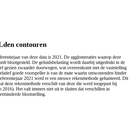
- Lden contouren
ferentiejaar van deze data is 2021. De agglomeraties waarop deze
 blootgesteld. De geluidsbelasting wordt daarbij uitgedrukt in de
ief gezien zwaarder doorwegen, wat overeenkomt met de vaststelling
n relatief goede voorspeller is van de mate waarin omwonenden hinder
 referentiejaar 2021 werd er een nieuwe rekenmethode gehanteerd. Dit
dat deze rekenmethode verschilt van deze die werd toegepast bij
016). Het valt immers niet uit te sluiten dat verschillen in
erminderde blootstelling.