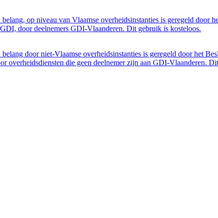
belang, op niveau van Vlaamse overheidsinstanties is geregeld door h
GDI, door deelnemers GDI-Vlaanderen. Dit gebruik is kosteloos.
belang door niet-Vlaamse overheidsinstanties is geregeld door het Bes
 overheidsdiensten die geen deelnemer zijn aan GDI-Vlaanderen. Dit 