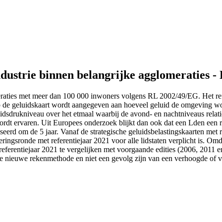
ndustrie binnen belangrijke agglomeraties 
omeraties met meer dan 100 000 inwoners volgens RL 2002/49/EG. Het re
e geluidskaart wordt aangegeven aan hoeveel geluid de omgeving wordt
dsdrukniveau over het etmaal waarbij de avond- en nachtniveaus relat
r wordt ervaren. Uit Europees onderzoek blijkt dan ook dat een Lden ee
eerd om de 5 jaar. Vanaf de strategische geluidsbelastingskaarten met
ingsronde met referentiejaar 2021 voor alle lidstaten verplicht is. Om
eferentiejaar 2021 te vergelijken met voorgaande edities (2006, 2011 en 2
eze nieuwe rekenmethode en niet een gevolg zijn van een verhoogde of v