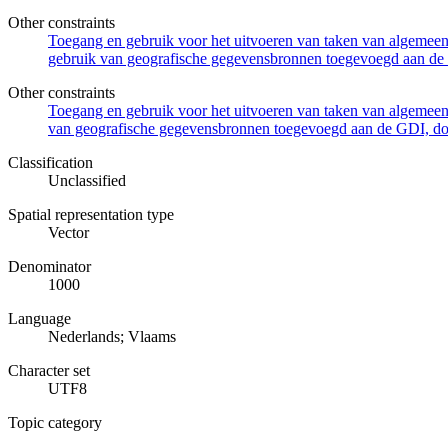
Other constraints
Toegang en gebruik voor het uitvoeren van taken van algemeen 
gebruik van geografische gegevensbronnen toegevoegd aan de 
Other constraints
Toegang en gebruik voor het uitvoeren van taken van algemeen 
van geografische gegevensbronnen toegevoegd aan de GDI, door
Classification
Unclassified
Spatial representation type
Vector
Denominator
1000
Language
Nederlands; Vlaams
Character set
UTF8
Topic category