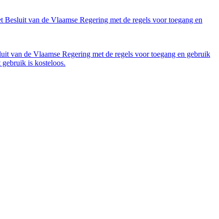
et Besluit van de Vlaamse Regering met de regels voor toegang en
luit van de Vlaamse Regering met de regels voor toegang en gebruik
gebruik is kosteloos.