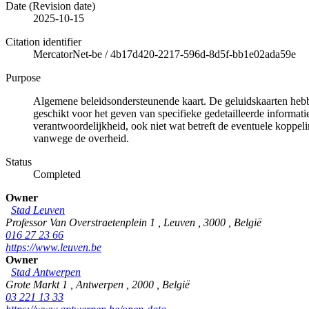
Date (Revision date)
2025-10-15
Citation identifier
MercatorNet-be
/
4b17d420-2217-596d-8d5f-bb1e02ada59e
Purpose
Algemene beleidsondersteunende kaart. De geluidskaarten hebben
geschikt voor het geven van specifieke gedetailleerde informati
verantwoordelijkheid, ook niet wat betreft de eventuele koppe
vanwege de overheid.
Status
Completed
Owner
Stad Leuven
Professor Van Overstraetenplein 1
,
Leuven
,
3000
,
België
016 27 23 66
https://www.leuven.be
Owner
Stad Antwerpen
Grote Markt 1
,
Antwerpen
,
2000
,
België
03 221 13 33