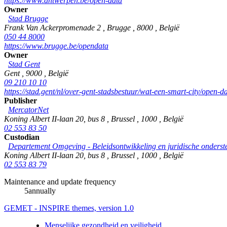
https://www.antwerpen.be/open-data
Owner
Stad Brugge
Frank Van Ackerpromenade 2
,
Brugge
,
8000
,
België
050 44 8000
https://www.brugge.be/opendata
Owner
Stad Gent
Gent
,
9000
,
België
09 210 10 10
https://stad.gent/nl/over-gent-stadsbestuur/wat-een-smart-city/open-d
Publisher
MercatorNet
Koning Albert II-laan 20, bus 8
,
Brussel
,
1000
,
België
02 553 83 50
Custodian
Departement Omgeving - Beleidsontwikkeling en juridische onderst
Koning Albert II-laan 20, bus 8
,
Brussel
,
1000
,
België
02 553 83 79
Maintenance and update frequency
5annually
GEMET - INSPIRE themes, version 1.0
Menselijke gezondheid en veiligheid