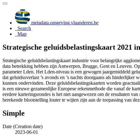
metadata.omgeving.vlaanderen.be
Search
Map
Strategische geluidsbelastingskaart 2021 i
Strategische geluidsbelastingskaart industrie voor belangrijke aggl
data betrekking hebben zijn Antwerpen, Brugge, Gent en Leuven. Op d
parameter Lden. Het Lden-niveau is een gewogen jaargemiddeld gelui
dat geluidsoverlast ’s avonds en ’s nachts doorgaans als hinderlijke
kunnen ondervinden. Deze geluidsbelastingskaarten worden geactualis
is een nieuwe gezamenlijke Europese rekenmethode die vanaf de karter
eerdere karteringsrondes is het niet aangewezen om de resultaten van r
berekende blootstelling louter te wijten zijn aan de toepassing van d
Simple
Date (Creation date)
2023-06-01