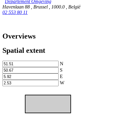
Departement Omgeving
Havenlaan 88
,
Brussel
,
1000.0
,
België
02 553 80 11
Overviews
Spatial extent
N
S
E
W