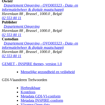
Owner
Departement Omgeving - OVO003323 - Data- en
informatiebeheer & digitale maatschappij
Havenlaan 88
,
Brussel
,
1000.0
,
België
02 553 80 11
Publisher
Departement Omgeving
Havenlaan 88
,
Brussel
,
1000.0
,
België
02 553 80 11
Custodian
Departement Omgeving - OVO003323 - Data- en
informatiebeheer & digitale maatschappij
Havenlaan 88
,
Brussel
,
1000.0
,
België
02 553 80 11
GEMET - INSPIRE themes, version 1.0
Menselijke gezondheid en veiligheid
GDI-Vlaanderen Trefwoorden
Herbruikbaar
Kosteloos
Metadata GDI-Vl-conform
Metadata INSPIRE-conform
Vlaamse Open data