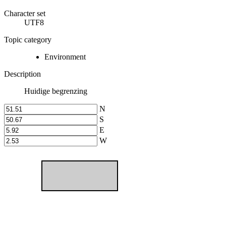
Character set
UTF8
Topic category
Environment
Description
Huidige begrenzing
N
S
E
W