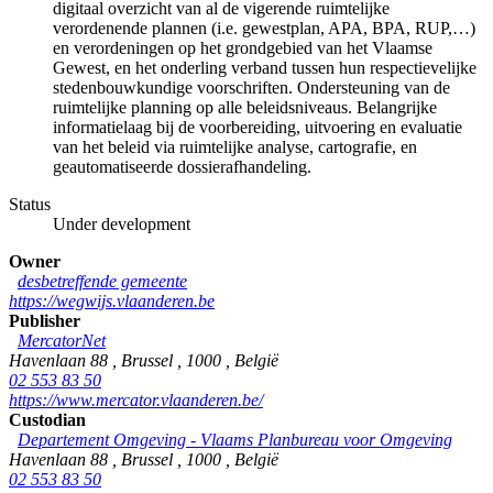
digitaal overzicht van al de vigerende ruimtelijke
verordenende plannen (i.e. gewestplan, APA, BPA, RUP,…)
en verordeningen op het grondgebied van het Vlaamse
Gewest, en het onderling verband tussen hun respectievelijke
stedenbouwkundige voorschriften. Ondersteuning van de
ruimtelijke planning op alle beleidsniveaus. Belangrijke
informatielaag bij de voorbereiding, uitvoering en evaluatie
van het beleid via ruimtelijke analyse, cartografie, en
geautomatiseerde dossierafhandeling.
Status
Under development
Owner
desbetreffende gemeente
https://wegwijs.vlaanderen.be
Publisher
MercatorNet
Havenlaan 88
,
Brussel
,
1000
,
België
02 553 83 50
https://www.mercator.vlaanderen.be/
Custodian
Departement Omgeving - Vlaams Planbureau voor Omgeving
Havenlaan 88
,
Brussel
,
1000
,
België
02 553 83 50