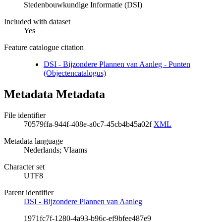
Stedenbouwkundige Informatie (DSI)
Included with dataset
Yes
Feature catalogue citation
DSI - Bijzondere Plannen van Aanleg - Punten
(Objectencatalogus)
Metadata Metadata
File identifier
70579ffa-944f-408e-a0c7-45cb4b45a02f
XML
Metadata language
Nederlands; Vlaams
Character set
UTF8
Parent identifier
DSI - Bijzondere Plannen van Aanleg
1971fc7f-1280-4a93-b96c-ef9bfee487e9