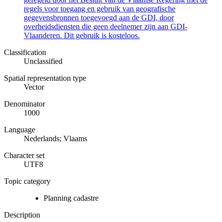
regels voor toegang en gebruik van geografische
gegevensbronnen toegevoegd aan de GDI, door
overheidsdiensten die geen deelnemer zijn aan GDI-
Vlaanderen. Dit gebruik is kosteloos.
Classification
Unclassified
Spatial representation type
Vector
Denominator
1000
Language
Nederlands; Vlaams
Character set
UTF8
Topic category
Planning cadastre
Description