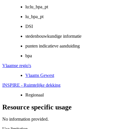
lu:lu_bpa_pt
lu_bpa_pt
DSI
stedenbouwkundige informatie
punten indicatieve aanduiding
bpa
Vlaamse regio's
Vlaams Gewest
INSPIRE - Ruimtelijke dekking
Regionaal
Resource specific usage
No information provided.
Use limitation