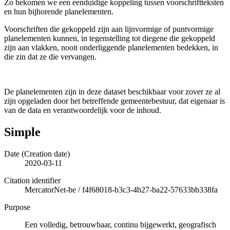
Zo bekomen we een eenduidige koppeling tussen voorschriftteksten
en hun bijhorende planelementen.
Voorschriften die gekoppeld zijn aan lijnvormige of puntvormige
planelementen kunnen, in tegenstelling tot diegene die gekoppeld
zijn aan vlakken, nooit onderliggende planelementen bedekken, in
die zin dat ze die vervangen.
De planelementen zijn in deze dataset beschikbaar voor zover ze al
zijn opgeladen door het betreffende gemeentebestuur, dat eigenaar is
van de data en verantwoordelijk voor de inhoud.
Simple
Date (Creation date)
2020-03-11
Citation identifier
MercatorNet-be
/
f4f68018-b3c3-4b27-ba22-57633bb338fa
Purpose
Een volledig, betrouwbaar, continu bijgewerkt, geografisch