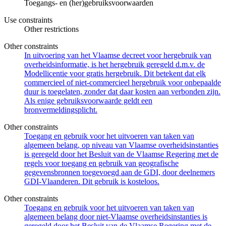
Toegangs- en (her)gebruiksvoorwaarden
Use constraints
Other restrictions
Other constraints
In uitvoering van het Vlaamse decreet voor hergebruik van
overheidsinformatie, is het hergebruik geregeld d.m.v. de
Modellicentie voor gratis hergebruik. Dit betekent dat elk
commercieel of niet-commercieel hergebruik voor onbepaalde
duur is toegelaten, zonder dat daar kosten aan verbonden zijn.
Als enige gebruiksvoorwaarde geldt een
bronvermeldingsplicht.
Other constraints
Toegang en gebruik voor het uitvoeren van taken van
algemeen belang, op niveau van Vlaamse overheidsinstanties
is geregeld door het Besluit van de Vlaamse Regering met de
regels voor toegang en gebruik van geografische
gegevensbronnen toegevoegd aan de GDI, door deelnemers
GDI-Vlaanderen. Dit gebruik is kosteloos.
Other constraints
Toegang en gebruik voor het uitvoeren van taken van
algemeen belang door niet-Vlaamse overheidsinstanties is
geregeld door het Besluit van de Vlaamse Regering met de