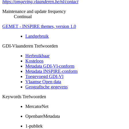
https://omgeving.vlaanderen.be/nl/contact
Maintenance and update frequency
Continual
GEMET - INSPIRE themes, version 1.0
Landgebruik
GDI-Vlaanderen Trefwoorden
Herbruikbaar
Kosteloos
Metadata GDI-Vl-conform
Metadata INSPIRE-conform
Toegevoegd GDI-Vl
Vlaamse Open data
Geografische gegevens
Keywords Trefwoorden
MercatorNet
OpenbareMetadata
1-publiek