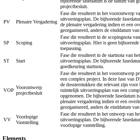
bijhorende fasedatum is de datum van g
projectbesluit.
Fase die resulteert in het voorontwerp va
uitvoeringsplan. De bijhorende fasedatu
PV
Plenaire Vergadering
de plenaire vergadering indien er een ov
georganiseerd, anders de einddatum van
Fase die resulteert in de scopingnota van
SP
Scoping
uitvoeringsplan. Hier is geen bijhorend
toepassing.
Fase die resulteert in de startnota van het
ST
Start
uitvoeringsplan. De bijhorende fasedatu
goedkeuring startnota.
Fase die resulteert in het voorontwerp pr
een complex project. In deze fase van 
de dossierstukken die relevant zijn voor
Voorontwerp
VOP
ruimtelijk uitvoeringsplan van een comp
projectbesluit
opgenomen. De bijhorende fasedatum is
plenaire vergadering indien er een overl
georganiseerd, anders de einddatum van
Fase die resulteert in het ontwerp van he
Voorlopige
VV
uitvoeringsplan. De bijhorende fasedatu
Vaststelling
voorlopige vaststelling.
Elements