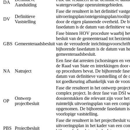
DA
Aanduiding
watergevoelige openruimtegebieden.
Fase die resulteert in het definitief vastg
Definitieve
uitvoeringsplan/onteigeningsplan/rooilij
DV
Vaststelling
door de eigen plannende overheid. De b
fasedatum is de datum van definitieve vas
Fase binnen HOV procedure waarbij het 
besluit van de gemeenteraad tot herzieni
GBS
Gemeenteraadsbesluit
van de verouderde inrichtingsvoorschrift
bijhorende fasedatum is de datum van he
gemeenteraadsbesluit.
Een fase dat arresten (schorsingen en ve
de Raad van State en intrekkingen door 
NA
Natraject
op procedures bevat. De bijhorende fase
datum van definitieve vaststelling of de
tot goedkeuring afhankelijk van de voor
Fase die resulteert in het ontwerp projec
complex project. In deze fase van DSI 
Ontwerp
dossierstukken die relevant zijn voor he
OP
projectbesluit
ruimtelijk uitvoeringsplan van een comp
opgenomen. De bijhorende fasedatum is
voorlopige vaststelling.
Fase die resulteert in het projectbesluit v
uitvoeringsplan in het kader van een co
PBS
Projectbesluit