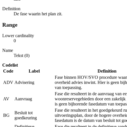
Definition
De fase waarin het plan zit.
Range
Lower cardinality
0
Name
Tekst (0)
Codelist
Code
Label
Definition
Fase binnen HOV/SVO procedure waarb
ADV
Advisering
overheid advies inwint. Hier is geen bi
van toepassing.
Fase die resulteert in de aanvraag van e
AV
Aanvraag
woonreservegebieden door een zakelijk 
is geen bijhorende fasedatum van toepas
Fase die resulteert in het goedgekeurd ru
Besluit tot
BG
uitvoeringsplan, door de hogere overhei
goedkeuring
fasedatum is de datum van besluit tot g
Definitieve
Fase die resulteert in de definitieve aan