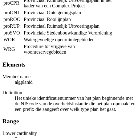
Provinciaal Ruimtelijk Uitvoeringsplan in het
proCPR
kader van een Complex Project
proONT
Provinciaal Onteigeningsplan
proROO
Provinciaal Rooilijnplan
proRUP
Provinciaal Ruimtelijk Uitvoeringsplan
proSVO
Provinciale Stedenbouwkundige Verordening
WOR
Watergevoelige openruimtegebieden
Procedure tot vrijgave van
WRG
woonreservegebieden
Elements
Member name
algplanid
Definition
Het unieke identificatienummer van het plan beginnende met
de NIScode van de overheidsinstantie die het plan opmaakt en
een prefix die aangeeft over welk type plan het gaat.
Range
Lower cardinality