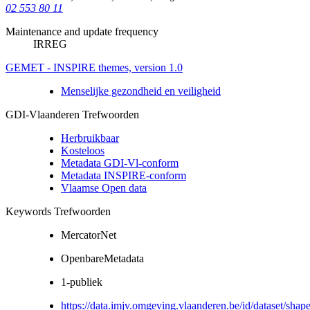
02 553 80 11
Maintenance and update frequency
IRREG
GEMET - INSPIRE themes, version 1.0
Menselijke gezondheid en veiligheid
GDI-Vlaanderen Trefwoorden
Herbruikbaar
Kosteloos
Metadata GDI-Vl-conform
Metadata INSPIRE-conform
Vlaamse Open data
Keywords Trefwoorden
MercatorNet
OpenbareMetadata
1-publiek
https://data.imjv.omgeving.vlaanderen.be/id/dataset/shap