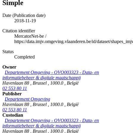
Simple
Date (Publication date)
2018-11-19
Citation identifier
MercatorNet-be
/
https://data.imjv.omgeving.vlaanderen.be/id/dataset/shapes_imj
Status
Completed
Owner
Departement Omgeving - OVO003323 - Data- en
informatiebeheer & digitale maatschappij
Havenlaan 88
,
Brussel
,
1000.0
,
België
02 553 80 11
Publisher
Departement Omgeving
Havenlaan 88
,
Brussel
,
1000.0
,
België
02 553 80 11
Custodian
Departement Omgeving - OVO003323 - Data- en
informatiebeheer & digitale maatschappij
Havenlaan 88
,
Brussel
,
1000.0
,
België