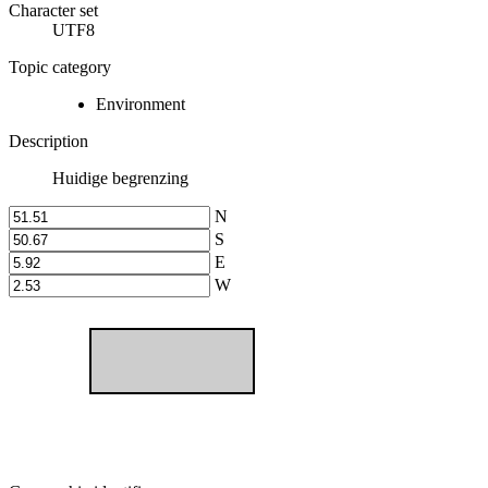
Character set
UTF8
Topic category
Environment
Description
Huidige begrenzing
N
S
E
W