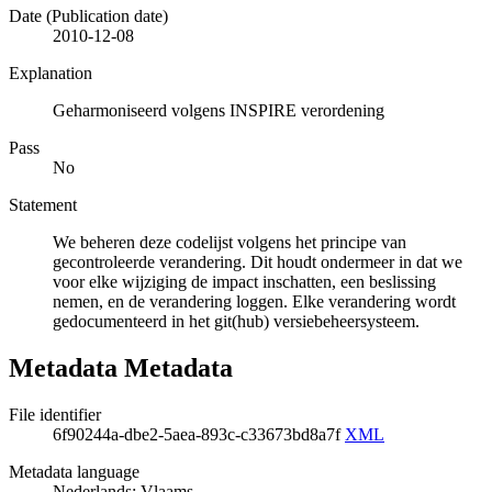
Date (Publication date)
2010-12-08
Explanation
Geharmoniseerd volgens INSPIRE verordening
Pass
No
Statement
We beheren deze codelijst volgens het principe van
gecontroleerde verandering. Dit houdt ondermeer in dat we
voor elke wijziging de impact inschatten, een beslissing
nemen, en de verandering loggen. Elke verandering wordt
gedocumenteerd in het git(hub) versiebeheersysteem.
Metadata Metadata
File identifier
6f90244a-dbe2-5aea-893c-c33673bd8a7f
XML
Metadata language
Nederlands; Vlaams