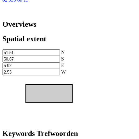
Overviews
Spatial extent
N
S
E
W
Keywords Trefwoorden